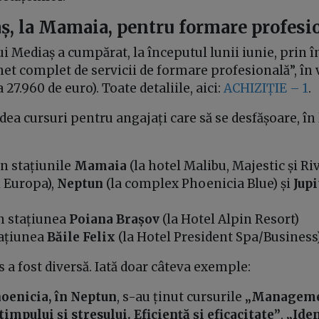
ș, la Mamaia, pentru formare profesi
i Mediaș a cumpărat, la începutul lunii iunie, prin 
het complet de servicii de formare profesională”, în 
a 27.960 de euro). Toate detaliile, aici:
ACHIZIȚIE – 1
.
ea cursuri pentru angajați care să se desfășoare, în l
 în stațiunile
Mamaia
(la hotel Malibu, Majestic și Riv
l Europa),
Neptun
(la complex Phoenicia Blue) și
Jupi
în stațiunea
Poiana Brașov
(la Hotel Alpin Resort)
tațiunea
Băile Felix
(la Hotel President Spa/Business
 a fost diversă. Iată doar câteva exemple:
hoenicia, în Neptun
, s-au ținut cursurile
„Manageme
 timpului și stresului. Eficiență și eficacitate”
,
„Iden