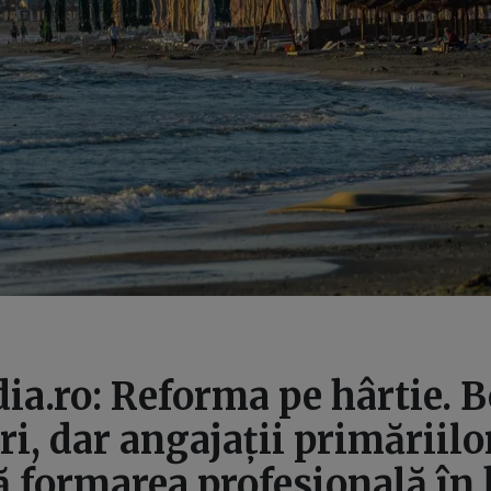
a.ro: Reforma pe hârtie. B
eri, dar angajații primăriilo
 formarea profesională în 