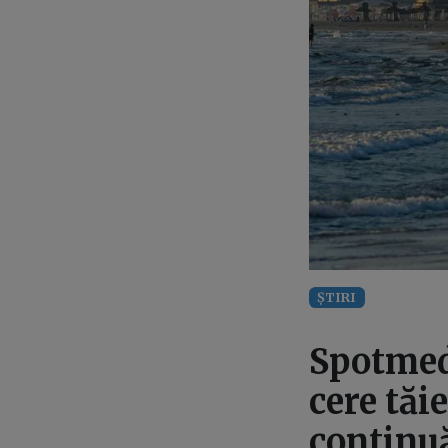
ȘTIRI
Spotmedi
cere tăi
continuă