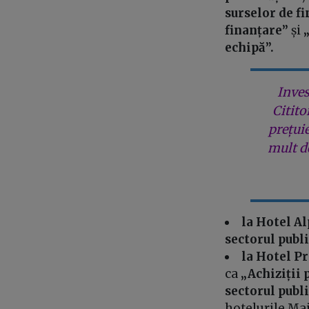
surselor de fi
finanțare”
și
echipă”.
Inves
Citito
prețui
mult de
la Hotel A
sectorul publ
la Hotel P
ca
„Achiziții 
sectorul publ
hotelurile Maj