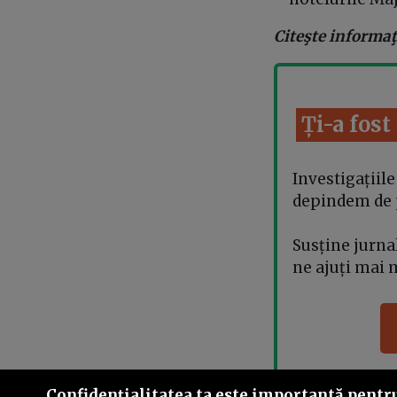
Citeşte informaţi
Ți-a fost
Investigațiil
depindem de pa
Susține jurn
ne ajuți mai 
Confidenţialitatea ta este importantă pentru 