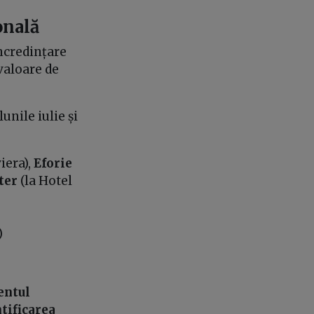
onală
încredințare
valoare de
unile iulie și
iera),
Eforie
ter
(la Hotel
)
ntul
tificarea