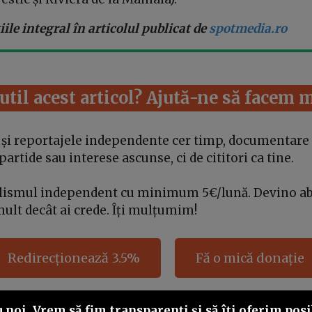
ile integral în articolul publicat de
spotmedia.ro
 util acest articol? Ajută-ne să facem 
e și reportajele independente cer timp, documentare 
rtide sau interese ascunse, ci de cititori ca tine.
alismul independent cu minimum 5€/lună. Devino a
mult decât ai crede. Îți mulțumim!
Redirecționează 3.5%
Fă o mică donație
noi. Vrem să fim transparenţi și să îţi oferim posib