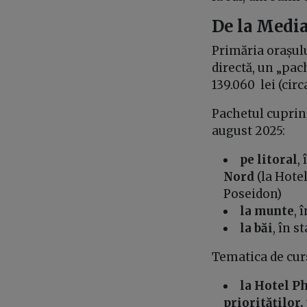
De la Media
Primăria orașulu
directă, un „pac
139.060 lei (circ
Pachetul cuprind
august 2025:
pe litoral
,
Nord
(la Hote
Poseidon)
la munte
, 
la băi
, în s
Tematica de curs
la Hotel P
priorităților,