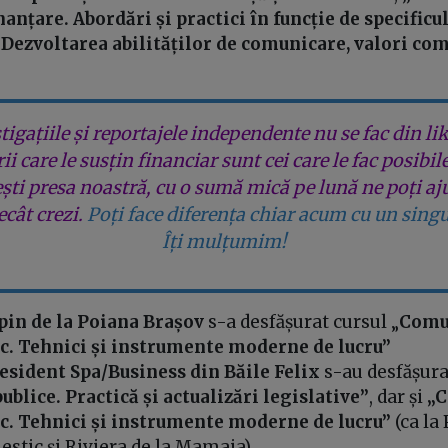
nanțare. Abordări și practici în funcție de specificu
„Dezvoltarea abilităților de comunicare, valori com
tigațiile și reportajele independente nu se fac din lik
rii care le susțin financiar sunt cei care le fac posibil
ești presa noastră, cu o sumă mică pe lună ne poți aj
cât crezi.
Poți face diferența chiar acum cu un singu
Îți mulțumim!
lpin de la Poiana Brașov
s-a desfășurat cursul „
Comu
ic. Tehnici și instrumente moderne de lucru”
resident Spa/Business din Băile Felix
s-au desfășura
publice. Practică și actualizări legislative”
, dar și
„C
ic. Tehnici și instrumente moderne de lucru”
(ca la
estic și Riviera de la Mamaia).