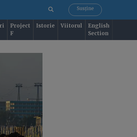
Susține
ri
Project
Istorie
Viitorul
English
F
Section