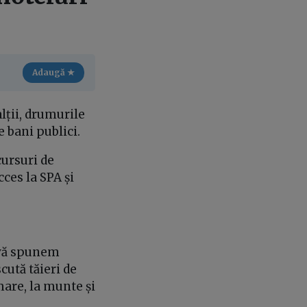
Adaugă ★
lții, drumurile
e bani publici.
cursuri de
cces la SPA și
i vă spunem
cută tăieri de
mare, la munte și