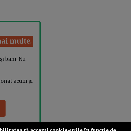
mai multe.
și bani. Nu
bonat acum și
ilitatea să accepţi cookie-urile în funcţie de