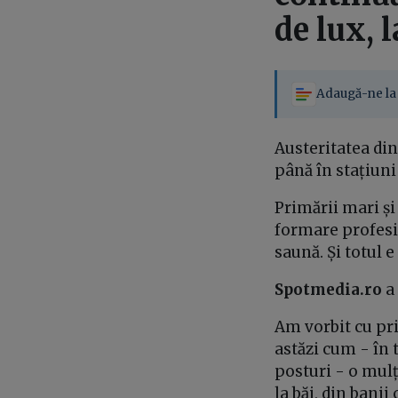
de lux, 
Adaugă-ne la 
Austeritatea din
până în stațiuni 
Primării mari și
formare profesion
saună. Și totul e
Spotmedia.ro
a
Am vorbit cu pri
astăzi cum - în 
posturi - o mulț
la băi, din banii 