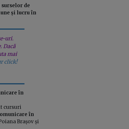
l surselor de
une și lucru în
e-uri.
e. Dacă
uta mai
r click!
nicare în
t cursuri
omunicare în
 Poiana Brașov și