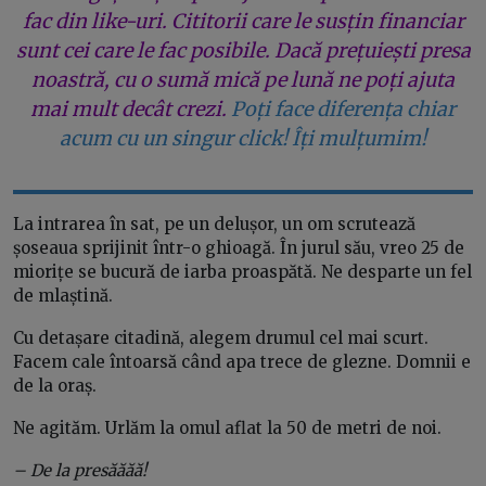
fac din like-uri. Cititorii care le susțin financiar
sunt cei care le fac posibile. Dacă prețuiești presa
noastră, cu o sumă mică pe lună ne poți ajuta
mai mult decât crezi.
Poți face diferența chiar
acum cu un singur click! Îți mulțumim!
La intrarea în sat, pe un delușor, un om scrutează
șoseaua sprijinit într-o ghioagă. În jurul său, vreo 25 de
miorițe se bucură de iarba proaspătă. Ne desparte un fel
de mlaștină.
Cu detașare citadină, alegem drumul cel mai scurt.
Facem cale întoarsă când apa trece de glezne. Domnii e
de la oraș.
Ne agităm. Urlăm la omul aflat la 50 de metri de noi.
– De la presăăăă!