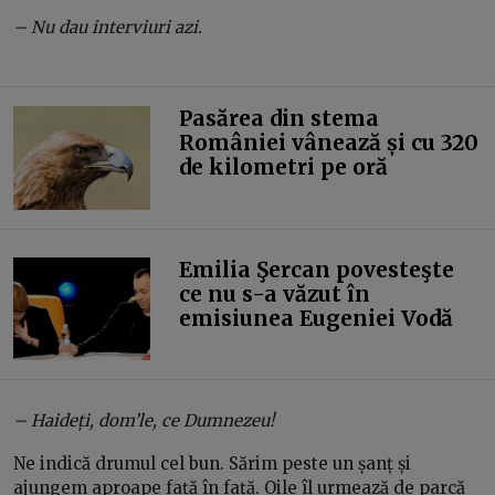
– Nu dau interviuri azi.
Pasărea din stema
României vânează și cu 320
de kilometri pe oră
Emilia Şercan povesteşte
ce nu s-a văzut în
emisiunea Eugeniei Vodă
– Haideți, dom’le, ce Dumnezeu!
Ne indică drumul cel bun. Sărim peste un șanț și
ajungem aproape față în față. Oile îl urmează de parcă