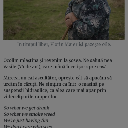
În timpul liber, Florin Maier își păzește oile.
Ocolim mlaștina și revenim la șosea. Ne salută nea
Vasile (75 de ani), care mână încetișor spre casă.
Mircea, un cal ascultător, oprește cât să apucăm să
urcăm în căruță. Ne simțim ca într-o mașină pe
suspensii hidraulice, ca alea care mai apar prin
videoclipurile rapperilor.
So what we get drunk
So what we smoke weed
We’re just having fun
We don’t care who sees