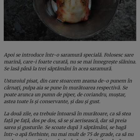
Apoi se introduce într-o saramură specială. Folosesc sare
marină, care-i foarte curată, nu se mai înnegrește slănina.
Se lasă până la trei săptămâni în acea saramură.
Usturoiul pisat, din care stoarcem zeama de-o punem în
cârnați, pulpa aia se pune în murătoarea respectivă. Se
poate arunca un pumn de piper, de coriandru, muștar,
astea toate îs și conservante, și dau și gust.
La două zile, ea trebuie întoarsă în murătoare, ca să stea
față pe față, dos pe dos, să se și aerisească, dar să preia
sarea și gusturile. Se scoate după 3 săptămâni, se bagă
într-o apă fierbinte, nu mai mult de 75 de grade, ca să nu