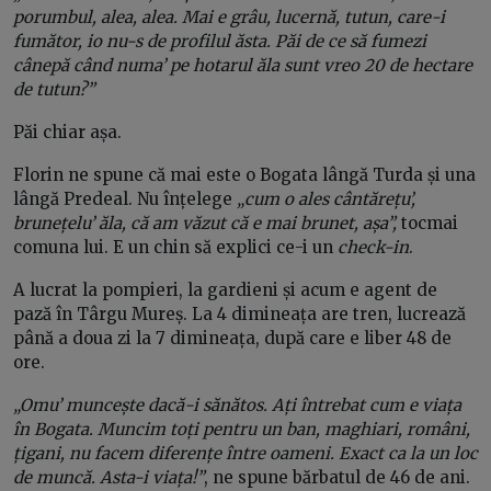
porumbul, alea, alea. Mai e grâu, lucernă, tutun, care-i
fumător, io nu-s de profilul ăsta. Păi de ce să fumezi
cânepă când numa’ pe hotarul ăla sunt vreo 20 de hectare
de tutun?”
Păi chiar așa.
Florin ne spune că mai este o Bogata lângă Turda și una
lângă Predeal. Nu înțelege
„cum o ales cântărețu’,
brunețelu’ ăla, că am văzut că e mai brunet, așa”,
tocmai
comuna lui. E un chin să explici ce-i un
check-in
.
A lucrat la pompieri, la gardieni și acum e agent de
pază în Târgu Mureș. La 4 dimineața are tren, lucrează
până a doua zi la 7 dimineața, după care e liber 48 de
ore.
„Omu’ muncește dacă-i sănătos. Ați întrebat cum e viața
în Bogata. Muncim toți pentru un ban, maghiari, români,
țigani, nu facem diferențe între oameni. Exact ca la un loc
de muncă. Asta-i viața!”
, ne spune bărbatul de 46 de ani.