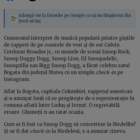
Adaugă-ne la favorite pe Google ca să nu dispărem din
feed-ul tău
Cunoscutul interpret de muzică populară printre găștile
de rapperi de pe coastele de vest și de est Calvin
Cordozar Broadus jr., cu numele de scenă Snoop Rock,
Snoop Doggy Dogg, Snoop Lion, DJ Snoopadelic,
Snoopzilla sau Bigg Snoop Dogg, a făcut celebru satul
Bogata din județul Mureș cu un simplu
check-in
pe
Instagram.
Aflat la Bogota, capitala Columbiei, rapperul american
și-a anunțat fanii că se pregătește de o reprezentație în
comuna aflată între Luduș și Iernut. O regretabilă
eroare. Glumeții n-au ratat ocazia.
Cum ar fi fost ca Snoop Dogg să concerteze la Medellin?
Și-ar fi dat
check-in
la Medeleni, s-a amuzat cineva.