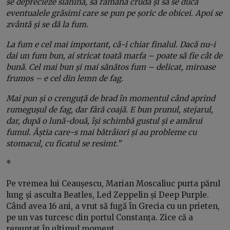
se deprecieze slănina, să rămână crudă și să se ducă
eventualele grăsimi care se pun pe șoric de obicei. Apoi se
zvântă și se dă la fum.
La fum e cel mai important, că-i chiar finalul. Dacă nu-i
dai un fum bun, ai stricat toată marfa – poate să fie cât de
bună. Cel mai bun și mai sănătos fum – delicat, miroase
frumos – e cel din lemn de fag.
Mai pun și o crenguță de brad în momentul când aprind
rumegușul de fag, dar fără coajă. E bun prunul, stejarul,
dar, după o lună-două, își schimbă gustul și e amărui
fumul. Ăștia care-s mai bătrâiori și au probleme cu
stomacul, cu ficatul se resimt.”
*
Pe vremea lui Ceaușescu, Marian Moscaliuc purta părul
lung și asculta Beatles, Led Zeppelin și Deep Purple.
Când avea 16 ani, a vrut să fugă în Grecia cu un prieten,
pe un vas turcesc din portul Constanța. Zice că a
renunțat în ultimul moment.