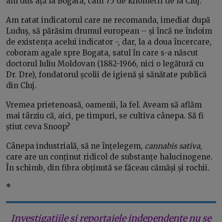
am dus ață la Bogata, cam 75 de kilometri de la Cluj.
Am ratat indicatorul care ne recomanda, imediat după
Luduș, să părăsim drumul european – și încă ne îndoim
de existența acelui indicator -, dar, la a doua încercare,
coboram agale spre Bogata, satul în care s-a născut
doctorul Iuliu Moldovan (1882-1966, nici o legătură cu
Dr. Dre), fondatorul școlii de igienă și sănătate publică
din Cluj.
Vremea prietenoasă, oamenii, la fel. Aveam să aflăm
mai târziu că, aici, pe timpuri, se cultiva cânepa. Să fi
știut ceva Snoop?
Cânepa industrială, să ne înțelegem,
cannabis sativa
,
care are un conținut ridicol de substanțe halucinogene.
În schimb, din fibra obținută se făceau cămăși și rochii.
*
Investigațiile și reportajele independente nu se