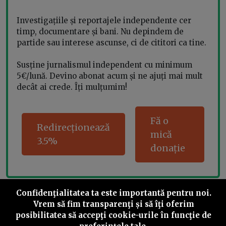
Investigațiile și reportajele independente cer
timp, documentare și bani. Nu depindem de
partide sau interese ascunse, ci de cititori ca tine.
Susține jurnalismul independent cu minimum
5€/lună. Devino abonat acum și ne ajuți mai mult
decât ai crede. Îți mulțumim!
Fă o
Redirecționează
mică
3.5%
donație
Confidenţialitatea ta este importantă pentru noi.
Share this
Vrem să fim transparenţi și să îţi oferim
posibilitatea să accepţi cookie-urile în funcţie de