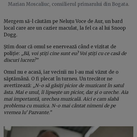
Marian Moscaliuc, consilierul primarului din Bogata.
Mergem să-l căutăm pe Neluțu Voce de Aur, un bard
local care are un cazier maculat, la fel ca al lui Snoop
Dogg.
Știm doar că omul se enervează când e vizitat de
poliție:
„Bă, voi știți cine sunt eu? Voi știți cu ce casă de
discuri lucrez?”
Omul nu e acasă, iar vecinii nu l-au mai văzut de o
săptămână. O fi plecat în turneu. Un trecător ne
avertizează:
„N-o să găsiți picior de muzicant în satul
ăsta. Mai e unul, îi lipsește un picior, dar și o ureche. Aia
mai importantă, urechea muzicală. Aici e cam slabă
problema cu muzica. N-o mai cântat nimeni de pe
vremea lu’ Pazvante.”