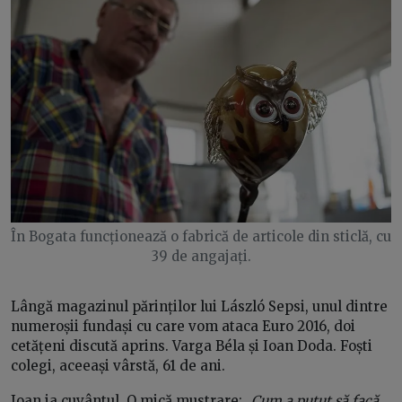
În Bogata funcționează o fabrică de articole din sticlă, cu
39 de angajați.
Lângă magazinul părinților lui László Sepsi, unul dintre
numeroșii fundași cu care vom ataca Euro 2016, doi
cetățeni discută aprins. Varga Béla și Ioan Doda. Foști
colegi, aceeași vârstă, 61 de ani.
Ioan ia cuvântul. O mică mustrare:
„Cum a putut să facă