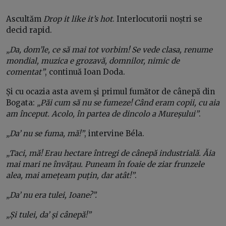
Ascultăm
Drop it like it’s hot
. Interlocutorii noștri se
decid rapid.
„Da, dom’le, ce să mai tot vorbim! Se vede clasa, renume
mondial, muzica e grozavă, domnilor, nimic de
comentat”
, continuă Ioan Doda.
Și cu ocazia asta avem și primul fumător de cânepă din
Bogata:
„Păi cum să nu se fumeze! Când eram copii, cu aia
am început. Acolo, în partea de dincolo a Mureșului”
.
„Da’ nu se fuma, mă!”
, intervine Béla.
„Taci, mă! Erau hectare întregi de cânepă industrială. Ăia
mai mari ne învățau. Puneam în foaie de ziar frunzele
alea, mai amețeam puțin, dar atât!”
.
„Da’ nu era tulei, Ioane?”.
„Și tulei, da’ și cânepă!”