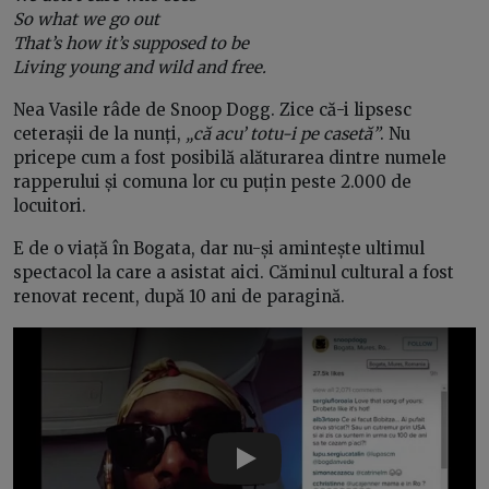
So what we go out
That’s how it’s supposed to be
Living young and wild and free.
Nea Vasile râde de Snoop Dogg. Zice că-i lipsesc
ceterașii de la nunți,
„că acu’ totu-i pe casetă”
. Nu
pricepe cum a fost posibilă alăturarea dintre numele
rapperului și comuna lor cu puțin peste 2.000 de
locuitori.
E de o viață în Bogata, dar nu-și amintește ultimul
spectacol la care a asistat aici. Căminul cultural a fost
renovat recent, după 10 ani de paragină.
Play