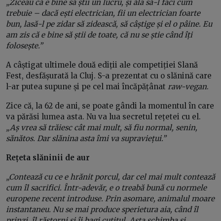
„Ziceau că e bine să știi un lucru, și ăla să-l faci cum
trebuie – dacă ești electrician, fii un electrician foarte
bun, lasă-l pe zidar să zidească, să câștige și el o pâine. Eu
am zis că e bine să știi de toate, că nu se știe când îți
folosește.”
A câștigat ultimele două ediții ale competiției Slană
Fest, desfășurată la Cluj. S-a prezentat cu o slănină care
l-ar putea supune și pe cel mai încăpățânat
raw-vegan
.
Zice că, la 62 de ani, se poate gândi la momentul în care
va părăsi lumea asta. Nu va lua secretul rețetei cu el.
„Aș vrea să trăiesc cât mai mult, să fiu normal, senin,
sănătos. Dar slănina asta îmi va supraviețui.”
Rețeta slăninii de aur
„Contează cu ce e hrănit porcul, dar cel mai mult contează
cum îl sacrifici. Într-adevăr, e o treabă bună cu normele
europene recent introduse. Prin asomare, animalul moare
instantaneu. Nu se mai produce sperietura aia, când îl
prinzi, îl răstorni și îi bagi cuțitul. Asta schimba și