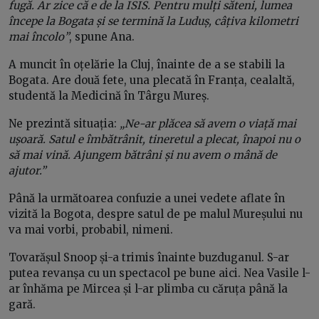
fugă. Ar zice că e de la ISIS. Pentru mulți săteni, lumea
începe la Bogata și se termină la Luduș, câțiva kilometri
mai încolo”
, spune Ana.
A muncit în oțelărie la Cluj, înainte de a se stabili la
Bogata. Are două fete, una plecată în Franța, cealaltă,
studentă la Medicină în Târgu Mureș.
Ne prezintă situația:
„Ne-ar plăcea să avem o viață mai
ușoară. Satul e îmbătrânit, tineretul a plecat, înapoi nu o
să mai vină. Ajungem bătrâni și nu avem o mână de
ajutor.”
Până la următoarea confuzie a unei vedete aflate în
vizită la Bogota, despre satul de pe malul Mureșului nu
va mai vorbi, probabil, nimeni.
Tovarășul Snoop și-a trimis înainte buzduganul. S-ar
putea revanșa cu un spectacol pe bune aici. Nea Vasile l-
ar înhăma pe Mircea și l-ar plimba cu căruța până la
gară.