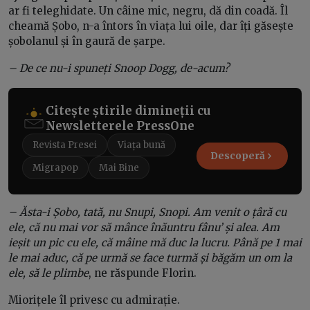
ar fi teleghidate. Un câine mic, negru, dă din coadă. Îl
cheamă Șobo, n-a întors în viața lui oile, dar îți găsește
șobolanul și în gaură de șarpe.
– De ce nu-i spuneți Snoop Dogg, de-acum?
Citește știrile dimineții cu
Newsletterele PressOne
Revista Presei
Viața bună
Descoperă
Migrapop
Mai Bine
– Ăsta-i Șobo, tată, nu Snupi, Snopi. Am venit o țâră cu
ele, că nu mai vor să mânce înăuntru fânu’ și alea. Am
ieșit un pic cu ele, că mâine mă duc la lucru. Până pe 1 mai
le mai aduc, că pe urmă se face turmă și băgăm un om la
ele, să le plimbe
, ne răspunde Florin.
Miorițele îl privesc cu admirație.