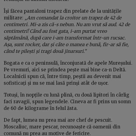
Își făcea pantaloni trapez din prelate de la unitățile
militare:
„Am comandat la croitor un trapez de 42 de
centimetri. Mi-a zis că-s nebun. Nu am vrut să aud. 42 de
centimetri! Când au fost gata, i-am purtat vreo
săptămână, după care i-am transformat într-un rucsac.
Așa, sunt rocker, dar și câte o manea e bună, fir-ar să fie,
când te pilești și tragi două jinarsuri.”
Bogata e ca o peninsulă, înconjurată de apele Mureșului.
Pe vremuri, aici se prindea pește mai bine ca-n Deltă.
Localnicii spun că, între timp, peștii au devenit mai
sofisticați și nu se mai lasă prinși atât de ușor.
Totuși, în nopțile cu lună plină, cu două lipitori în cârlig
faci ravagii, spun legendele. Cineva ar fi prins un somn
de 60 de kilograme în felul ăsta.
De fapt, lumea nu prea mai are chef de pescuit.
Moscaliuc, mare pescar, recunoaște că oamenii din
comună nu prea au motive de fericire.