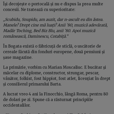
Își decojește o portocală și nu e dispus la prea multe
concesii. Ne tratează cu superioritate:
„Scubidu, Snupidu, am auzit, dar n-ascult eu din ăstea.
Manele? Drept cine mă luați? Anii ’80, muzică adevărată,
Madăr Toching, Bed Biz Blu, anii ’80. Apoi muzică
românească, Daminescu, Cotabiță.”
În Bogata există o făbricuță de sticlă, o uscătorie de
cereale făcută din fonduri europene, două pensiuni și
șase magazine.
La primărie, vorbim cu Marian Moscaliuc. E bucătar și
măcelar cu diplome, constructor, strungar, pescar,
vânător, folkist, fost hippiot, fost atlet, licențiat în drept
și consilierul primarului Barta.
A lucrat vreo 4 ani la Finocchio, lângă Roma, pentru 80
de dolari pe zi. Spune că a răsturnat principiile
occidentalilor.