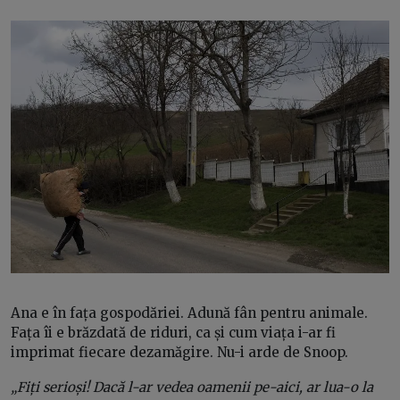
Ana e în fața gospodăriei. Adună fân pentru animale.
Fața îi e brăzdată de riduri, ca și cum viața i-ar fi
imprimat fiecare dezamăgire. Nu-i arde de Snoop.
„Fiți serioși! Dacă l-ar vedea oamenii pe-aici, ar lua-o la