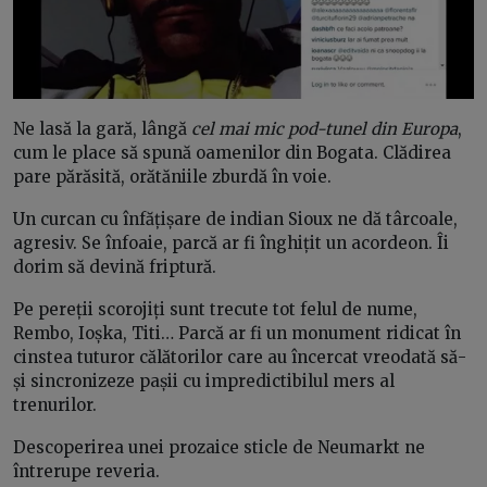
Ne lasă la gară, lângă
cel mai mic pod-tunel din Europa
,
cum le place să spună oamenilor din Bogata. Clădirea
pare părăsită, orătăniile zburdă în voie.
Un curcan cu înfățișare de indian Sioux ne dă târcoale,
agresiv. Se înfoaie, parcă ar fi înghițit un acordeon. Îi
dorim să devină friptură.
Pe pereții scorojiți sunt trecute tot felul de nume,
Rembo, Ioșka, Titi… Parcă ar fi un monument ridicat în
cinstea tuturor călătorilor care au încercat vreodată să-
și sincronizeze pașii cu impredictibilul mers al
trenurilor.
Descoperirea unei prozaice sticle de Neumarkt ne
întrerupe reveria.