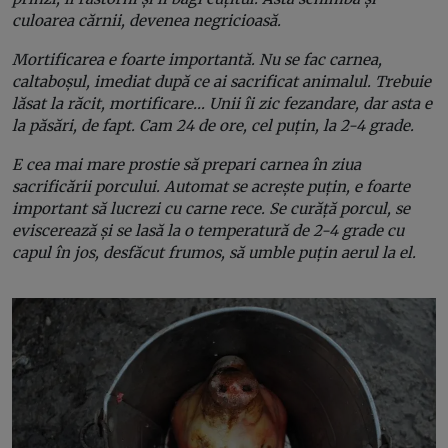
culoarea cărnii, devenea negricioasă.
Mortificarea e foarte importantă. Nu se fac carnea,
caltaboșul, imediat după ce ai sacrificat animalul. Trebuie
lăsat la răcit, mortificare… Unii îi zic fezandare, dar asta e
la păsări, de fapt. Cam 24 de ore, cel puțin, la 2-4 grade.
E cea mai mare prostie să prepari carnea în ziua
sacrificării porcului. Automat se acrește puțin, e foarte
important să lucrezi cu carne rece. Se curăță porcul, se
eviscerează și se lasă la o temperatură de 2-4 grade cu
capul în jos, desfăcut frumos, să umble puțin aerul la el.