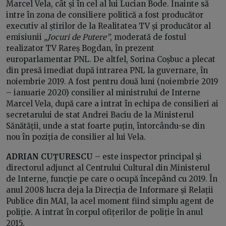
Marcel Vela, cât și în cel al lui Lucian Bode. Înainte să
intre în zona de consiliere politică a fost producător
executiv al știrilor de la Realitatea TV și producător al
emisiunii
„Jocuri de Putere”
, moderată de fostul
realizator TV Rareș Bogdan, în prezent
europarlamentar PNL. De altfel, Sorina Coșbuc a plecat
din presă imediat după intrarea PNL la guvernare, în
noiembrie 2019. A fost pentru două luni (noiembrie 2019
– ianuarie 2020) consilier al ministrului de Interne
Marcel Vela, după care a intrat în echipa de consilieri ai
secretarului de stat Andrei Baciu de la Ministerul
Sănătății, unde a stat foarte puțin, întorcându-se din
nou în poziția de consilier al lui Vela.
ADRIAN CUȚURESCU
– este inspector principal și
directorul adjunct al Centrului Cultural din Ministerul
de Interne, funcție pe care o ocupă începând cu 2019. În
anul 2008 lucra deja la Direcția de Informare și Relații
Publice din MAI, la acel moment fiind simplu agent de
poliție. A intrat în corpul ofițerilor de poliție în anul
2015.