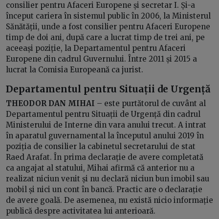
consilier pentru Afaceri Europene și secretar I. Și-a
început cariera în sistemul public în 2006, la Ministerul
Sănătății, unde a fost consilier pentru Afaceri Europene
timp de doi ani, după care a lucrat timp de trei ani, pe
aceeași poziție, la Departamentul pentru Afaceri
Europene din cadrul Guvernului. Între 2011 și 2015 a
lucrat la Comisia Europeană ca jurist.
Departamentul pentru Situații de Urgență
THEODOR DAN MIHAI
– este purtătorul de cuvânt al
Departamentul pentru Situații de Urgență din cadrul
Ministerului de Interne din vara anului trecut. A intrat
în aparatul guvernamental la începutul anului 2019 în
poziția de consilier la cabinetul secretarului de stat
Raed Arafat. În prima declarație de avere completată
ca angajat al statului, Mihai afirmă că anterior nu a
realizat niciun venit și nu declară niciun bun imobil sau
mobil și nici un cont în bancă. Practic are o declarație
de avere goală. De asemenea, nu există nicio informație
publică despre activitatea lui anterioară.