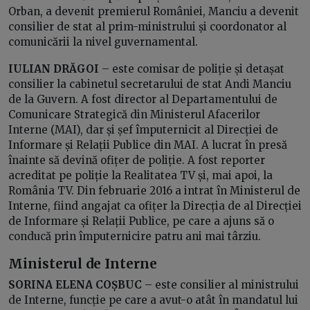
Orban, a devenit premierul României, Manciu a devenit
consilier de stat al prim-ministrului și coordonator al
comunicării la nivel guvernamental.
IULIAN DRĂGOI
– este comisar de poliție și detașat
consilier la cabinetul secretarului de stat Andi Manciu
de la Guvern. A fost director al Departamentului de
Comunicare Strategică din Ministerul Afacerilor
Interne (MAI), dar și șef împuternicit al Direcției de
Informare și Relații Publice din MAI. A lucrat în presă
înainte să devină ofițer de poliție. A fost reporter
acreditat pe poliție la Realitatea TV și, mai apoi, la
România TV. Din februarie 2016 a intrat în Ministerul de
Interne, fiind angajat ca ofițer la Direcția de al Direcției
de Informare și Relații Publice, pe care a ajuns să o
conducă prin împuternicire patru ani mai târziu.
Ministerul de Interne
SORINA ELENA COȘBUC
– este consilier al ministrului
de Interne, funcție pe care a avut-o atât în mandatul lui