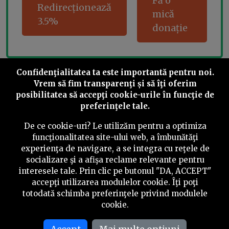
Fă o
Redirecționează
mică
3.5%
donație
Confidenţialitatea ta este importantă pentru noi.
Share this
Vrem să fim transparenţi și să îţi oferim
posibilitatea să accepţi cookie-urile în funcţie de
preferinţele tale.
De ce cookie-uri? Le utilizăm pentru a optimiza
funcţionalitatea site-ului web, a îmbunătăţi
©
2026
PressOne.ro
experienţa de navigare, a se integra cu reţele de
socializare şi a afişa reclame relevante pentru
interesele tale. Prin clic pe butonul "DA, ACCEPT"
RSS
Newslettere
Despre noi
Politica editorială
accepţi utilizarea modulelor cookie. Îţi poţi
totodată schimba preferinţele privind modulele
Politica de verificare a conținutului
Contact
cookie.
Termeni și condiții