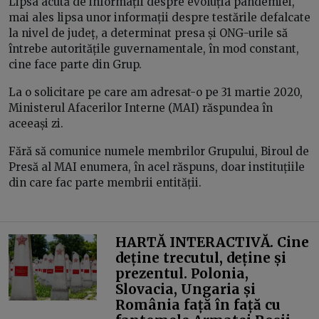
Lipsa acută de informații despre evoluția pandemiei,
mai ales lipsa unor informații despre testările defalcate
la nivel de județ, a determinat presa și ONG-urile să
întrebe autoritățile guvernamentale, în mod constant,
cine face parte din Grup.
La o solicitare pe care am adresat-o pe 31 martie 2020,
Ministerul Afacerilor Interne (MAI) răspundea în
aceeași zi.
Fără să comunice numele membrilor Grupului, Biroul de
Presă al MAI enumera, în acel răspuns, doar instituțiile
din care fac parte membrii entității.
HARTĂ INTERACTIVĂ. Cine
deține trecutul, deține și
prezentul. Polonia,
Slovacia, Ungaria și
România față în față cu