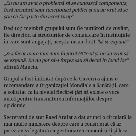
„Eu nu am avut o problemă să se cunoască componența,
însă membrii sunt funcționari publici și nu au vrut să se
știe că fac parte din acest Grup”.
Deși toți membrii grupului sunt fie purtători de cuvânt,
fie directori ai structurilor de comunicare în instituțiile
în care sunt angajați, aceștia nu au dorit
”să se expună”
.
„S-a făcut mare tam-tam în jurul GCS-ul și nu au vrut să
se expună. Eu nu pot să-i forțez sau să decid în locul lor”
,
afirmă Manciu.
Grupul a fost înființat după ce la Guvern a ajuns o
recomandare a Organizației Mondiale a Sănătății, care
a solicitat ca la nivelul fiecărei țări să existe o voce
unică pentru transmiterea informațiilor despre
epidemie.
Secretarul de stat Raed Arafat a dat atunci o circulară la
mai multe ministere despre care a considerat că ar
putea avea legătură cu gestionarea comunicării și le-a