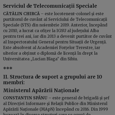
Serviciul de Telecomunicații Speciale
CĂTĂLIN CHIRCĂ
– este locotenent-colonel și este
purtătorul de cuvânt al Serviciului de Telecomunicații
Speciale (STS) din noiembrie 2019. Anterior, începând
cu 2010, a lucrat ca ofițer la IGSU al județului Alba
pentru trei ani, iar din 2013 a devenit purtător de cuvânt
al Inspectoratului General pentru Situații de Urgență.
Este absolvent al Academiei Forțelor Terestre, iar
ulterior a obținut o diplomă de licență în drept la
Universitatea „Lucian Blaga” din Sibiu.
***
II. Structura de suport a grupului are 10
membri:
Ministerul Apărării Naționale
CONSTANTIN SPÂNU
– este general de brigadă și șef
al Direcției Informare și Relații Publice din Ministerul
Apărării Naționale (MApN) începând cu 2016. Din 1999
lucrează în diverse structuri care se ocupă de