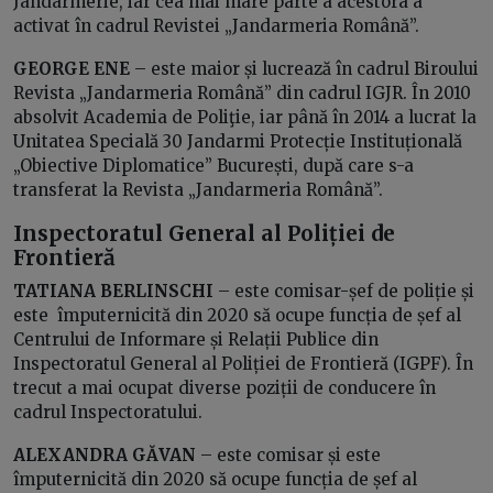
Jandarmerie, iar cea mai mare parte a acestora a
activat în cadrul Revistei „Jandarmeria Română”.
GEORGE ENE
– este maior și lucrează în cadrul Biroului
Revista „Jandarmeria Română” din cadrul IGJR. În 2010
absolvit Academia de Poliţie, iar până în 2014 a lucrat la
Unitatea Specială 30 Jandarmi Protecție Instituțională
„Obiective Diplomatice” București, după care s-a
transferat la Revista „Jandarmeria Română”.
Inspectoratul General al Poliției de
Frontieră
TATIANA BERLINSCHI
– este comisar-șef de poliție și
este împuternicită din 2020 să ocupe funcția de șef al
Centrului de Informare și Relații Publice din
Inspectoratul General al Poliției de Frontieră (IGPF). În
trecut a mai ocupat diverse poziții de conducere în
cadrul Inspectoratului.
ALEXANDRA GĂVAN
– este comisar și este
împuternicită din 2020 să ocupe funcția de șef al