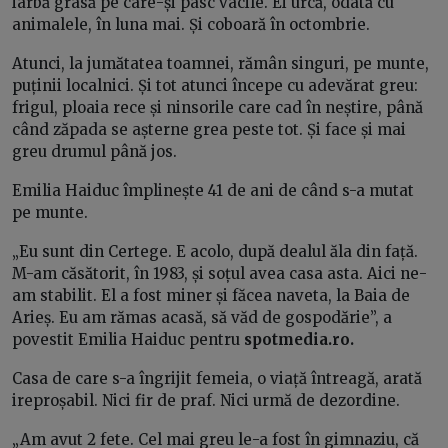
iarbă grasă pe care-și pasc vacile. Ei urcă, odată cu
animalele, în luna mai. Și coboară în octombrie.
Atunci, la jumătatea toamnei, rămân singuri, pe munte,
puținii localnici. Și tot atunci începe cu adevărat greu:
frigul, ploaia rece și ninsorile care cad în neștire, până
când zăpada se așterne grea peste tot. Și face și mai
greu drumul până jos.
Emilia Haiduc împlinește 41 de ani de când s-a mutat
pe munte.
„Eu sunt din Certege. E acolo, după dealul ăla din față.
M-am căsătorit, în 1983, și soțul avea casa asta. Aici ne-
am stabilit. El a fost miner și făcea naveta, la Baia de
Arieș. Eu am rămas acasă, să văd de gospodărie”, a
povestit Emilia Haiduc pentru
spotmedia.ro.
Casa de care s-a îngrijit femeia, o viață întreagă, arată
ireproșabil. Nici fir de praf. Nici urmă de dezordine.
„Am avut 2 fete. Cel mai greu le-a fost în gimnaziu, că