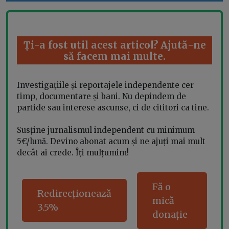
Ți-a fost util acest articol? Ajută-ne
să facem mai multe.
Investigațiile și reportajele independente cer
timp, documentare și bani. Nu depindem de
partide sau interese ascunse, ci de cititori ca tine.
Susține jurnalismul independent cu minimum
5€/lună. Devino abonat acum și ne ajuți mai mult
decât ai crede. Îți mulțumim!
Fă o
Redirecționează
mică
3.5%
donație