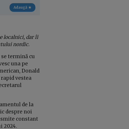
Adaugă ★
 localnici, dar îi
utului nordic.
, se termină cu
ivesc una pe
american, Donald
 rapid vestea
ecretarul
lamentul de la
ic despre noi
ansmite constant
ui 2024.