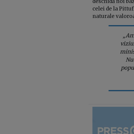
deschidă noi baz
celei de la Pitt
naturale valoroas
„Am 
viziu
minis
Nuu
popul