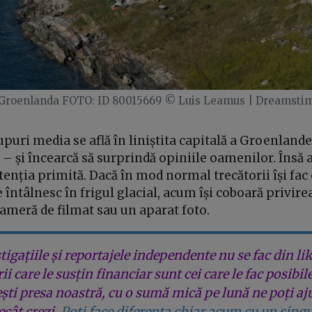
 Groenlanda FOTO: ID 80015669 © Luis Leamus | Dreamsti
puri media se află în liniștita capitală a Groenlande
 – și încearcă să surprindă opiniile oamenilor. Însă 
 atenția primită. Dacă în mod normal trecătorii își fac
întâlnesc în frigul glacial, acum își coboară privir
cameră de filmat sau un aparat foto.
tigațiile și reportajele independente nu se fac din lik
rii care le susțin financiar sunt cei care le fac posibil
ești presa noastră, cu o sumă mică pe lună ne poți aj
cât crezi.
Poți face diferența chiar acum cu un singu