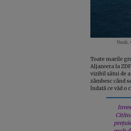
Nuuk,
Toate marile gru
Aljazeera la ZDF
vizibil sătui de
zâmbesc când se 
îndată ce văd o 
Inves
Citito
prețui
mult de