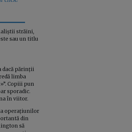
liștii străini,
te sau un titlu
 dacă părinții
predă limba
»”. Copiii pun
oar sporadic.
 în viitor.
ța operațiunilor
portantă din
hington să