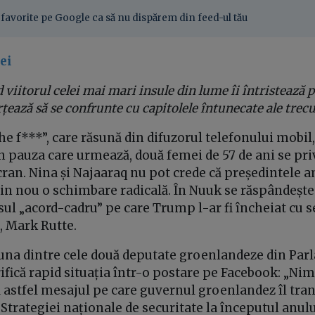
favorite pe Google ca să nu dispărem din feed-ul tău
ei
 viitorul celei mai mari insule din lume îi întristează pe
forțează să se confrunte cu capitolele întunecate ale trec
e f***”, care răsună din difuzorul telefonului mobil
În pauza care urmează, două femei de 57 de ani se pr
cran. Nina și Najaaraq nu pot crede că președintele 
din nou o schimbare radicală. În Nuuk se răspândește
ul „acord-cadru” pe care Trump l-ar fi încheiat cu s
, Mark Rutte.
una dintre cele două deputate groenlandeze din Par
fică rapid situația într-o postare pe Facebook: „Nim
ă astfel mesajul pe care guvernul groenlandez îl tr
 Strategiei naționale de securitate la începutul anul