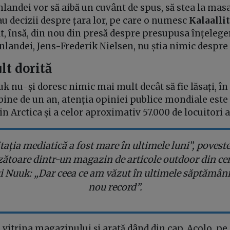
landei vor să aibă un cuvânt de spus, să stea la mas
au decizii despre țara lor, pe care o numesc
Kalaalli
lat, însă, din nou din presă despre presupusa înțelege
landei, Jens-Frederik Nielsen, nu știa nimic despre 
lt dorită
 nu-și doresc nimic mai mult decât să fie lăsați, în 
bine de un an, atenția opiniei publice mondiale este
n Arctica și a celor aproximativ 57.000 de locuitori ai
tația mediatică a fost mare în ultimele luni”, poveste
ătoare dintr-un magazin de articole outdoor din ce
i Nuuk: „Dar ceea ce am văzut în ultimele săptămâni
nou record”.
 vitrina magazinului și arată dând din cap. Acolo, pe