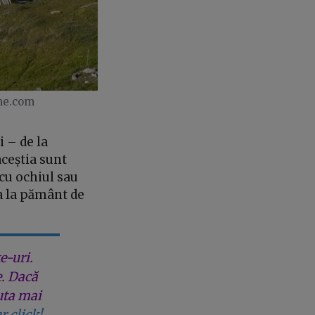
me.com
i – de la
aceștia sunt
 cu ochiul sau
ea la pământ de
e-uri.
e. Dacă
uta mai
r click!