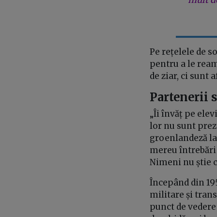
Pe rețelele de so
pentru a le rea
de ziar, ci sunt
Partenerii 
„Îi învăț pe ele
lor nu sunt prez
groenlandeză la 
mereu întrebări 
Nimeni nu știe 
Începând din 195
militare și tran
punct de vedere