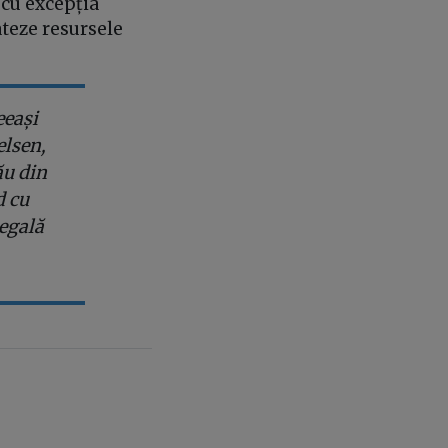
 cu excepția
ateze resursele
eeași
elsen,
ău din
d cu
 egală