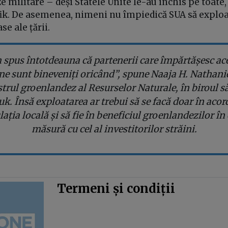
e militare – deși Statele Unite le-au închis pe toate,
ufik. De asemenea, nimeni nu împiedică SUA să explo
e ale țării.
spus întotdeauna că partenerii care împărtășesc ac
ne sunt bineveniți oricând”, spune Naaja H. Nathani
trul groenlandez al Resurselor Naturale, în biroul s
k. Însă exploatarea ar trebui să se facă doar în acor
ația locală și să fie în beneficiul groenlandezilor în
măsură cu cel al investitorilor străini.
Termeni și condiții