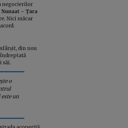
a negocierilor
t Nunaat – Țara
re. Nici măcar
acord.
sfârșit, din nou
 îndreptată
 săi.
ște o
ntrul
 este un
 strada acoperită