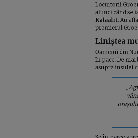
Locuitorii Groen
atunci când se i
Kalaalit
. Au af
premierul Groen
Liniștea mu
Oamenii din Nuuk
în pace. De mai 
asupra insulei di
„Agi
vânz
orașulu
Se întoarce spre