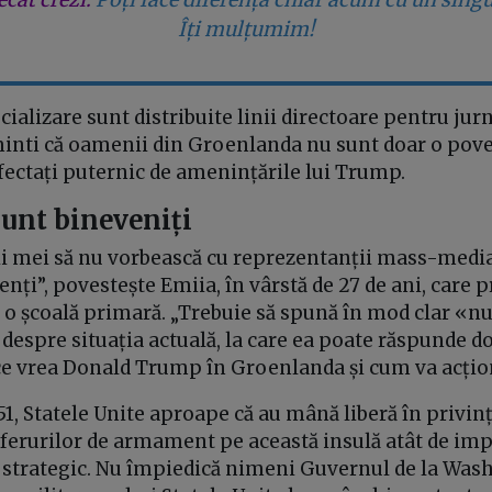
Îți mulțumim!
cializare sunt distribuite linii directoare pentru jurna
minti că oamenii din Groenlanda nu sunt doar o poves
 afectați puternic de amenințările lui Trump.
sunt bineveniți
vii mei să nu vorbească cu reprezentanții mass-media
enți”, povestește Emiia, în vârstă de 27 de ani, care 
o școală primară. „Trebuie să spună în mod clar «nu
despre situația actuală, la care ea poate răspunde d
ce vrea Donald Trump în Groenlanda și cum va acționa
1, Statele Unite aproape că au mână liberă în privin
sferurilor de armament pe această insulă atât de im
 strategic. Nu împiedică nimeni Guvernul de la Was