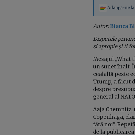
Adaugă-ne la 
Autor:
Bianca Bl
Disputele privind
și apropie și îi 
Mesajul „What th
un sunet înalt. 
cealaltă peste e
Trump, a făcut 
despre presupus
general al NATO
Aaja Chemnitz, 
Copenhaga, clari
fără noi”. Repet
de la publicarea