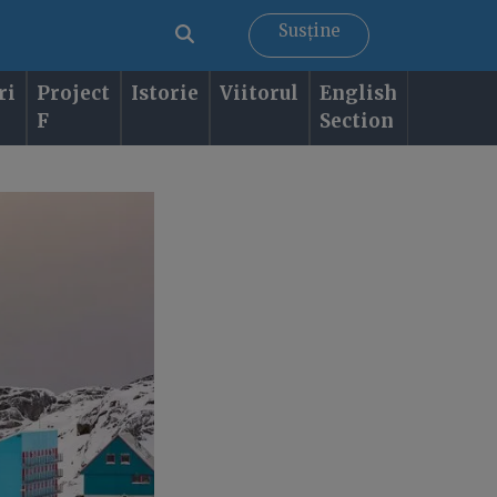
Susține
ri
Project
Istorie
Viitorul
English
F
Section