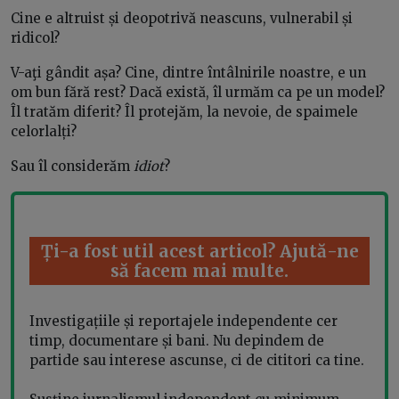
Cine e altruist și deopotrivă neascuns, vulnerabil și
ridicol?
V-aţi gândit așa? Cine, dintre întâlnirile noastre, e un
om bun fără rest? Dacă există, îl urmăm ca pe un model?
Îl tratăm diferit? Îl protejăm, la nevoie, de spaimele
celorlalți?
Sau îl considerăm
idiot
?
Ți-a fost util acest articol? Ajută-ne
să facem mai multe.
Investigațiile și reportajele independente cer
timp, documentare și bani. Nu depindem de
partide sau interese ascunse, ci de cititori ca tine.