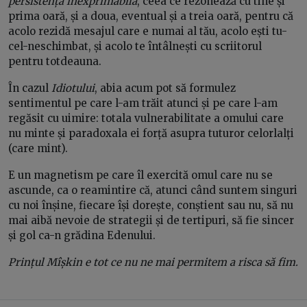
persistența inexprimabilă
, ceea ce rezonează cu tine și
prima oară, și a doua, eventual și a treia oară, pentru că
acolo rezidă mesajul care e numai al tău, acolo ești tu-
cel-neschimbat, și acolo te întâlnești cu scriitorul
pentru totdeauna.
În cazul
Idiotului
, abia acum pot să formulez
sentimentul pe care l-am trăit atunci și pe care l-am
regăsit cu uimire: totala vulnerabilitate a omului care
nu minte și paradoxala ei forță asupra tuturor celorlalți
(care mint).
E un magnetism pe care îl exercită omul care nu se
ascunde, ca o reamintire că, atunci când suntem singuri
cu noi înșine, fiecare își dorește, conștient sau nu, să nu
mai aibă nevoie de strategii și de tertipuri, să fie sincer
și gol ca-n grădina Edenului.
Prințul Mîșkin e tot ce nu ne mai permitem a risca să fim.