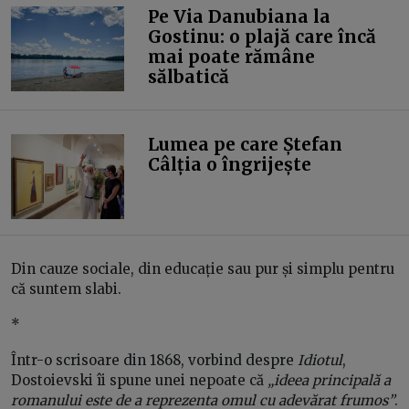
Pe Via Danubiana la
Gostinu: o plajă care încă
mai poate rămâne
sălbatică
Lumea pe care Ștefan
Câlția o îngrijește
Din cauze sociale, din educație sau pur și simplu pentru
că suntem slabi.
*
Într-o scrisoare din 1868, vorbind despre
Idiotul
,
Dostoievski îi spune unei nepoate că
„ideea principală a
romanului este de a reprezenta omul cu adevărat frumos”
.