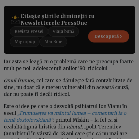
Citește știrile dimineții cu
Newsletterele PressOne
Revista Presei
Viața bună
Descoperă
Migrapop
Mai Bine
Iar asta se leagă cu o problemă care ne preocupa foarte
mult pe noi, adolescenţii anilor ’80: ridicolul.
Omul frumos
, cel care se dăruiește fără contabilitate de
sine, nu doar că e mereu vulnerabil din această cauză,
dar nu poate fi decât ridicol.
Este o idee pe care o dezvoltă psihiatrul Ion Vianu în
eseul
„Frumusețea va mântui lumea – comentarii la o
temă dostoievskiană”
: prințul Mîșkin − la fel ca și
cealaltă figură hristică din
Idiotul
, Ipolit Terentiev
(anarhistul în vârstă de 18 ani care știe că nu mai are