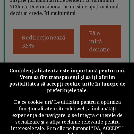
Susține jurnalismul independent cu minimum
5€/lună. Devino abonat acum și ne ajuți mai mult
decât ai crede. Îți mulțumim!
Fă o
Redirecționează
mică
3.5%
donație
Confidenţialitatea ta este importantă pentru noi.
Vrem să fim transparenţi și să îţi oferim
Share this
posibilitatea să accepţi cookie-urile în funcţie de
preferinţele tale.
De ce cookie-uri? Le utilizăm pentru a optimiza
funcţionalitatea site-ului web, a îmbunătăţi
experienţa de navigare, a se integra cu reţele de
©
2026
PressOne.ro
socializare şi a afişa reclame relevante pentru
interesele tale. Prin clic pe butonul "DA, ACCEPT"