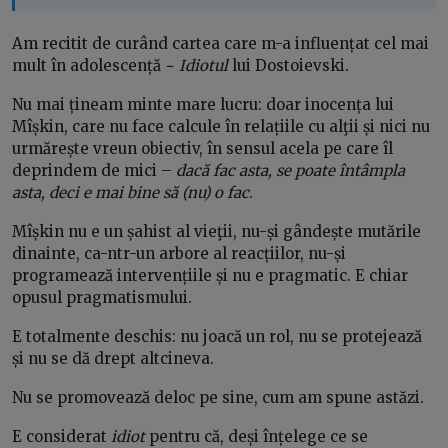
Am recitit de curând cartea care m-a influențat cel mai
mult în adolescență −
Idiotul
lui Dostoievski.
Nu mai țineam minte mare lucru: doar inocența lui
Mîșkin, care nu face calcule în relațiile cu alţii și nici nu
urmărește vreun obiectiv, în sensul acela pe care îl
deprindem de mici –
dacă fac asta, se poate întâmpla
asta, deci e mai bine să (nu) o fac
.
Mîșkin nu e un șahist al vieţii, nu-și gândește mutările
dinainte, ca-ntr-un arbore al reacțiilor, nu-și
programează intervențiile și nu e pragmatic. E chiar
opusul pragmatismului.
E totalmente deschis: nu joacă un rol, nu se protejează
și nu se dă drept altcineva.
Nu se promovează deloc pe sine, cum am spune astăzi.
E considerat
idiot
pentru că, deși înțelege ce se