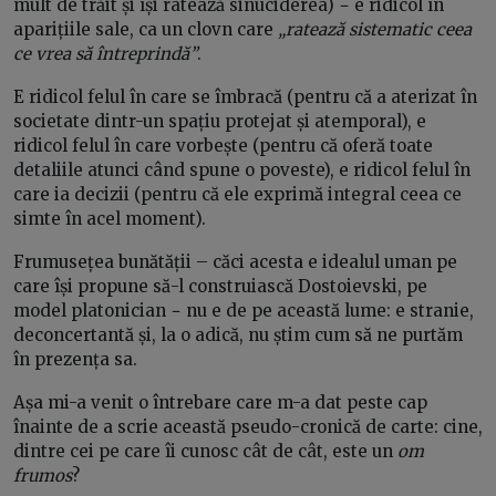
mult de trăit și își ratează sinuciderea) − e ridicol în
aparițiile sale, ca un clovn care
„ratează sistematic ceea
ce vrea să întreprindă”
.
E ridicol felul în care se îmbracă (pentru că a aterizat în
societate dintr-un spațiu protejat și atemporal), e
ridicol felul în care vorbește (pentru că oferă toate
detaliile atunci când spune o poveste), e ridicol felul în
care ia decizii (pentru că ele exprimă integral ceea ce
simte în acel moment).
Frumusețea bunătății – căci acesta e idealul uman pe
care își propune să-l construiască Dostoievski, pe
model platonician − nu e de pe această lume: e stranie,
deconcertantă și, la o adică, nu știm cum să ne purtăm
în prezența sa.
Așa mi-a venit o întrebare care m-a dat peste cap
înainte de a scrie această pseudo-cronică de carte: cine,
dintre cei pe care îi cunosc cât de cât, este un
om
frumos
?