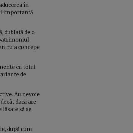
raducerea în
i importantă
, dublată de o
 patrimoniul
pentru a concepe
ente cu totul
variante de
ctive. Au nevoie
a decât dacă are
 lăsate să se
ile, după cum