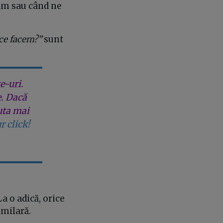
căm sau când ne
ce facem?”
sunt
e-uri.
e. Dacă
uta mai
r click!
a o adică, orice
imilară.