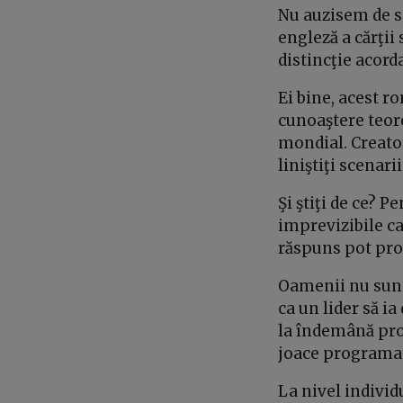
Nu auzisem de scr
engleză a cărţii 
distincţie acorda
Ei bine, acest r
cunoaştere teore
mondial. Creator
liniştiţi scenar
Şi ştiţi de ce? 
imprevizibile ca
răspuns pot prov
Oamenii nu sunt 
ca un lider să ia
la îndemână proi
joace programat
La nivel individ