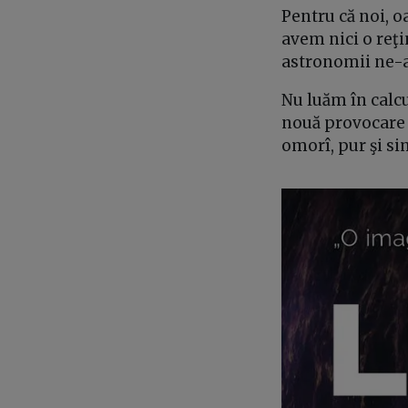
Pentru că noi, o
avem nici o reţi
astronomii ne-au
Nu luăm în calcu
nouă provocare l
omorî, pur şi si