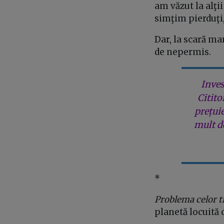
am văzut la alţi
simţim pierduţi,
Dar, la scară ma
de nepermis.
Inves
Citito
prețui
mult de
*
Problema celor t
planetă locuită 