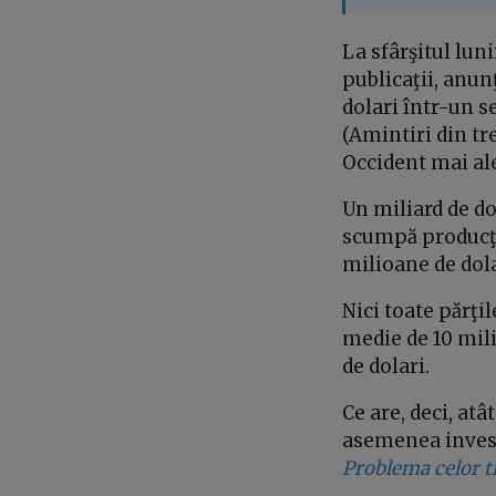
La sfârşitul luni
publicaţii, anu
dolari într-un s
(Amintiri din tre
Occident mai a
Un miliard de dol
scumpă producţi
milioane de dola
Nici toate părţi
medie de 10 mili
de dolari.
Ce are, deci, atâ
asemenea invest
Problema celor t