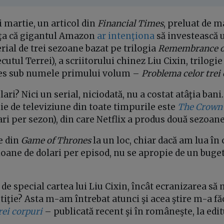
i martie, un articol din
Financial Times
, preluat de m
nţa că gigantul Amazon
ar intenţiona
să investească 
erial de trei sezoane bazat pe trilogia
Remembrance of
cutul Terrei), a scriitorului chinez Liu Cixin, trilogi
les sub numele primului volum –
Problema celor trei
ari? Nici un serial, niciodată, nu a costat atâţia bani
e de televiziune din toate timpurile este
The Crown
ri per sezon), din care Netflix a produs două sezoane
le din
Game of Thrones
la un loc, chiar dacă am lua în
oane de dolari per episod, nu se apropie de un buget
t de special cartea lui Liu Cixin, încât ecranizarea să
iţie? Asta m-am întrebat atunci şi acea ştire m-a f
rei corpuri
– publicată recent şi în româneşte, la edi