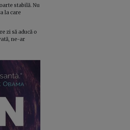
oarte stabilă. Nu
a la care
re zi să aducă o
vată, ne-ar