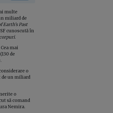
ai multe
un miliard de
 Earth’s Past
e SF cunoscută în
 corpuri
.
. Cea mai
(130 de
.
 considerare o
 de un miliard
 merite o
ăcut să comand
tura Nemira.