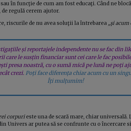
i sau în funcţie de cum am fost educaţi. Când ne blo
 de regulă cerem ajutor.
re, riscurile de nu avea soluţii la întrebarea
„şi acum 
tigațiile și reportajele independente nu se fac din lik
rii care le susțin financiar sunt cei care le fac posibil
ești presa noastră, cu o sumă mică pe lună ne poți aj
cât crezi.
Poți face diferența chiar acum cu un singu
Îți mulțumim!
rei corpuri
este una de scară mare, chiar universală. L
din Univers ar putea să se confrunte cu o încercare s