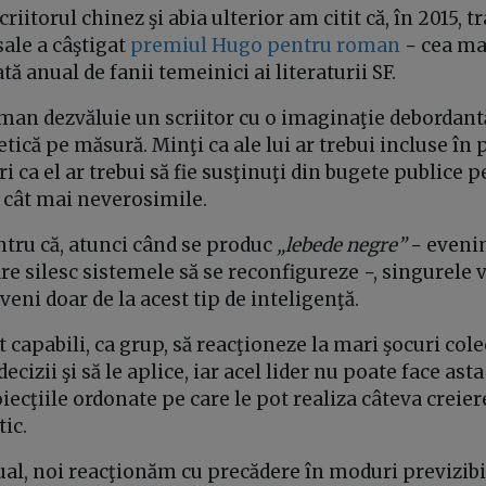
iitorul chinez şi abia ulterior am citit că, în 2015, t
sale a câştigat
premiul Hugo pentru roman
− cea ma
tă anual de fanii temeinici ai literaturii SF.
oman dezvăluie un scriitor cu o imaginaţie debordantă
tică pe măsură. Minţi ca ale lui ar trebui incluse în
i ca el ar trebui să fie susţinuţi din bugete publice 
ii cât mai neverosimile.
Pentru că, atunci când se produc
„lebede negre”
− evenim
re silesc sistemele să se reconfigureze −, singurele 
eni doar de la acest tip de inteligenţă.
capabili, ca grup, să reacţioneze la mari şocuri cole
 decizii şi să le aplice, iar acel lider nu poate face ast
ecţiile ordonate pe care le pot realiza câteva creiere
ic.
ual, noi reacţionăm cu precădere în moduri previzib