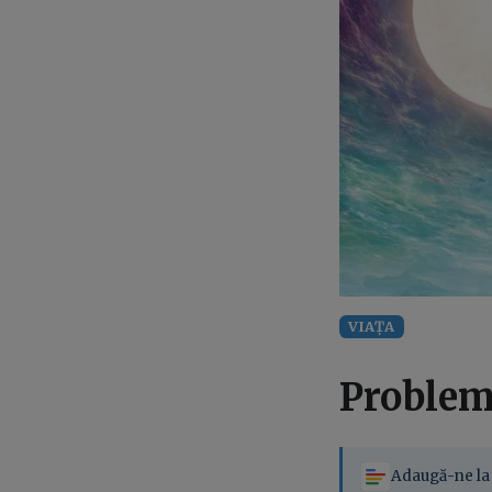
VIAȚA
Problema
Adaugă-ne la 