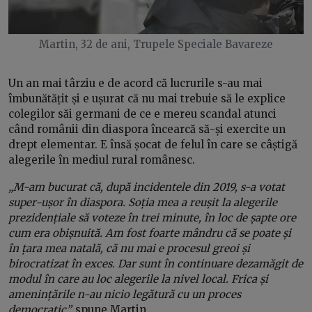
Martin, 32 de ani, Trupele Speciale Bavareze
Un an mai târziu e de acord că lucrurile s-au mai
îmbunătățit și e ușurat că nu mai trebuie să le explice
colegilor săi germani de ce e mereu scandal atunci
când românii din diaspora încearcă să-și exercite un
drept elementar. E însă șocat de felul în care se câștigă
alegerile în mediul rural românesc.
„M-am bucurat că, după incidentele din 2019, s-a votat
super-ușor în diaspora. Soția mea a reușit la alegerile
prezidențiale să voteze în trei minute, în loc de șapte ore
cum era obișnuită. Am fost foarte mândru că se poate și
în țara mea natală, că nu mai e procesul greoi și
birocratizat în exces. Dar sunt în continuare dezamăgit de
modul în care au loc alegerile la nivel local. Frica și
amenințările n-au nicio legătură cu un proces
democratic”,
spune Martin
.