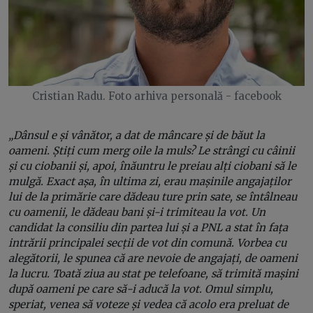
Cristian Radu. Foto arhiva personală - facebook
„Dânsul e și vânător, a dat de mâncare și de băut la
oameni. Știți cum merg oile la muls? Le strângi cu câinii
și cu ciobanii și, apoi, înăuntru le preiau alți ciobani să le
mulgă. Exact așa, în ultima zi, erau mașinile angajaților
lui de la primărie care dădeau ture prin sate, se întâlneau
cu oamenii, le dădeau bani și-i trimiteau la vot. Un
candidat la consiliu din partea lui și a PNL a stat în fața
intrării principalei secții de vot din comună. Vorbea cu
alegătorii, le spunea că are nevoie de angajați, de oameni
la lucru. Toată ziua au stat pe telefoane, să trimită mașini
după oameni pe care să-i aducă la vot. Omul simplu,
speriat, venea să voteze și vedea că acolo era preluat de