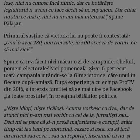
iese, nici nu cunosc încă nimic, dar ce hotărăște
legiuitorul n-avem ce face decât să ne supunem. Dar chiar
nu știu ce mai e, nici nu m-am mai interesat”,
spune
Pălășan.
Primarul susține că victoria lui nu poate fi contestată
:
„Unu' o avut 280, unu trei sute, io 500 și ceva de voturi. Ce
să mai zici?”.
Spune că n-a făcut nici măcar o zi de campanie. Chefuri,
pomeni electorale? Nici pomeneală. Și-ar fi petrecut
toată campania uitându-se la filme istorice, câte unul în
fiecare după-amiază. După experiența cu echipa ProTV,
din 2016, a interzis familiei să se mai uite pe Facebook
„la toate prostiile”, în preajma bătăliilor politice.
„Niște idioți, niște ticăloși. Acuma vorbesc cu dvs., dar de
atunci nici n-am mai vorbit cu cei de la, jurnaliști sau...
Deci mi se pare că și-n presă majoritatea-s corupți, atâta
timp cât iau bani pe motorină, cazare și asta...ca să facă
un articol sau ceva... sau un reportaj, înseamnă că nu-și