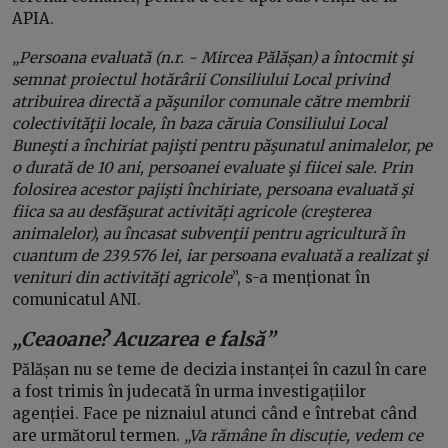
APIA.
„Persoana evaluată (n.r. - Mircea Pălășan) a întocmit şi
semnat proiectul hotărârii Consiliului Local privind
atribuirea directă a păşunilor comunale către membrii
colectivităţii locale, în baza căruia Consiliului Local
Buneşti a închiriat pajişti pentru păşunatul animalelor, pe
o durată de 10 ani, persoanei evaluate şi fiicei sale. Prin
folosirea acestor pajişti închiriate, persoana evaluată şi
fiica sa au desfăşurat activităţi agricole (creşterea
animalelor), au încasat subvenţii pentru agricultură în
cuantum de 239.576 lei, iar persoana evaluată a realizat şi
venituri din activităţi agricole
”, s-a menționat în
comunicatul ANI.
„Ceaoane? Acuzarea e falsă”
Pălășan nu se teme de decizia instanței în cazul în care
a fost trimis în judecată în urma investigațiilor
agenției. Face pe niznaiul atunci când e întrebat când
are următorul termen.
„Va rămâne în discuție, vedem ce