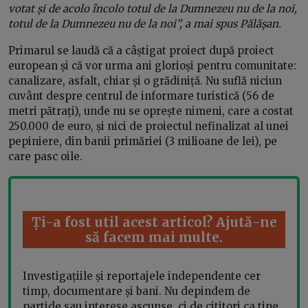
votat și de acolo încolo totul de la Dumnezeu nu de la noi,
totul de la Dumnezeu nu de la noi”, a mai spus Pălășan.
Primarul se laudă că a câștigat proiect după proiect
european și că vor urma ani glorioși pentru comunitate:
canalizare, asfalt, chiar și o grădiniță. Nu suflă niciun
cuvânt despre centrul de informare turistică (56 de
metri pătrați), unde nu se oprește nimeni, care a costat
250.000 de euro, și nici de proiectul nefinalizat al unei
pepiniere, din banii primăriei (3 milioane de lei), pe
care pasc oile.
Ți-a fost util acest articol? Ajută-ne
să facem mai multe.
Investigațiile și reportajele independente cer
timp, documentare și bani. Nu depindem de
partide sau interese ascunse, ci de cititori ca tine.