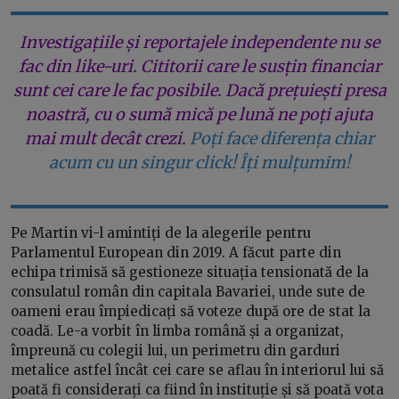
Investigațiile și reportajele independente nu se
fac din like-uri. Cititorii care le susțin financiar
sunt cei care le fac posibile. Dacă prețuiești presa
noastră, cu o sumă mică pe lună ne poți ajuta
mai mult decât crezi.
Poți face diferența chiar
acum cu un singur click! Îți mulțumim!
Pe Martin vi-l amintiți de la alegerile pentru
Parlamentul European din 2019. A făcut parte din
echipa trimisă să gestioneze situația tensionată de la
consulatul român din capitala Bavariei, unde sute de
oameni erau împiedicați să voteze după ore de stat la
coadă. Le-a vorbit în limba română și a organizat,
împreună cu colegii lui, un perimetru din garduri
metalice astfel încât cei care se aflau în interiorul lui să
poată fi considerați ca fiind în instituție și să poată vota