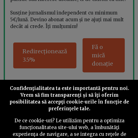
Susține jurnalismul independent cu minimum
5€/lună. Devino abonat acum și ne ajuți mai mult
decât ai crede. Îți mulțumim!
Fă o
Redirecționează
mică
3.5%
donație
Confidenţialitatea ta este importantă pentru noi.
Share this
Vrem să fim transparenţi și să îţi oferim
posibilitatea să accepţi cookie-urile în funcţie de
preferinţele tale.
De ce cookie-uri? Le utilizăm pentru a optimiza
funcţionalitatea site-ului web, a îmbunătăţi
experienţa de navigare, a se integra cu reţele de
©
2026
PressOne.ro