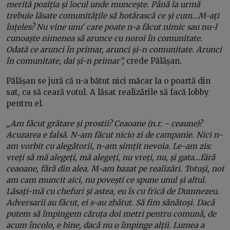
merită poziția și locul unde muncește. Până la urmă
trebuie lăsate comunitățile să hotărască ce și cum...M-ați
înțeles? Nu vine unu' care poate n-a făcut nimic sau nu-l
cunoaște nimenea să arunce cu noroi în comunitate.
Odată ce arunci în primar, arunci și-n comunitate. Arunci
în comunitate, dai și-n primar”,
crede Pălășan
.
Pălășan se jură că n-a bătut nici măcar la o poartă din
sat, ca să ceară votul. A lăsat realizările să facă lobby
pentru el.
„Am făcut grătare și prostii? Ceaoane (n.r. - ceaune)?
Acuzarea e falsă. N-am făcut nicio zi de campanie. Nici n-
am vorbit cu alegătorii, n-am simțit nevoia. Le-am zis:
vreți să mă alegeți, mă alegeți, nu vreți, nu, și gata...fără
ceaoane, fără din alea. M-am bazat pe realizări. Totuși, noi
am cam muncit aici, nu povești ce spune unul și altul.
Lăsați-mă cu chefuri și astea, eu îs cu frică de Dumnezeu.
Adversarii au făcut, ei s-au zbătut. Să fim sănătoși. Dacă
putem să împingem căruța doi metri pentru comună, de
acum încolo, e bine, dacă nu o împinge alții. Lumea a