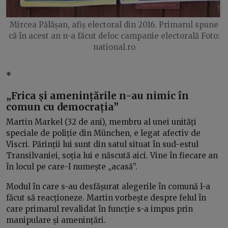
Mircea Pălășan, afiș electoral din 2016. Primarul spune
că în acest an n-a făcut deloc campanie electorală Foto:
national.ro
*
„Frica și amenințările n-au nimic în
comun cu democrația”
Martin Markel (32 de ani), membru al unei unități
speciale de poliție din München, e legat afectiv de
Viscri. Părinții lui sunt din satul situat în sud-estul
Transilvaniei, soția lui e născută aici. Vine în fiecare an
în locul pe care-l numește „acasă”.
Modul în care s-au desfășurat alegerile în comună l-a
făcut să reacționeze. Martin vorbește despre felul în
care primarul revalidat în funcție s-a impus prin
manipulare și amenințări.