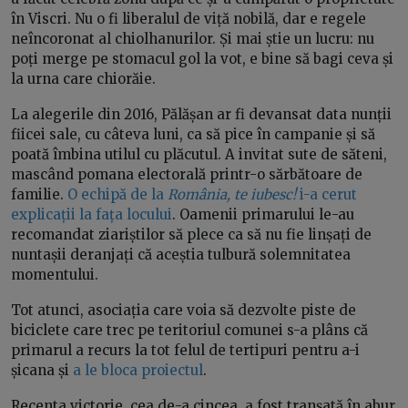
în Viscri. Nu o fi liberalul de viță nobilă, dar e regele
neîncoronat al chiolhanurilor. Și mai știe un lucru: nu
poți merge pe stomacul gol la vot, e bine să bagi ceva și
la urna care chiorăie.
La alegerile din 2016, Pălășan ar fi devansat data nunții
fiicei sale, cu câteva luni, ca să pice în campanie și să
poată îmbina utilul cu plăcutul. A invitat sute de săteni,
mascând pomana electorală printr-o sărbătoare de
familie.
O echipă de la
România, te iubesc!
i-a cerut
explicații la fața locului
. Oamenii primarului le-au
recomandat ziariștilor să plece ca să nu fie linșați de
nuntașii deranjați că aceștia tulbură solemnitatea
momentului.
Tot atunci, asociația care voia să dezvolte piste de
biciclete care trec pe teritoriul comunei s-a plâns că
primarul a recurs la tot felul de tertipuri pentru a-i
șicana și
a le bloca proiectul
.
Recenta victorie, cea de-a cincea, a fost tranșată în abur