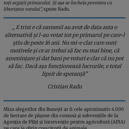
toți argații primarului. Și așa se încheia povestea cu
libertatea votului”,
spune Radu
.
„ E trist e că oamenii au avut de data asta o
alternativă și l-au votat tot pe primarul pe care-l
știu de peste 16 ani. Nu mi-e clar care sunt
motivele și ce ar trebui să fac eu mai bine, că
amenințare și dat bani pe voturi e clar că nu pot
să fac. Dacă așa funcționează lucrurile, e total
lipsit de speranță”
Cristian Radu
Miza alegerilor din Bunești ar fi cele aproximativ 4.000
de hectare de pășune din comună și subvențiile de la
Agenția de Plăți și Intervenție pentru agricultură (APIA)
pe care le obțin crescătorii de animale.