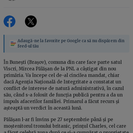
Adaugă-ne la favorite pe Google ca să nu dispărem din
feed-ul tău
În Bunești (Brașov), comuna din care face parte satul
Viscri, Mircea Pălășan de la PNL a câștigat din nou
primăria. Va începe cel de-al cincilea mandat, chiar
dacă Agenția Națională de Integritate a constatat un
conflict de interese de natură administrativă, în cazul
său, când s-a folosit de funcția publică pentru a da un
impuls afacerilor familiei. Primarul a făcut recurs și
așteaptă un verdict în această lună.
Pălășan l-ar fi învins pe 27 septembrie până și pe
moștenitorul tronului britanic, prințul Charles, cel care
a făcut celebră zona după ce și-a cumpărat o proprietate