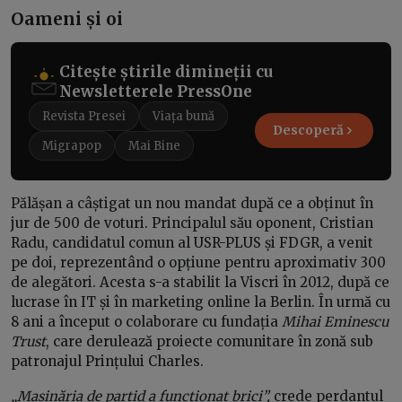
Oameni și oi
Citește știrile dimineții cu
Newsletterele PressOne
Revista Presei
Viața bună
Descoperă
Migrapop
Mai Bine
Pălășan a câștigat un nou mandat după ce a obținut în
jur de 500 de voturi. Principalul său oponent, Cristian
Radu, candidatul comun al USR-PLUS și FDGR, a venit
pe doi, reprezentând o opțiune pentru aproximativ 300
de alegători. Acesta s-a stabilit la Viscri în 2012, după ce
lucrase în IT și în marketing online la Berlin. În urmă cu
8 ani a început o colaborare cu fundația
Mihai Eminescu
Trust
, care derulează proiecte comunitare în zonă sub
patronajul Prințului Charles.
„Mașinăria de partid a funcționat brici”,
crede perdantul