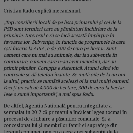
Cristian Radu explică mecanismul.
„Toți consilierii locali de pe lista primarului și cei de la
PSD sunt fermieri care au pământuri închiriate de la
primărie. Interesul e să se facă această împărțire în
favoarea lor. Subvenția, în funcție de programele la care
ești înscris la APIA, e de 300 de euro pe hectar. Sunt
oameni care nu mai au animale, dar iau subvenție în
continuare, oameni care n-au avut niciodată, dar au
primit pământ. Corupția e sistemică. Atunci când vin
controale se dă telefon înainte. Se mută oile de la un om
la altul, practic se numără aceleași oi la mai mulți oameni.
Faceți un calcul: 4.000 de hectare, 300 de euro la hectar.
Iese o sumă importantă”, a mai spus Radu.
De altfel, Agenția Națională pentru Integritate a
semnalat în 2017 că primarul a încălcat legea tocmai în
procesul de atribuire a pășunilor comunale. Și-a
concesionat lui și membrilor familiei suprafețe din
terenul comunei, pentru a cere apoi subvenții de la