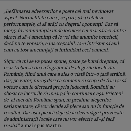
„Defăimarea adversarilor e poate cel mai nevinovat
aspect. Normalitatea nu e, se pare, să-ți etalezi
performanțele, ci să arăți cu degetul oponenții. Dar să
mergi în comunitățile unde locuiesc cei mai săraci dintre
săraci și să-i ameninți că le vei tăia anumite beneficii,
dacă nu te votează, e inacceptabil. M-a întristat să aud
cum au fost amenințați și intimidați acei oameni.
Sigur că mi se va putea spune, poate pe bună dreptate, că
n-ar trebui să fiu eu îngrijorat de alegerile locale din
România, fiind unul care a ales o viață într-o țară străină.
Dar, pe viitor, mi-aș dori ca oamenii să scape de frică și să
voteze cum le dictează propria judecată. Românii au
obosit ca lucrurile să meargă în continuare așa. Prieteni
de-ai mei din România spun, în preajma alegerilor
parlamentare, că vor decide să plece sau nu în funcție de
rezultat. Dar asta pleacă deja de la dezamăgiri provocate
de administrații locale care nu vor efectiv să-și facă
treabă”,
a mai spus Martin.