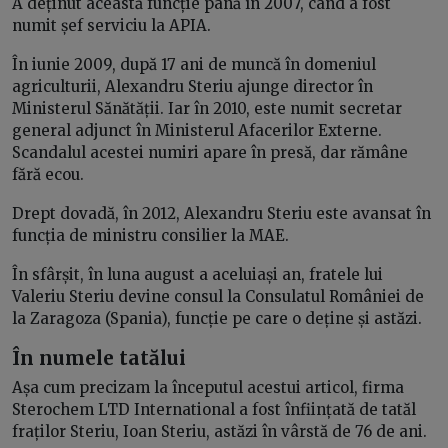
A deținut această funcție până în 2007, când a fost
numit șef serviciu la APIA.
În iunie 2009, după 17 ani de muncă în domeniul
agriculturii, Alexandru Steriu ajunge director în
Ministerul Sănătății. Iar în 2010, este numit secretar
general adjunct în Ministerul Afacerilor Externe.
Scandalul acestei numiri apare în presă, dar rămâne
fără ecou.
Drept dovadă, în 2012, Alexandru Steriu este avansat în
funcția de ministru consilier la MAE.
În sfârșit, în luna august a aceluiași an, fratele lui
Valeriu Steriu devine consul la Consulatul României de
la Zaragoza (Spania), funcție pe care o deține și astăzi.
În numele tatălui
Așa cum precizam la începutul acestui articol, firma
Sterochem LTD International a fost înființată de tatăl
fraților Steriu, Ioan Steriu, astăzi în vârstă de 76 de ani.