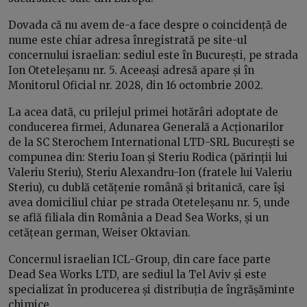
Dovada că nu avem de-a face despre o coincidență de
nume este chiar adresa înregistrată pe site-ul
concernului israelian: sediul este în București, pe strada
Ion Oteteleșanu nr. 5. Aceeași adresă apare și în
Monitorul Oficial nr. 2028, din 16 octombrie 2002.
La acea dată, cu prilejul primei hotărâri adoptate de
conducerea firmei, Adunarea Generală a Acționarilor
de la SC Sterochem International LTD-SRL București se
compunea din: Steriu Ioan și Steriu Rodica (părinții lui
Valeriu Steriu), Steriu Alexandru-Ion (fratele lui Valeriu
Steriu), cu dublă cetățenie română și britanică, care își
avea domiciliul chiar pe strada Oteteleșanu nr. 5, unde
se află filiala din România a Dead Sea Works, și un
cetățean german, Weiser Oktavian.
Concernul israelian ICL-Group, din care face parte
Dead Sea Works LTD, are sediul la Tel Aviv și este
specializat în producerea și distribuția de îngrășăminte
chimice.