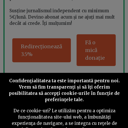
Susține jurnalismul independent cu minimum
5€/lună. Devino abonat acum și ne ajuți mai mult
decât ai crede. Îți mulțumim!
Fă o
Redirecționează
mică
3.5%
donație
Confidenţialitatea ta este importantă pentru noi.
Share this
Vrem să fim transparenţi și să îţi oferim
posibilitatea să accepţi cookie-urile în funcţie de
preferinţele tale.
De ce cookie-uri? Le utilizăm pentru a optimiza
funcţionalitatea site-ului web, a îmbunătăţi
experienţa de navigare, a se integra cu reţele de
©
2026
PressOne.ro