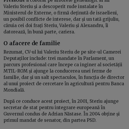
PressOne
a coborât pe arborele genealogic al lui
Valeriu Steriu și a descoperit rude instalate în
Ministerul de Externe, o firmă deținută de israelieni,
un posibil conflicte de interese, dar și un tată grijuliu,
căruia cei doi frați Steriu, Valeriu și Alexandru, îi
datorează, în bună parte, cariera.
O afacere de familie
Rezumat, CV-ul lui Valeriu Steriu de pe site-ul Camerei
Deputaților include: trei mandate în Parlament, un
parcurs profesional care începe ca inginer al societății
MTIL-ROM și ajunge la conducerea unei ferme de
familie, dar și un salt spectaculos, în funcția de director
al unui proiect de cercetare în agricultură pentru Banca
Mondială.
După ce conduce acest proiect, în 2001, Steriu ajunge
secretar de stat pentru integrare europeană în
Guvernul condus de Adrian Năstase. În 2004 obține și
primul mandat de senator, din partea PSD.