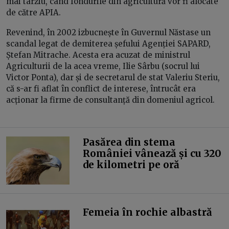
mai târziu, când fondurile din agricultură vor fi alocate
de către APIA.
Revenind, în 2002 izbucnește în Guvernul Năstase un
scandal legat de demiterea șefului Agenției SAPARD,
Ștefan Mitrache. Acesta era acuzat de ministrul
Agriculturii de la acea vreme, Ilie Sârbu (socrul lui
Victor Ponta), dar și de secretarul de stat Valeriu Steriu,
că s-ar fi aflat în conflict de interese, întrucât era
acționar la firme de consultanță din domeniul agricol.
Pasărea din stema
României vânează și cu 320
de kilometri pe oră
Femeia în rochie albastră