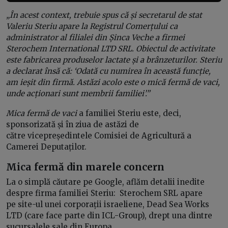
„În acest context, trebuie spus că și secretarul de stat
Valeriu Steriu apare la Registrul Comerțului ca
administrator al filialei din Șinca Veche a firmei
Sterochem International LTD SRL.
Obiectul de activitate
este fabricarea produselor lactate și a brânzeturilor. Steriu
a declarat însă că: ‘Odată cu numirea în această funcție,
am ieșit din firmă. Astăzi acolo este o mică fermă de vaci,
unde acționari sunt membrii familiei’.”
Mica fermă de vaci
a familiei Steriu este, deci,
sponsorizată și în ziua de astăzi de
către vicepreședintele Comisiei de Agricultură a
Camerei Deputaților.
Mica fermă din marele concern
La o simplă căutare pe Google, aflăm detalii inedite
despre firma familiei Steriu: Sterochem SRL apare
pe site-ul unei corporații israeliene, Dead Sea Works
LTD (care face parte din ICL-Group), drept una dintre
sucursalele sale din Europa.