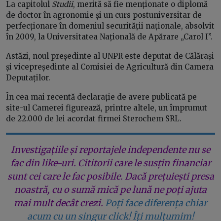
La capitolul
Studii
, merită să fie menționate o diplomă
de doctor în agronomie și un curs postuniversitar de
perfecționare în domeniul securității naționale, absolvit
în 2009, la Universitatea Națională de Apărare „Carol I”.
Astăzi, noul președinte al UNPR este deputat de Călărași
și vicepreședinte al Comisiei de Agricultură din Camera
Deputaților.
În cea mai recentă declarație de avere publicată pe
site-ul Camerei figurează, printre altele, un împrumut
de 22.000 de lei acordat firmei Sterochem SRL.
Investigațiile și reportajele independente nu se
fac din like-uri. Cititorii care le susțin financiar
sunt cei care le fac posibile. Dacă prețuiești presa
noastră, cu o sumă mică pe lună ne poți ajuta
mai mult decât crezi.
Poți face diferența chiar
acum cu un singur click! Îți mulțumim!