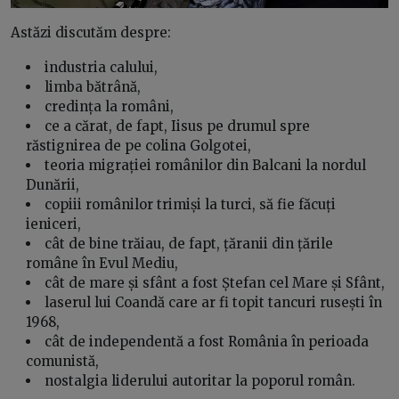
Astăzi discutăm despre:
industria calului,
limba bătrână,
credința la români,
ce a cărat, de fapt, Iisus pe drumul spre
răstignirea de pe colina Golgotei,
teoria migrației românilor din Balcani la nordul
Dunării,
copiii românilor trimiși la turci, să fie făcuți
ieniceri,
cât de bine trăiau, de fapt, țăranii din țările
române în Evul Mediu,
cât de mare și sfânt a fost Ștefan cel Mare și Sfânt,
laserul lui Coandă care ar fi topit tancuri rusești în
1968,
cât de independentă a fost România în perioada
comunistă,
nostalgia liderului autoritar la poporul român.