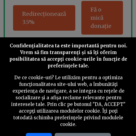
Fă o
Redirecționează
mică
3.5%
donație
Confidenţialitatea ta este importantă pentru noi.
Vrem să fim transparenţi și să îţi oferim
Share this
posibilitatea să accepţi cookie-urile în funcţie de
preferinţele tale.
De ce cookie-uri? Le utilizăm pentru a optimiza
funcţionalitatea site-ului web, a îmbunătăţi
experienţa de navigare, a se integra cu reţele de
©
2026
PressOne.ro
socializare şi a afişa reclame relevante pentru
interesele tale. Prin clic pe butonul "DA, ACCEPT"
accepţi utilizarea modulelor cookie. Îţi poţi
RSS
Newslettere
Despre noi
Politica editorială
totodată schimba preferinţele privind modulele
cookie.
Politica de verificare a conținutului
Contact