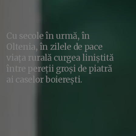
Cu secole în urmă, în
Oltenia, în zilele de pace
viața rurală curgea liniștită
între pereții groși de piatră
ai caselor boierești.