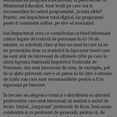
derulează un program educațional, în parteneriat cu
Ministerul Educației. Sunt lecții pe care noi le
recomandăm în cadrul programului „Școala altfel”.
Practic, am împachetat totul digital, iar programul
poate fi comandat online, pe site-ul asociației.
Am împachetat ceea ce considerăm ca fiind informații
critice legate de traficul de persoane în 45-50 de
minute, cu activități clare și într-un mod în care să nu
ne prezentăm doar cu statistici în fața unor tineri care
nu sunt atât de interesați de ultimele cifre pe care le
oferă Agenția Națională împotriva Traficului de
Persoane, dar sunt interesați de cum, de exemplu, pot
să-și ajute prietenii care s-ar putea să fie într-o situație
de trafic sau care sunt recomandările pentru a fi în
siguranță pe internet.
În fiecare an alegem o temă și o distribuim cu ajutorul
profesorilor care sunt interesați să susțină o astfel de
lecție. Inițial, „targetam” profesorii de liceu, însă acum
colaborăm și cu profesori de generală, pentru că, de