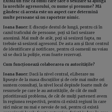
Există un risc ca omul care face o sesizare să ajungă
la urechile agresorului, cu nume și prenume? Mă
gândesc că acesta este un aspect care determină
multe persoane să nu raporteze nimic.
Ioana Bauer:
E discuție destul de lungă, pentru că în
cazul traficului de persoane, poți să faci sesizare
anonimă. Mai mult de atât, poți să sesizezi fapta, nu
trebuie să sesizezi agresorul. De asta am și făcut centrul
de identificare și notificare, pentru că oamenii nu voiau
să se ducă la poliție, erau foarte rezervați.
Cum funcționează colaborarea cu autoritățile?
Ioana Bauer:
Dacă la nivel central, eLiberare nu
lipsește de la masa discuțiilor și de cele mai multe ori
suntem consultați, la nivel local depinde foarte mult de
resursele pe care le au autoritățile, de cât de mult
prioritizează problema, de cât de mulți parteneri avem
în regiunea respectivă, pentru că există regiuni în care
nici măcar nu mai e nevoie de noi, pentru că există