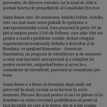
prevenire, de director executiv, iar la final de 2016 a
preluat funcția de președintele al Consiliului Director.
Ioana Bauer este, de asemenea, Ashoka Fellow. Ashoka
este cea mai mare reţea globală de sprijinire a
antreprenoriatului social. Este prezentă în peste 90 de
ţări și susţine peste 3.500 de Fellows, care aduc idei noi
pentru a rezolva probleme sociale. Având o bogată
experiență internațională, Ashoka a dezvoltat și în
România, cu sprijinul Romanian - American
Foundation, un program de identificare și de susținere
a celor mai inovativi antreprenori și a soluțiilor lor
pentru societate, asigurând burse și acces la o
comunitate de investitori, parteneri și consultanți pro
bono.
Ioana Bauer s-a întors în România după mulți ani
petrecuți în afară, tocmai ca să lucreze în acest
domeniu. Plecase din țară pentru că nu i se păruse că în
România va exista vreodată posibilitatea să poată să
facă lucrurile pe care și le dorea, dar și-a dat seama,