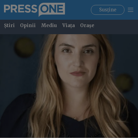
Susține
Știri
Opinii
Mediu
Viața
Orașe