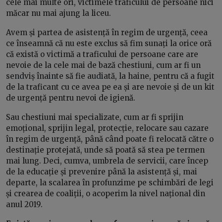
cele mai multe ori, victimele traficului de persoane nici
măcar nu mai ajung la liceu.
Avem și partea de asistență în regim de urgență, ceea
ce înseamnă că nu este exclus să fim sunați la orice oră
că există o victimă a traficului de persoane care are
nevoie de la cele mai de bază chestiuni, cum ar fi un
sendviș înainte să fie audiată, la haine, pentru că a fugit
de la traficant cu ce avea pe ea și are nevoie și de un kit
de urgență pentru nevoi de igienă.
Sau chestiuni mai specializate, cum ar fi sprijin
emoțional, sprijin legal, protecție, relocare sau cazare
în regim de urgență, până când poate fi relocată către o
destinație protejată, unde să poată să stea pe termen
mai lung. Deci, cumva, umbrela de servicii, care încep
de la educație și prevenire până la asistență și, mai
departe, la scalarea în profunzime pe schimbări de legi
și crearea de coaliții, o acoperim la nivel național din
anul 2019.