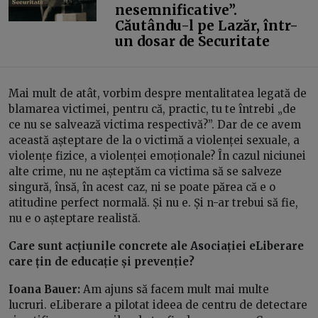
nesemnificative”.
Căutându-l pe Lazăr, într-
un dosar de Securitate
Mai mult de atât, vorbim despre mentalitatea legată de
blamarea victimei, pentru că, practic, tu te întrebi „de
ce nu se salvează victima respectivă?”. Dar de ce avem
această așteptare de la o victimă a violenței sexuale, a
violențe fizice, a violenței emoționale? În cazul niciunei
alte crime, nu ne așteptăm ca victima să se salveze
singură, însă, în acest caz, ni se poate părea că e o
atitudine perfect normală. Și nu e. Și n-ar trebui să fie,
nu e o așteptare realistă.
Care sunt acțiunile concrete ale Asociației eLiberare
care țin de educație și prevenție?
Ioana Bauer:
Am ajuns să facem mult mai multe
lucruri. eLiberare a pilotat ideea de centru de detectare