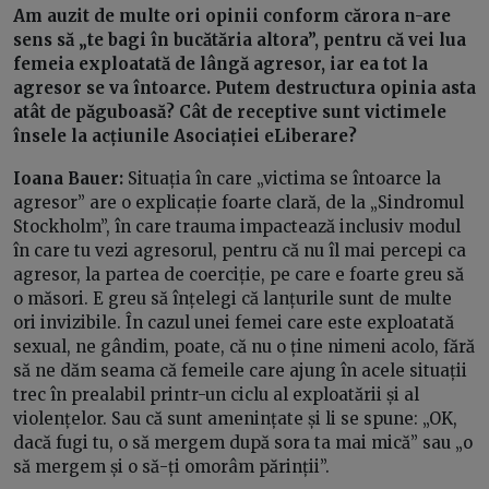
Am auzit de multe ori opinii conform cărora n-are
sens să „te bagi în bucătăria altora”, pentru că vei lua
femeia exploatată de lângă agresor, iar ea tot la
agresor se va întoarce. Putem destructura opinia asta
atât de păguboasă? Cât de receptive sunt victimele
însele la acțiunile Asociației eLiberare?
Ioana Bauer:
Situația în care „victima se întoarce la
agresor” are o explicație foarte clară, de la „Sindromul
Stockholm”, în care trauma impactează inclusiv modul
în care tu vezi agresorul, pentru că nu îl mai percepi ca
agresor, la partea de coerciție, pe care e foarte greu să
o măsori. E greu să înțelegi că lanțurile sunt de multe
ori invizibile. În cazul unei femei care este exploatată
sexual, ne gândim, poate, că nu o ține nimeni acolo, fără
să ne dăm seama că femeile care ajung în acele situații
trec în prealabil printr-un ciclu al exploatării și al
violențelor. Sau că sunt amenințate și li se spune: „OK,
dacă fugi tu, o să mergem după sora ta mai mică” sau „o
să mergem și o să-ți omorâm părinții”.