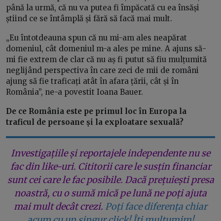
până la urmă, că nu va putea fi împăcată cu ea însăși
știind ce se întâmplă și fără să facă mai mult.
„Eu întotdeauna spun că nu mi-am ales neapărat
domeniul, cât domeniul m-a ales pe mine. A ajuns să-
mi fie extrem de clar că nu aș fi putut să fiu mulțumită
neglijând perspectiva în care zeci de mii de români
ajung să fie traficați atât în afara țării, cât și în
România”, ne-a povestit Ioana Bauer.
De ce România este pe primul loc în Europa la
traficul de persoane și la exploatare sexuală?
Investigațiile și reportajele independente nu se
fac din like-uri. Cititorii care le susțin financiar
sunt cei care le fac posibile. Dacă prețuiești presa
noastră, cu o sumă mică pe lună ne poți ajuta
mai mult decât crezi.
Poți face diferența chiar
acum cu un singur click! Îți mulțumim!