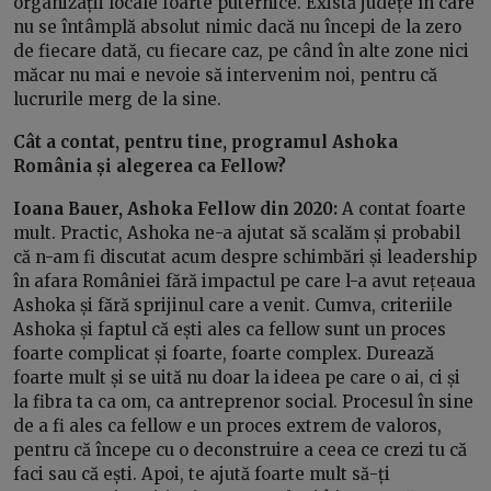
organizații locale foarte puternice. Există județe în care
nu se întâmplă absolut nimic dacă nu începi de la zero
de fiecare dată, cu fiecare caz, pe când în alte zone nici
măcar nu mai e nevoie să intervenim noi, pentru că
lucrurile merg de la sine.
Cât a contat, pentru tine, programul Ashoka
România și alegerea ca Fellow?
Ioana Bauer, Ashoka Fellow din 2020:
A contat foarte
mult. Practic, Ashoka ne-a ajutat să scalăm și probabil
că n-am fi discutat acum despre schimbări și leadership
în afara României fără impactul pe care l-a avut rețeaua
Ashoka și fără sprijinul care a venit. Cumva, criteriile
Ashoka și faptul că ești ales ca fellow sunt un proces
foarte complicat și foarte, foarte complex. Durează
foarte mult și se uită nu doar la ideea pe care o ai, ci și
la fibra ta ca om, ca antreprenor social. Procesul în sine
de a fi ales ca fellow e un proces extrem de valoros,
pentru că începe cu o deconstruire a ceea ce crezi tu că
faci sau că ești. Apoi, te ajută foarte mult să-ți