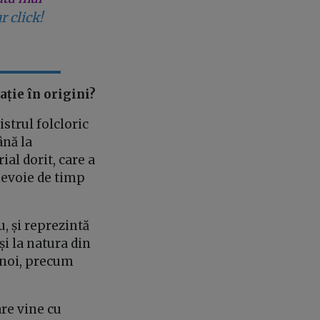
r click!
ație în origini?
strul folcloric
ână la
ial dorit, care a
nevoie de timp
, și reprezintă
și la natura din
e noi, precum
re vine cu