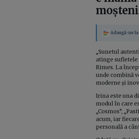
moșteni
Adaugă-ne la 
„Sunetul autenti
atinge sufletele
Rimes. La începu
unde combină ver
moderne și ino
Irina este una d
modul în care e
„Cosmos”, „Pasti
acum, iar fiecare
personală a cân