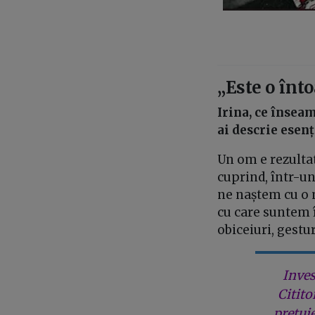
„Este o înto
Irina, ce însea
ai descrie esenț
Un om e rezultatu
cuprind, într-un
ne naștem cu o 
cu care suntem î
obiceiuri, gestu
Inves
Citito
prețui