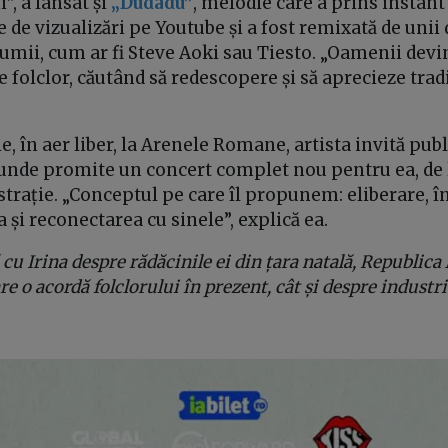
”, a lansat și
„Dudadu”
, melodie care a prins instant 
 de vizualizări pe Youtube și a fost remixată de unii 
lumii, cum ar fi Steve Aoki sau Tiesto. „Oamenii devin
e folclor, căutând să redescopere și să aprecieze tradi
, în aer liber, la Arenele Romane, artista invită publ
 unde promite un concert complet nou pentru ea, de la
estrație. „Conceptul pe care îl propunem: eliberare, î
a și reconectarea cu sinele”, explică ea.
cu Irina despre rădăcinile ei din țara natală, Republica
e o acordă folclorului în prezent, cât și despre industr