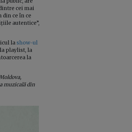
la public, are
dintre cei mai
 din ce în ce
țiile autentice”,
icul la
show-ul
 playlist, la
ntoarcerea la
 Moldova,
ia muzicală din