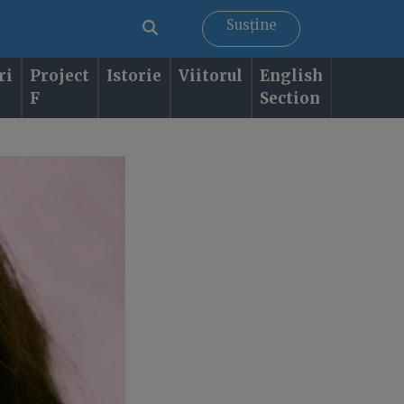
Susține
ri
Project
Istorie
Viitorul
English
F
Section