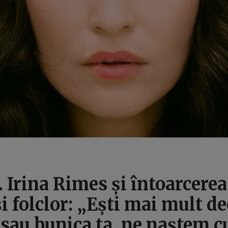
. Irina Rimes și întoarcerea 
și folclor: „Ești mai mult de
au bunica ta, ne naștem c