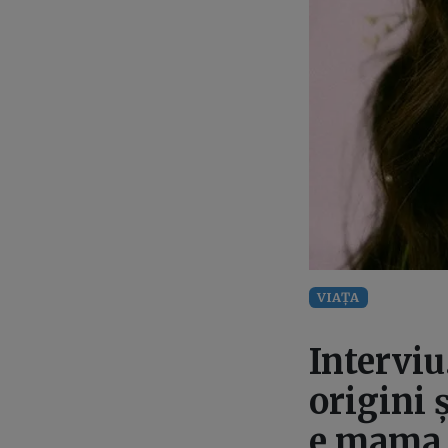
VIAȚA
Interviu
origini 
e mama s