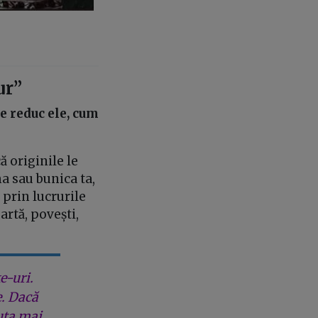
ur”
se reduc ele, cum
ă originile le
a sau bunica ta,
prin lucrurile
artă, povești,
e-uri.
e. Dacă
uta mai