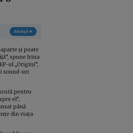
Adaugă ★
 aparte și poate
jă”, spune Irina
EP-ul „Origini”,
și sound-uri
oscută pentru
pre el”,
lansat până
ențe din viața