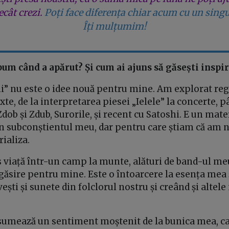
cât crezi.
Poți face diferența chiar acum cu un singu
Îți mulțumim!
um când a apărut? Și cum ai ajuns să găsești inspir
” nu este o idee nouă pentru mine. Am explorat regi
xte, de la interpretarea piesei „Ielele” la concerte, p
dob și Zdub, Surorile, și recent cu Satoshi. E un mater
în subconștientul meu, dar pentru care știam că am 
ializa.
s viață într-un camp la munte, alături de band-ul meu
egăsire pentru mine. Este o întoarcere la esența mea 
ești și sunete din folclorul nostru și creând și altel
nsumează un sentiment moștenit de la bunica mea, ca