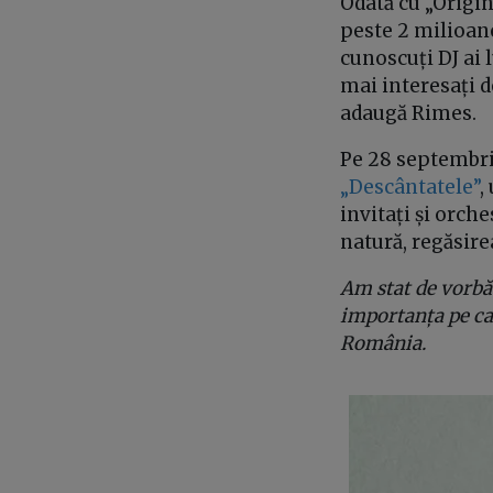
Odată cu „Origini
peste 2 milioane
cunoscuți DJ ai 
mai interesați d
adaugă Rimes.
Pe 28 septembrie
„Descântatele”
,
invitați și orch
natură, regăsire
Am stat de vorbă 
importanța pe car
România.