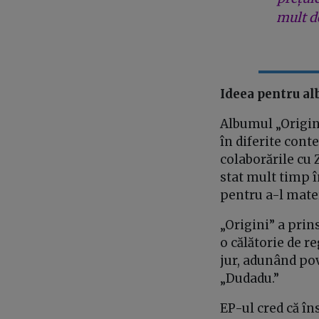
mult de
Ideea pentru alb
Albumul „Origini
în diferite conte
colaborările cu Z
stat mult timp 
pentru a-l mater
„Origini” a prin
o călătorie de r
jur, adunând pov
„Dudadu.”
EP-ul cred că î