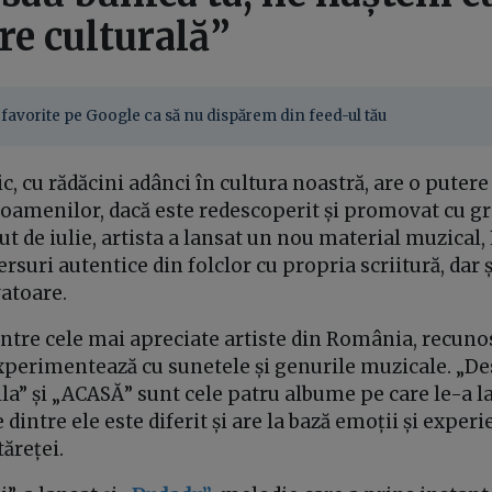
re culturală”
favorite pe Google ca să nu dispărem din feed-ul tău
c, cu rădăcini adânci în cultura noastră, are o putere
 oamenilor, dacă este redescoperit și promovat cu gri
t de iulie, artista a lansat un nou material muzical, 
suri autentice din folclor cu propria scriitură, dar 
vatoare.
intre cele mai apreciate artiste din România, recun
xperimentează cu sunetele și genurile muzicale. „Des
la” și „ACASĂ” sunt cele patru albume pe care le-a 
 dintre ele este diferit și are la bază emoții și experi
tăreței.