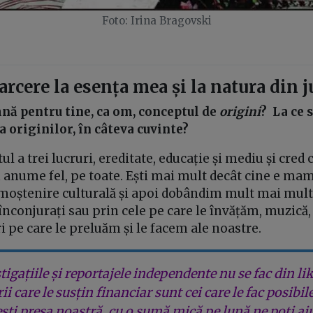
Foto: Irina Bragovski
arcere la esența mea și la natura din j
mnă pentru tine, ca om, conceptul de
origini
? La ce 
a originilor, în câteva cuvinte?
l a trei lucruri, ereditate, educație și mediu și cred c
 anume fel, pe toate. Ești mai mult decât cine e mam
moștenire culturală și apoi dobândim mult mai mult 
nconjurați sau prin cele pe care le învățăm, muzică, 
ri pe care le preluăm și le facem ale noastre.
tigațiile și reportajele independente nu se fac din lik
rii care le susțin financiar sunt cei care le fac posibil
ești presa noastră, cu o sumă mică pe lună ne poți aj