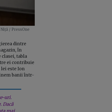
 Niță / PressOne
ierea dintre
magazin, în
 clasei, tabla
tre ei contribuie
lei este Ion
ținem banii într-
e-uri.
e. Dacă
uta mai