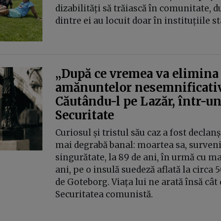
dizabilități să trăiască în comunitate, 
dintre ei au locuit doar în instituțiile st
„După ce vremea va elimina
amănuntelor nesemnificativ
Căutându-l pe Lazăr, într-un
Securitate
Curiosul și tristul său caz a fost declan
mai degrabă banal: moartea sa, surveni
singurătate, la 89 de ani, în urmă cu ma
ani, pe o insulă suedeză aflată la circa 
de Goteborg. Viața lui ne arată însă cât
Securitatea comunistă.