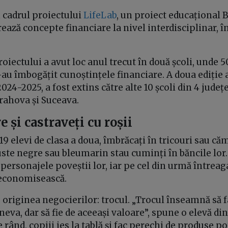
 cadrul proiectului
LifeLab
, un proiect educațional 
rează concepte financiare la nivel interdisciplinar, în
roiectului a avut loc anul trecut în două școli, unde 5
i-au îmbogățit cunoștințele financiare. A doua ediție
2024-2025, a fost extins către alte 10 școli din 4 jude
Prahova și Suceava.
 și castraveți cu roșii
19 elevi de clasa a doua, îmbrăcați în tricouri sau căm
ste negre sau bleumarin stau cuminți în băncile lor.
personajele poveștii lor, iar pe cel din urmă întreaga
ă economisească.
 originea negocierilor: trocul. „Trocul înseamnă să 
neva, dar să fie de aceeași valoare”, spune o elevă di
e rând, copiii ies la tablă și fac perechi de produse p