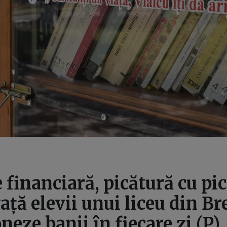
 financiară, picătură cu pic
ță elevii unui liceu din Br
oneze banii în fiecare zi (P)