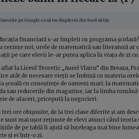
favorite pe Google ca să nu dispărem din feed-ul tău
ducația financiară s-ar împleti cu programa școlară?
u cerințe noi, orele de matematică sau literatură ar 
ții pe care elevii le-ar putea aplica în viața de zi cu 
flat la Liceul Teoretic „Aurel Vlaicu” din Breaza, P
ice atât de necesare vieții se îmbină cu materia orelo
 la școală cu cunoștințe de oameni mari: la matemati
a sau reducerile din magazine, iar la limba română a
ie de afaceri, pricepută la negocieri.
trei ore obișnuite, de la trei clase diferite și am des
le sunt mai ușor reținute de elevi atunci când teoria
ițiile de pe tablă îi ajută să înțeleaga mai bine lumea
e și ei într-o zi.