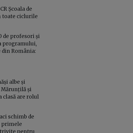
BCR Școala de
 toate ciclurile
0 de profesori și
 a programului,
țe din România:
ăși albe și
 Mărunțilă și
 clasă are rolul
faci schimb de
n primele
otrivite pentru