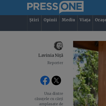
Știri
Opinii
Mediu
Viața
Oraș
Lavinia Niță
Reporter
Una dintre
căsuțele cu cărți
amplasate de