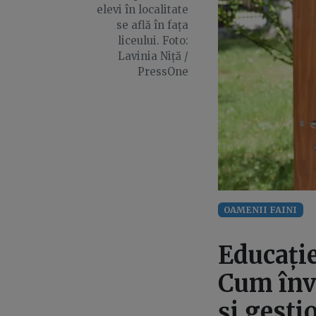
elevi în localitate
se află în fața
liceului. Foto:
Lavinia Niță /
PressOne
OAMENII FAINI
Educație
Cum înva
și gesti