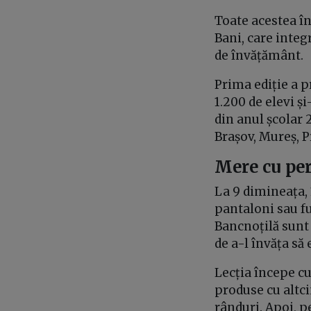
Toate acestea în
Bani, care integ
de învățământ.
Prima ediție a p
1.200 de elevi ș
din anul școlar 
Brașov, Mureș, 
Mere cu pere
La 9 dimineața, 
pantaloni sau fu
Bancnoțilă sunt 
de a-l învăța s
Lecția începe cu
produse cu altci
rânduri. Apoi, p