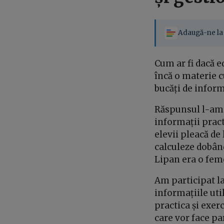
Adaugă-ne la 
Cum ar fi dacă e
încă o materie c
bucăți de informa
Răspunsul l-am a
informații pract
elevii pleacă de
calculeze dobând
Lipan era o feme
Am participat la 
informațiile uti
practica și exerc
care vor face part