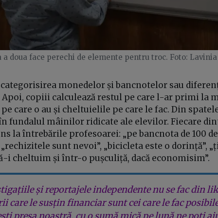
a a doua face perechi de elemente pentru troc. Foto: Lavinia
 categorisirea monedelor și bancnotelor sau diferenț
. Apoi, copiii calculează restul pe care l-ar primi la 
e care o au și cheltuielile pe care le fac. Din spatele
în fundalul mâinilor ridicate ale elevilor. Fiecare din
ns la întrebările profesoarei: „pe bancnota de 100 de 
„rechizitele sunt nevoi”, „bicicleta este o dorință”, „
ă-i cheltuim și într-o pușculiță, dacă economisim”.
tigațiile și reportajele independente nu se fac din lik
rii care le susțin financiar sunt cei care le fac posibil
ești presa noastră, cu o sumă mică pe lună ne poți aj