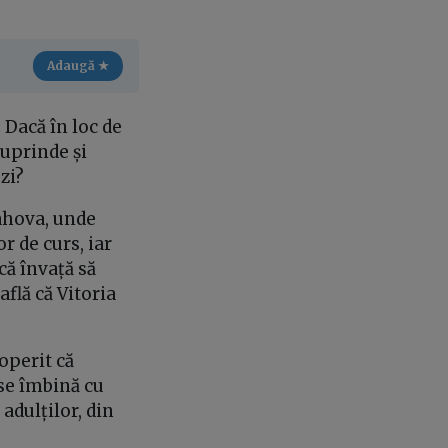
Adaugă ★
 Dacă în loc de
cuprinde și
zi?
rahova, unde
r de curs, iar
că învață să
flă că Vitoria
coperit că
 se îmbină cu
 adulților, din