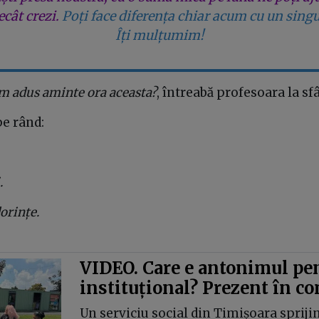
cât crezi.
Poți face diferența chiar acum cu un singu
Îți mulțumim!
m adus aminte ora aceasta?
, întreabă profesoara la sfâ
pe rând:
.
orințe.
VIDEO. Care e antonimul pen
instituțional? Prezent în c
Un serviciu social din Timișoara sprij