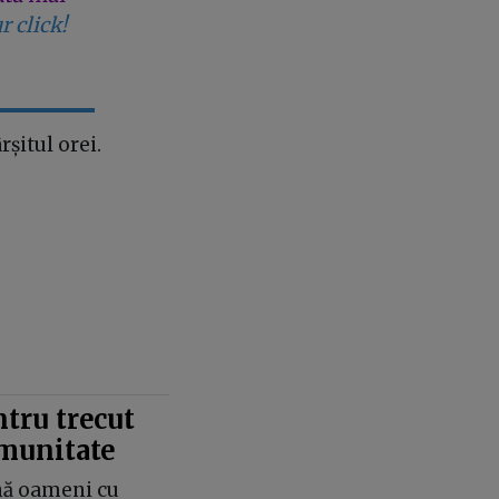
r click!
rșitul orei.
tru trecut
omunitate
ină oameni cu