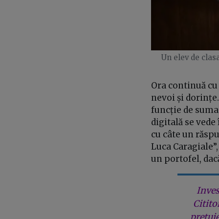
Un elev de clas
Ora continuă cu
nevoi și dorințe
funcție de suma p
digitală se vede 
cu câte un răspu
Luca Caragiale”, 
un portofel, dac
Inves
Citito
prețui