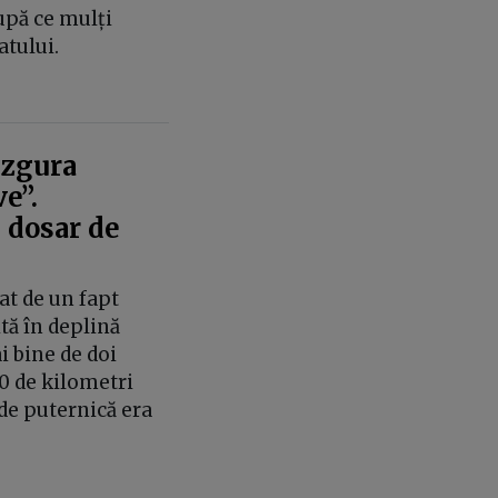
după ce mulți
atului.
 zgura
e”.
 dosar de
șat de un fapt
tă în deplină
i bine de doi
50 de kilometri
 de puternică era