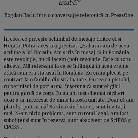
treabă!”
Bogdan Baciu într-o conversație telefonică cu PressOne
În ceea ce privește schimbul de mesaje dintre el și
Horațiu Potra, acesta a precizat: „Habar n-am de acea
acțiune a lui Horațiu. Am scris în mesaj că în România
este revoluție, nu că facem (noi) revoluție. Este cu totul
altceva. Mă refeream la ce se întâmpla în acea vreme,
adică cum era statusul în România. Eu eram plecat pe
contract la o familie din străinătate. Partea cu pistolul,
cu permisul de port armă, însemna că sunt eligibil
pentru gardă de corp. Eu nu am fost chemat nicăieri,
doar s-au interesat de mine la fosta unitate. Doar că am
pistol și port armă? Să vină când vor ei, sunt invitații
mei. N-am nicio problemă, sunt cu totul legal. Am fost
subofițer și sunt în rezervă, sunt absolvent de ScIFOS și
CPOSN”.