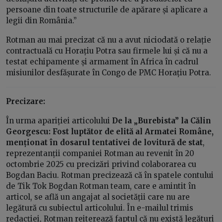
persoane din toate structurile de apărare și aplicare a
legii din România.”
Rotman au mai precizat că nu a avut niciodată o relație
contractuală cu Horațiu Potra sau firmele lui și că nu a
testat echipamente și armament în Africa în cadrul
misiunilor desfășurate în Congo de PMC Horațiu Potra.
Precizare:
În urma apariției articolului
De la „Burebista” la Călin
Georgescu: Fost luptător de elită al Armatei Române,
menționat în dosarul tentativei de lovitură de stat
,
reprezentanții companiei Rotman au revenit în 20
octombrie 2025 cu precizări privind colaborarea cu
Bogdan Baciu. Rotman precizează că în spatele contului
de Tik Tok Bogdan Rotman team, care e amintit în
articol, se află un angajat al societății care nu are
legătură cu subiectul articolului. În e-mailul trimis
redacției, Rotman reiterează faptul că nu există legături