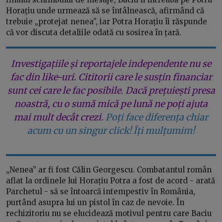
Horațiu unde urmează să se întâlnească, afirmând că
trebuie „protejat nenea”, iar Potra Horațiu îi răspunde
că vor discuta detaliile odată cu sosirea în țară.
Investigațiile și reportajele independente nu se
fac din like-uri. Cititorii care le susțin financiar
sunt cei care le fac posibile. Dacă prețuiești presa
noastră, cu o sumă mică pe lună ne poți ajuta
mai mult decât crezi.
Poți face diferența chiar
acum cu un singur click! Îți mulțumim!
„Nenea” ar fi fost Călin Georgescu. Combatantul român
aflat la ordinele lui Horațiu Potra a fost de acord - arată
Parchetul - să se întoarcă intempestiv în România,
purtând asupra lui un pistol în caz de nevoie. În
rechizitoriu nu se elucidează motivul pentru care Baciu