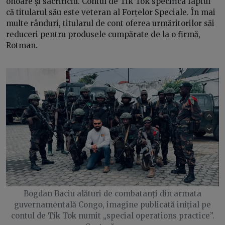
onoare și sacrificiu. Contul de Tik Tok specifica faptul
că titularul său este veteran al Forțelor Speciale. În mai
multe rânduri, titularul de cont oferea urmăritorilor săi
reduceri pentru produsele cumpărate de la o firmă,
Rotman.
Bogdan Baciu alături de combatanți din armata
guvernamentală Congo, imagine publicată inițial pe
contul de Tik Tok numit „special operations practice”.