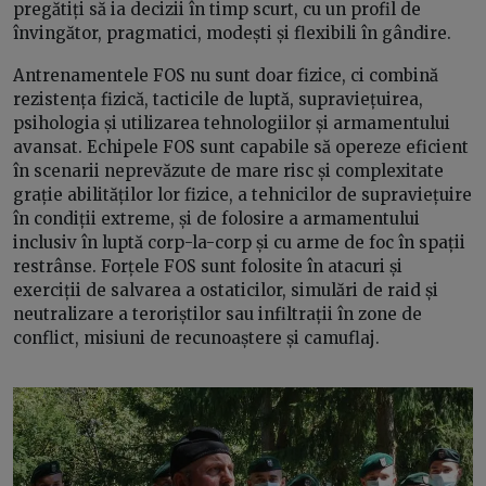
pregătiți să ia decizii în timp scurt, cu un profil de
învingător, pragmatici, modești și flexibili în gândire.
Antrenamentele FOS nu sunt doar fizice, ci combină
rezistența fizică, tacticile de luptă, supraviețuirea,
psihologia și utilizarea tehnologiilor și armamentului
avansat. Echipele FOS sunt capabile să opereze eficient
în scenarii neprevăzute de mare risc și complexitate
grație abilităților lor fizice, a tehnicilor de supraviețuire
în condiții extreme, și de folosire a armamentului
inclusiv în luptă corp-la-corp și cu arme de foc în spații
restrânse. Forțele FOS sunt folosite în atacuri și
exerciții de salvarea a ostaticilor, simulări de raid și
neutralizare a teroriștilor sau infiltrații în zone de
conflict, misiuni de recunoaștere și camuflaj.