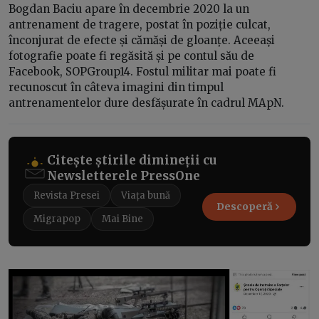
Bogdan Baciu apare în decembrie 2020 la un
antrenament de tragere, postat în poziție culcat,
înconjurat de efecte și cămăși de gloanțe. Aceeași
fotografie poate fi regăsită și pe contul său de
Facebook, SOPGroup14. Fostul militar mai poate fi
recunoscut în câteva imagini din timpul
antrenamentelor dure desfășurate în cadrul MApN.
Citește știrile dimineții cu
Newsletterele PressOne
Revista Presei
Viața bună
Descoperă
Migrapop
Mai Bine