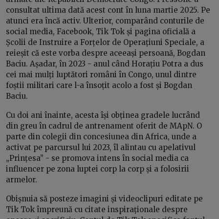
consultat ultima dată acest cont în luna martie 2025. Pe
atunci era încă activ. Ulterior, comparând conturile de
social media, Facebook, Tik Tok și pagina oficială a
Școlii de Instruire a Forțelor de Operațiuni Speciale, a
reieșit că este vorba despre aceeași persoană, Bogdan
Baciu. Așadar, în 2023 - anul când Horațiu Potra a dus
cei mai mulți luptători români în Congo, unul dintre
foștii militari care l-a însoțit acolo a fost și Bogdan
Baciu.
Cu doi ani înainte, acesta își obținea gradele lucrând
din greu în cadrul de antrenament oferit de MApN. O
parte din colegii din concesiunea din Africa, unde a
activat pe parcursul lui 2023, îl alintau cu apelativul
„Prințesa” - se promova intens în social media ca
influencer pe zona luptei corp la corp și a folosirii
armelor.
Obișnuia să posteze imagini și videoclipuri editate pe
Tik Tok împreună cu citate inspiraționale despre