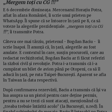
„
Mergem toți cu CG !!!”
E 6 decembrie dimineața. Mercenarul Horațiu Potra,
aflat în afara României, îi scrie unui prieten pe
WhatsApp. Îi spune că se întoarce în țară pe 8, ca să
voteze la alegerile prezidențiale. „
mergem toți cu CG
!!!”
, îi transmite Potra.
Câteva ore mai târziu, prietenul - Bogdan Baciu - îi
scrie înapoi. Îl anunță că, în țară, alegerile au fost
anulate. E contextul în care, susțin procurorii, care au
redactat rechizitoriul, Bogdan Baciu ar fi făcut referiri
la război civil și revoluție. Potra i-a transmis că i-a
cumpărat un bilet de avion până pe Otopeni, ca să îl
aducă în țară, pe ruta Taipei-București. Aparent se afla
în Taiwan la data respectivă.
După confirmarea rezervării, Baciu a transmis că își va
lua asupra sa un pistol pentru care deține permis,
pentru a nu se trezi că sunt atacați, menționând că
„treaba trebuie întărită acolo” (la București, n.red). În
finalul schimbului de mesaje, Baciu îl întreabă pe Potra