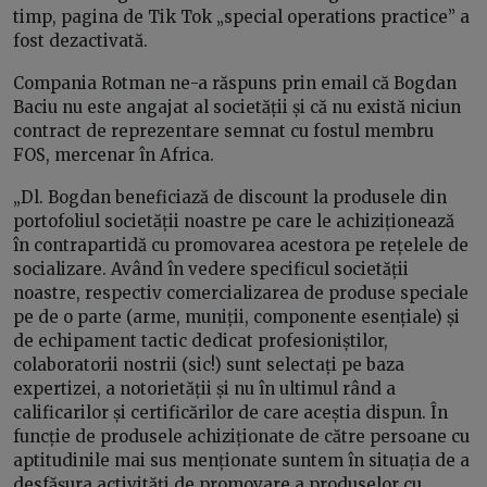
timp, pagina de Tik Tok „special operations practice” a
fost dezactivată.
Compania Rotman ne-a răspuns prin email că Bogdan
Baciu nu este angajat al societății și că nu există niciun
contract de reprezentare semnat cu fostul membru
FOS, mercenar în Africa.
„Dl. Bogdan beneficiază de discount la produsele din
portofoliul societății noastre pe care le achiziționează
în contrapartidă cu promovarea acestora pe rețelele de
socializare. Având în vedere specificul societății
noastre, respectiv comercializarea de produse speciale
pe de o parte (arme, muniții, componente esențiale) și
de echipament tactic dedicat profesioniștilor,
colaboratorii nostrii (sic!) sunt selectați pe baza
expertizei, a notorietății și nu în ultimul rând a
calificarilor și certificărilor de care aceștia dispun. În
funcție de produsele achiziționate de către persoane cu
aptitudinile mai sus menționate suntem în situația de a
desfășura activități de promovare a produselor cu