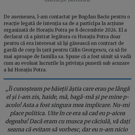
De asemenea, l-am contactat pe Bogdan Baciu pentru o
reacție legată de intenția sa de a participa la acțiune
organizată de Horațiu Potra pe 8 decembrie 2024. El a
declarat că a păstrat legătura cu Horațiu Potra doar
pentru că era interesat să își găsească un contract de
gardă de corp în țară pentru Călin Georgescu, ca să fie
mai aproape de familia sa. Spune că a fost uimit să vadă
cum au evoluat lucrurile în privința punerii sub acuzare
a lui Horațiu Potra.
„Îi cunoșteam pe băieții ăștia care erau pe lângă
el și i-am zis, haide, mă, bagă-mă și pe mine p-
acolo! Asta a fost singura mea implicare. Nu-mi
place politica. Uite în ce era să cad eu p-aicea
degeaba! Dacă eram cu musca pe căciulă, vă dați
seama că evitam să vorbesc, dar eu n-am nicio