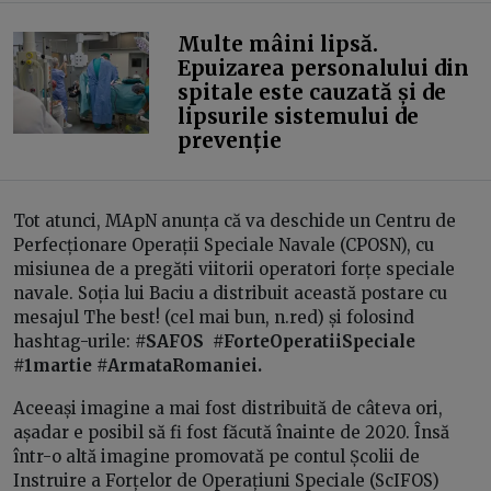
Multe mâini lipsă.
Epuizarea personalului din
spitale este cauzată și de
lipsurile sistemului de
prevenție
Tot atunci, MApN anunța că va deschide un Centru de
Perfecționare Operații Speciale Navale (CPOSN), cu
misiunea de a pregăti viitorii operatori forțe speciale
navale. Soția lui Baciu a distribuit această postare cu
mesajul The best! (cel mai bun, n.red) și folosind
hashtag-urile:
#SAFOS #ForteOperatiiSpeciale
#1martie #ArmataRomaniei.
Aceeași imagine a mai fost distribuită de câteva ori,
așadar e posibil să fi fost făcută înainte de 2020. Însă
într-o altă imagine promovată pe contul Școlii de
Instruire a Forțelor de Operațiuni Speciale (ScIFOS)