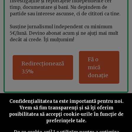
Investigațiile și reportajele independente cer
timp, documentare și bani. Nu depindem de
partide sau interese ascunse, ci de cititori ca tine.
Susține jurnalismul independent cu minimum
5€/lună. Devino abonat acum și ne ajuți mai mult
decât ai crede. Îți mulțumim!
Fă o
Redirecționează
mică
3.5%
donație
Confidenţialitatea ta este importantă pentru noi.
Share this
Vrem să fim transparenţi și să îţi oferim
posibilitatea să accepţi cookie-urile în funcţie de
preferinţele tale.