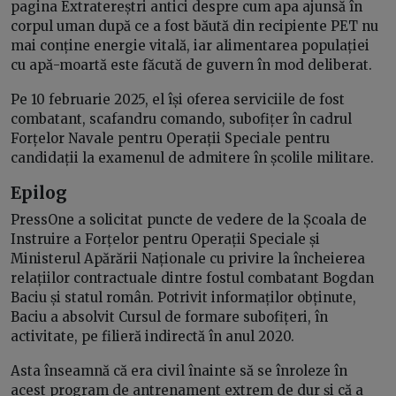
pagina Extratereștri antici despre cum apa ajunsă în
corpul uman după ce a fost băută din recipiente PET nu
mai conține energie vitală, iar alimentarea populației
cu apă-moartă este făcută de guvern în mod deliberat.
Pe 10 februarie 2025, el își oferea serviciile de fost
combatant, scafandru comando, subofițer în cadrul
Forțelor Navale pentru Operații Speciale pentru
candidații la examenul de admitere în școlile militare.
Epilog
PressOne a solicitat puncte de vedere de la Școala de
Instruire a Forțelor pentru Operații Speciale și
Ministerul Apărării Naționale cu privire la încheierea
relațiilor contractuale dintre fostul combatant Bogdan
Baciu și statul român. Potrivit informaților obținute,
Baciu a absolvit Cursul de formare subofițeri, în
activitate, pe filieră indirectă în anul 2020.
Asta înseamnă că era civil înainte să se înroleze în
acest program de antrenament extrem de dur și că a