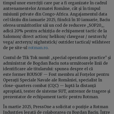
timpul unor exerciții care par a fi organizate în cadrul
antrenamentelor Armatei Române, cât și în timpul
misiunii private din Congo-Africa. Angajamentul data
cel târziu din ianuarie 2025, fiindcă în 10 ianuarie, Baciu
oferea urmăritorilor săi un cod de reducere „SOP20„,
adică 20% pentru achiziția de echipament tactic de la
Salomon/ direct action/ helikon/ clawgear / nextorch/
vega/ arcteryx/ nighststick/ outrider tactical/ wildsteer
de pe site-ul
rotman.ro
.
Contul de Tik Tok numit „special operations practice” și
administrat de Bogdan Baciu nota următoarele linii de
identificare ale titularului: spunea despre el că
este former ROUSOF — Fost membru al Forțelor pentru
Operații Speciale Navale ale României, specialist în
close-quarters combat (CQC) — luptă la distanță
apropiată, tester de sisteme SUT, antrenor de tragere și
prezentator de echipament tactic pentru Rotman.
În martie 2025, PressOne a solicitat o poziție a Rotman
Industries legată de colaborarea cu Bogdan Baciu. Între