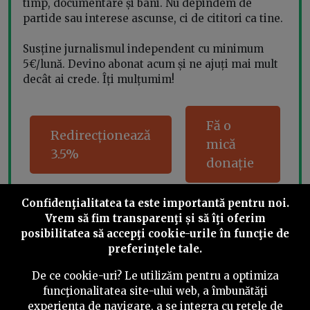
timp, documentare și bani. Nu depindem de
partide sau interese ascunse, ci de cititori ca tine.
Susține jurnalismul independent cu minimum
5€/lună. Devino abonat acum și ne ajuți mai mult
decât ai crede. Îți mulțumim!
Fă o
Redirecționează
mică
3.5%
donație
Confidenţialitatea ta este importantă pentru noi.
Vrem să fim transparenţi și să îţi oferim
Share this
posibilitatea să accepţi cookie-urile în funcţie de
preferinţele tale.
De ce cookie-uri? Le utilizăm pentru a optimiza
funcţionalitatea site-ului web, a îmbunătăţi
experienţa de navigare, a se integra cu reţele de