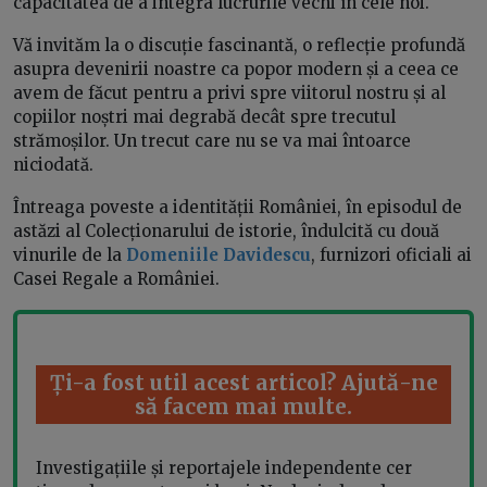
capacitatea de a integra lucrurile vechi în cele noi.
Vă invităm la o discuție fascinantă, o reflecție profundă
asupra devenirii noastre ca popor modern și a ceea ce
avem de făcut pentru a privi spre viitorul nostru și al
copiilor noștri mai degrabă decât spre trecutul
strămoșilor. Un trecut care nu se va mai întoarce
niciodată.
Întreaga poveste a identității României, în episodul de
astăzi al Colecționarului de istorie, îndulcită cu două
vinurile de la
Domeniile Davidescu
, furnizori oficiali ai
Casei Regale a României.
Ți-a fost util acest articol? Ajută-ne
să facem mai multe.
Investigațiile și reportajele independente cer