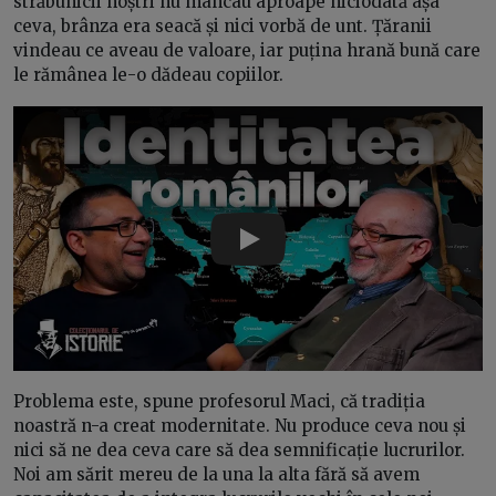
străbunicii noștri nu mâncau aproape niciodată așa
ceva, brânza era seacă și nici vorbă de unt. Țăranii
vindeau ce aveau de valoare, iar puțina hrană bună care
le rămânea le-o dădeau copiilor.
Play
Problema este, spune profesorul Maci, că tradiția
noastră n-a creat modernitate. Nu produce ceva nou și
nici să ne dea ceva care să dea semnificație lucrurilor.
Noi am sărit mereu de la una la alta fără să avem