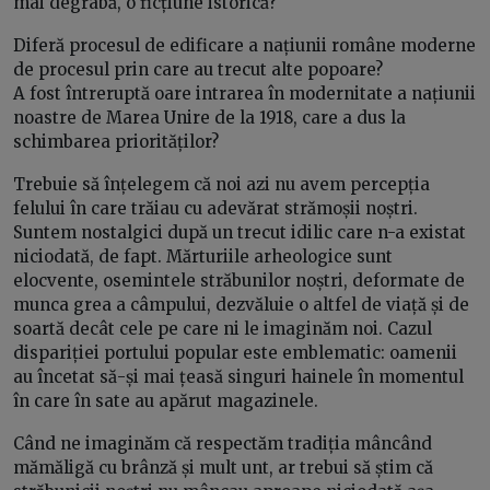
mai degrabă, o ficțiune istorică?
Diferă procesul de edificare a națiunii române moderne
de procesul prin care au trecut alte popoare?
A fost întreruptă oare intrarea în modernitate a națiunii
noastre de Marea Unire de la 1918, care a dus la
schimbarea priorităților?
Trebuie să înțelegem că noi azi nu avem percepția
felului în care trăiau cu adevărat strămoșii noștri.
Suntem nostalgici după un trecut idilic care n-a existat
niciodată, de fapt. Mărturiile arheologice sunt
elocvente, osemintele străbunilor noștri, deformate de
munca grea a câmpului, dezvăluie o altfel de viață și de
soartă decât cele pe care ni le imaginăm noi. Cazul
dispariției portului popular este emblematic: oamenii
au încetat să-și mai țeasă singuri hainele în momentul
în care în sate au apărut magazinele.
Când ne imaginăm că respectăm tradiția mâncând
mămăligă cu brânză și mult unt, ar trebui să știm că