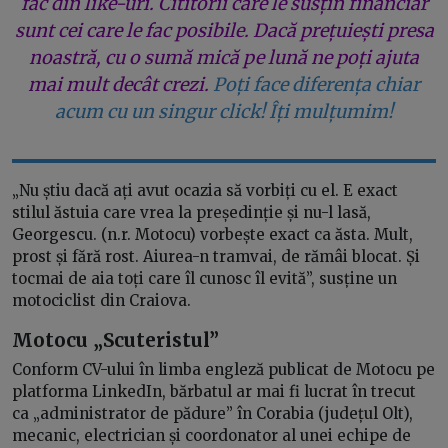
fac din like-uri. Cititorii care le susțin financiar
sunt cei care le fac posibile. Dacă prețuiești presa
noastră, cu o sumă mică pe lună ne poți ajuta
mai mult decât crezi.
Poți face diferența chiar
acum cu un singur click! Îți mulțumim!
„Nu știu dacă ați avut ocazia să vorbiți cu el. E exact
stilul ăstuia care vrea la președinție și nu-l lasă,
Georgescu. (n.r. Motocu) vorbește exact ca ăsta. Mult,
prost și fără rost. Aiurea-n tramvai, de rămâi blocat. Și
tocmai de aia toți care îl cunosc îl evită”, susține un
motociclist din Craiova.
Motocu „Scuteristul”
Conform CV-ului în limba engleză publicat de Motocu pe
platforma LinkedIn, bărbatul ar mai fi lucrat în trecut
ca „administrator de pădure” în Corabia (județul Olt),
mecanic, electrician și coordonator al unei echipe de