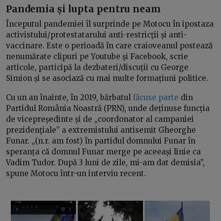
Pandemia și lupta pentru neam
Începutul pandemiei îl surprinde pe Motocu în ipostaza
activistului/protestatarului anti-restricții și anti-
vaccinare. Este o perioadă în care craioveanul postează
nenumărate clipuri pe Youtube și Facebook, scrie
articole, participă la dezbateri/discuții cu George
Simion și se asociază cu mai multe formațiuni politice.
Cu un an înainte, în 2019, bărbatul
făcuse parte
din
Partidul România Noastră (PRN), unde deținuse funcția
de vicepreședinte și de „coordonator al campaniei
prezidenţiale” a extremistului antisemit Gheorghe
Funar. „(n.r. am fost) în partidul domnului Funar în
speranța că domnul Funar merge pe aceeași linie ca
Vadim Tudor. După 3 luni de zile, mi-am dat demisia”,
spune Motocu într-un interviu recent.