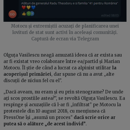
Motocu și extremiștii acuzați de planificarea unei
lovituri de stat sunt activi în aceleași comunități.
Captură de ecran via Telegram
Olguța Vasilescu neagă amuzată ideea că ar exista sau
ar fi existat vreo colaborare între ea/partid și Marian
Motocu. Îl știe de când a lucrat ca alpinist utilitar
la
acoperișul primăriei
, dar spune că nu a avut „alte
discuții de niciun fel cu el”.
„Dacă aveam, nu eram și eu prin stenograme? De unde
ați scos prostiile astea?”, se revoltă Olguța Vasilescu. Ea
respinge și acuzațiile că l-ar fi „infiltrat” pe Motocu la
protestele din 10 august 2018, cu mențiunea că
PressOne își „asumă un proces”
dacă scrie orice ar
putea să o alăture „de acest individ”
.