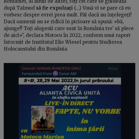
României, al lumii de altfel, toți cei care se ghidează
după Talmud
să fie expulzați
(...) Vouă vi se pare că eu
vorbesc despre evrei prea mult. Păi dacă nu ȋnțelegeți!
Dacă oamenii nu se ridică ȋn picioare să spună: «bă,
ajunge!! Toți alogenii care sunt ȋn România tre’ să plece
de aici»”, declara Motocu în 2022, conform unui raport
întocmit de Institutul Elie Wiesel pentru Studierea
Holocaustului din România.