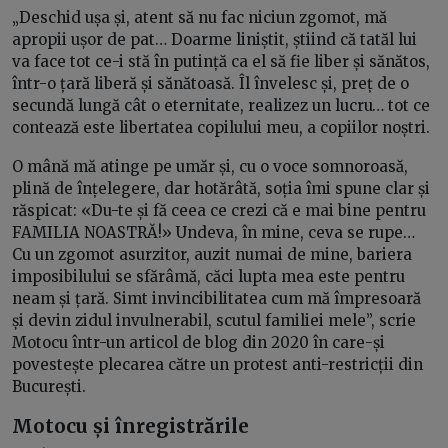
„Deschid ușa și, atent să nu fac niciun zgomot, mă
apropii ușor de pat… Doarme liniștit, știind că tatăl lui
va face tot ce-i stă în putință ca el să fie liber și sănătos,
într-o țară liberă și sănătoasă. Îl învelesc și, preț de o
secundă lungă cât o eternitate, realizez un lucru… tot ce
contează este libertatea copilului meu, a copiilor noștri.
O mână mă atinge pe umăr și, cu o voce somnoroasă,
plină de înțelegere, dar hotărâtă, soția îmi spune clar și
răspicat: «Du-te și fă ceea ce crezi că e mai bine pentru
FAMILIA NOASTRĂ!» Undeva, în mine, ceva se rupe…
Cu un zgomot asurzitor, auzit numai de mine, bariera
imposibilului se sfărâmă, căci lupta mea este pentru
neam și țară. Simt invincibilitatea cum mă împresoară
și devin zidul invulnerabil, scutul familiei mele”, scrie
Motocu într-un articol de blog din 2020 în care-și
povestește plecarea către un protest anti-restricții din
București.
Motocu și înregistrările