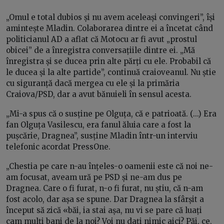
„Omul e total dubios și nu avem aceleași convingeri”, își
amintește Mladin. Colaborarea dintre ei a încetat când
politicianul AD a aflat că Motocu ar fi avut „prostul
obicei” de a înregistra conversațiile dintre ei. „Mă
înregistra și se ducea prin alte părți cu ele. Probabil că
le ducea și la alte partide”, continuă craioveanul. Nu știe
cu siguranță dacă mergea cu ele și la primăria
Craiova/PSD, dar a avut bănuieli în sensul acesta.
„Mi-a spus că o susține pe Olguța, că e patrioată. (...) Era
fan Olguța Vasilescu, era fanul ăluia care a fost la
pușcărie, Dragnea”, susține Mladin într-un interviu
telefonic acordat PressOne.
„Chestia pe care n-au înțeles-o oamenii este că noi ne-
am focusat, aveam ură pe PSD și ne-am dus pe
Dragnea. Care o fi furat, n-o fi furat, nu știu, că n-am
fost acolo, dar așa se spune. Dar Dragnea la sfârșit a
început să zică «băi, ia stai așa, nu vi se pare că luați
cam mulți bani de la noi? Voi nu dați nimic aici? Păi, ce,