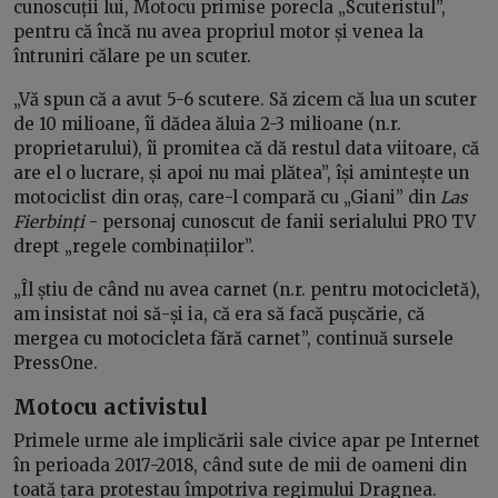
cunoscuții lui, Motocu primise porecla „Scuteristul”,
pentru că încă nu avea propriul motor și venea la
întruniri călare pe un scuter.
„Vă spun că a avut 5-6 scutere. Să zicem că lua un scuter
de 10 milioane, îi dădea ăluia 2-3 milioane (n.r.
proprietarului), îi promitea că dă restul data viitoare, că
are el o lucrare, și apoi nu mai plătea”, își amintește un
motociclist din oraș, care-l compară cu „Giani” din
Las
Fierbinți
- personaj cunoscut de fanii serialului PRO TV
drept „regele combinațiilor”.
„Îl știu de când nu avea carnet (n.r. pentru motocicletă),
am insistat noi să-și ia, că era să facă pușcărie, că
mergea cu motocicleta fără carnet”, continuă sursele
PressOne.
Motocu activistul
Primele urme ale implicării sale civice apar pe Internet
în perioada 2017-2018, când sute de mii de oameni din
toată țara protestau împotriva regimului Dragnea.