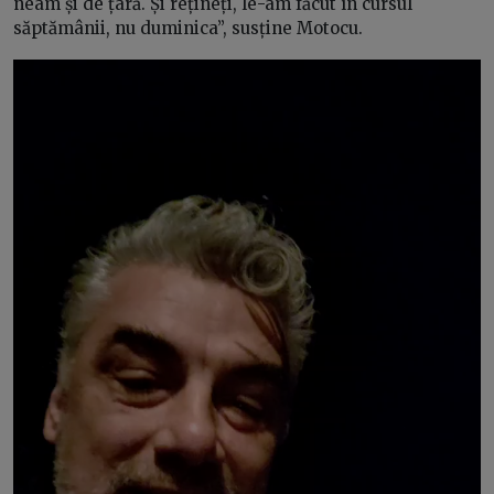
neam și de țară. Și rețineți, le-am făcut în cursul
săptămânii, nu duminica”, susține Motocu.