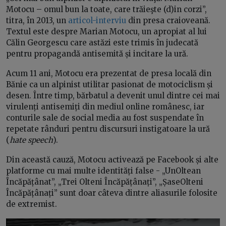
Motocu – omul bun la toate, care trăieşte (d)in corzi”,
titra, în 2013, un
articol-interviu
din presa craioveană.
Textul este despre Marian Motocu, un apropiat al lui
Călin Georgescu care astăzi este trimis în judecată
pentru propagandă antisemită și incitare la ură.
Acum 11 ani, Motocu era prezentat de presa locală din
Bănie ca un alpinist utilitar pasionat de motociclism și
desen. Între timp, bărbatul a devenit unul dintre cei mai
virulenți antisemiți din mediul online românesc, iar
conturile sale de social media au fost suspendate în
repetate rânduri pentru discursuri instigatoare la ură
(
hate speech
).
Din această cauză, Motocu activează pe Facebook și alte
platforme cu mai multe identități false - „UnOltean
Încăpățânat”, „Trei Olteni Încăpățânați”, „ȘaseOlteni
Încăpățânați” sunt doar câteva dintre aliasurile folosite
de extremist.