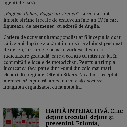
agenți de pază.
„English, Italian, Bulgarian, French”
- acestea sunt
limbile străine trecute de craiovean într-un CV în care
figurează, de asemenea, cu adresă de Anglia.
Cariera de activist ultranaționalist ar fi început la doar
câțiva ani după ce a apărut în presă ca alpinist pasionat
de desen, iar sursele noastre vorbesc despre o
radicalizare graduală, care a coincis cu intrarea lui în
comunitățile locale de motocicliști. Pentru un timp a
încercat să facă parte dintr-unul din cele mai mari
cluburi din regiune, Oltenia Bikers. Nu a fost acceptat -
membrii săi spun că lumea nu voia să asocieze
imaginea organizației cu numele lui.
HARTĂ INTERACTIVĂ. Cine
deține trecutul, deține și
prezentul. Polonia,