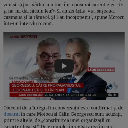
veniși să joci sârba la mine, îmi consumi curent electric
și nu-mi dai niciun leu?» Și au zis ăștia: «ia, șușeaua,
cazmaua și la râme»!. Și l-au încoțopenit”, spune Motocu
într-un interviu recent.
Play
Obiceiul de a înregistra conversații este confirmat și de
dosarul
în care Motocu și Călin Georgescu sunt acuzați,
printre altele, de „constituirea unei organizații cu
caracter fascist”. De exemplu, înregistrarea în care