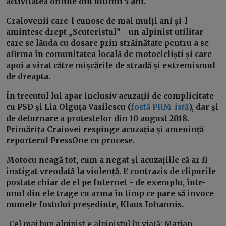
activitatea online din ultimii 5 ani.
Craiovenii care-l cunosc de mai mulți ani și-l
amintesc drept „Scuteristul” - un alpinist utilitar
care se lăuda cu dosare prin străinătate pentru a se
afirma în comunitatea locală de motocicliști și care
apoi a virat către mișcările de stradă și extremismul
de dreapta.
În trecutul lui apar inclusiv acuzații de complicitate
cu PSD și Lia Olguța Vasilescu (
fostă PRM-istă
), dar și
de deturnare a protestelor din 10 august 2018.
Primărița Craiovei respinge acuzația și amenință
reporterul PressOne cu procese.
Motocu neagă tot, cum a negat și acuzațiile că ar fi
instigat vreodată la violență. E contrazis de clipurile
postate chiar de el pe Internet - de exemplu, într-
unul din ele trage cu arma în timp ce pare să invoce
numele fostului președinte, Klaus Iohannis.
„Cel mai bun alpinist e alpinistul în viaţă: Marian