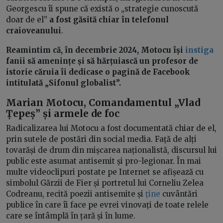
Georgescu îi spune că există o „strategie cunoscută
doar de el”
a fost găsită chiar în telefonul
craioveanului
.
Reamintim că, în decembrie 2024, Motocu își
instiga
fanii să amenințe și să hărțuiască un profesor de
istorie căruia îi dedicase o pagină de Facebook
intitulată „Sifonul globalist”.
Marian Motocu, Comandamentul „Vlad
Țepeș” și armele de foc
Radicalizarea lui Motocu a fost documentată chiar de el,
prin sutele de postări din social media. Față de alți
tovarăși de drum din mișcarea naționalistă, discursul lui
public este asumat antisemit și pro-legionar. În mai
multe videoclipuri postate pe Internet se afișează cu
simbolul Gărzii de Fier și portretul lui Corneliu Zelea
Codreanu, recită poezii antisemite și
ține
cuvântări
publice în care îi face pe evrei vinovați de toate relele
care se întâmplă în țară și în lume.