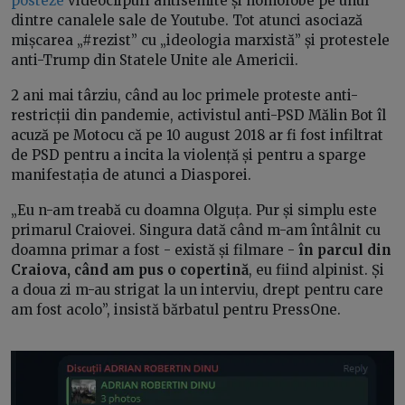
posteze
videoclipuri antisemite și homofobe pe unul
dintre canalele sale de Youtube. Tot atunci asociază
mișcarea „#rezist” cu „ideologia marxistă” și protestele
anti-Trump din Statele Unite ale Americii.
2 ani mai târziu, când au loc primele proteste anti-
restricții din pandemie, activistul anti-PSD Mălin Bot îl
acuză pe Motocu că pe 10 august 2018 ar fi fost infiltrat
de PSD pentru a incita la violență și pentru a sparge
manifestația de atunci a Diasporei.
„Eu n-am treabă cu doamna Olguța. Pur și simplu este
primarul Craiovei. Singura dată când m-am întâlnit cu
doamna primar a fost - există și filmare -
în parcul din
Craiova, când am pus o copertină
, eu fiind alpinist. Și
a doua zi m-au strigat la un interviu, drept pentru care
am fost acolo”, insistă bărbatul pentru PressOne.