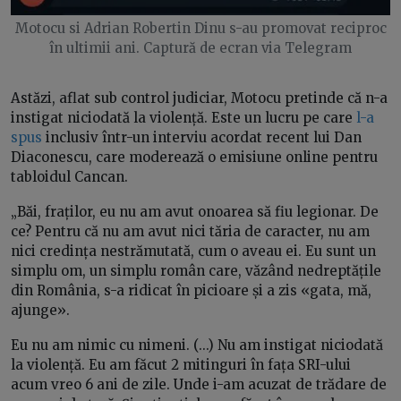
Motocu si Adrian Robertin Dinu s-au promovat reciproc
în ultimii ani. Captură de ecran via Telegram
Astăzi, aflat sub control judiciar, Motocu pretinde că n-a
instigat niciodată la violență. Este un lucru pe care
l-a
spus
inclusiv într-un interviu acordat recent lui Dan
Diaconescu, care moderează o emisiune online pentru
tabloidul Cancan.
„Băi, fraților, eu nu am avut onoarea să fiu legionar. De
ce? Pentru că nu am avut nici tăria de caracter, nu am
nici credința nestrămutată, cum o aveau ei. Eu sunt un
simplu om, un simplu român care, văzând nedreptățile
din România, s-a ridicat în picioare și a zis «gata, mă,
ajunge».
Eu nu am nimic cu nimeni. (...) Nu am instigat niciodată
la violență. Eu am făcut 2 mitinguri în fața SRI-ului
acum vreo 6 ani de zile. Unde i-am acuzat de trădare de