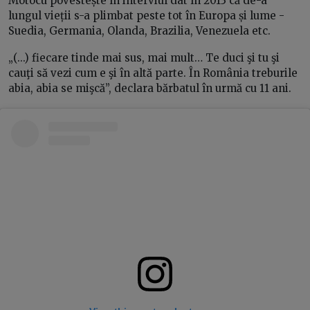
Motocu povestește în interviul dat în 2013 că de-a
lungul vieții s-a plimbat peste tot în Europa și lume -
Suedia, Germania, Olanda, Brazilia, Venezuela etc.
„(...) fiecare tinde mai sus, mai mult… Te duci şi tu şi
cauţi să vezi cum e şi în altă parte. În România treburile
abia, abia se mişcă”, declara bărbatul în urmă cu 11 ani.