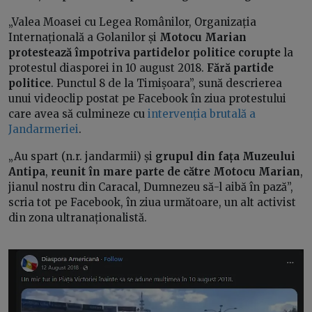
„Valea Moasei cu Legea Românilor, Organizația
Internațională a Golanilor și
Motocu Marian
protestează împotriva partidelor politice corupte
la
protestul diasporei in 10 august 2018.
Fără partide
politice
. Punctul 8 de la Timișoara”, sună descrierea
unui videoclip postat pe Facebook în ziua protestului
care avea să culmineze cu
intervenția brutală a
Jandarmeriei
.
„Au spart (n.r. jandarmii) și
grupul din fața Muzeului
Antipa
,
reunit în mare parte de către Motocu Marian
,
jianul nostru din Caracal, Dumnezeu să-l aibă în pază”,
scria tot pe Facebook, în ziua următoare, un alt activist
din zona ultranaționalistă.