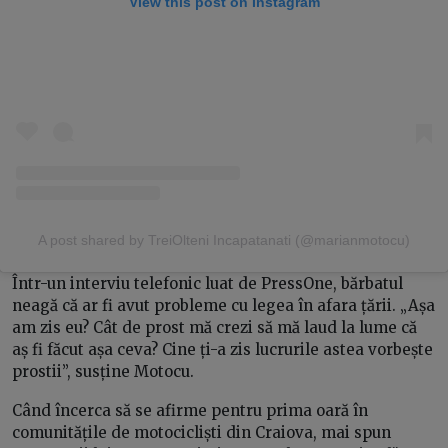
View this post on Instagram
A post shared by TreiOlteni Incapatanati (@marianmotocu)
Într-un interviu telefonic luat de PressOne, bărbatul
neagă că ar fi avut probleme cu legea în afara țării. „Așa
am zis eu? Cât de prost mă crezi să mă laud la lume că
aș fi făcut așa ceva? Cine ți-a zis lucrurile astea vorbește
prostii”, susține Motocu.
Când încerca să se afirme pentru prima oară în
comunitățile de motocicliști din Craiova, mai spun