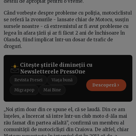
destul de apropiat pentru o vreme.
Când vorbește despre probleme cu poliția, motociclistul
se referă la zvonurile - lansate chiar de Motocu, susțin
sursele noastre - că extremistul ar fi avut probleme cu
legea în afara țării și ar fi făcut 2 ani de închisoare în
Olanda, fiind implicat într-un dosar de trafic de
droguri.
Citește știrile dimineții cu
Newsletterele PressOne
Revista Presei
Viața bună
Descoperă
Migrapop
Mai Bine
„Noi știm doar din ce spune el, că se laudă. Din ce am
înțeles, a încercat să intre într-un club moto d-ăla mai
rău famat din partea ailaltă”, confirmă un membru al
comunității de motocicliști din Craiova. De altfel, chiar