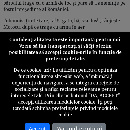
bărbatul trage cu o armă de foc și pare să-l amenințe pe
fostul președinte al României.
„’ohannis, țin-te tare, ia! Și gata, bă, s-a dus!”, rânjește
Motocu, după ce trage cu arma în aer.
De altfel, în contextul declarațiilor antisemite și
Confidenţialitatea ta este importantă pentru noi.
instigărilor la violență apare și asocierea cu personaje
Vrem să fim transparenţi și să îţi oferim
precum generalul Radu Theodoru și Adrian Robertin
posibilitatea să accepţi cookie-urile în funcţie de
Dinu - capii grupării care plănuia o lovitură de stat cu
preferinţele tale.
ajutor rusesc, conform procurorilor DIICOT.
De ce cookie-uri? Le utilizăm pentru a optimiza
funcţionalitatea site-ului web, a îmbunătăţi
experienţa de navigare, a se integra cu reţele de
socializare şi a afişa reclame relevante pentru
interesele tale. Prin clic pe butonul "DA, ACCEPT"
accepţi utilizarea modulelor cookie. Îţi poţi
totodată schimba preferinţele privind modulele
cookie.
Accept
Mai multe optiuni