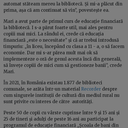
automat stăteam mereu la bibliotecă. Și mi-a plăcut din
prima, așa că am continuat să vin”, povestește ea.
Mari a avut parte de primul curs de educație financiară
la bibliotecă. I s-a părut foarte util, mai ales pentru
copiii mai mici. La rândul ei, crede că educația
financiară „este o necesitate” și că ar trebui introdusă
timpuriu: „în liceu, începând cu clasa a 11 - a, o să facem
economie. Dar mi s-ar părea mult mai ok să
implementeze o oră de genul acesta încă din generală,
să învețe copiii de mici cum să gestioneze banii”, crede
Mari.
În 2021, în România existau 1.877 de biblioteci
comunale, se arăta într-un material
Recorder
despre
cum singurele instituții de cultură din mediul rural nu
sunt privite cu interes de către autorități.
Peste 50 de copii cu vârste cuprinse între 9 și 15 ani și
25 de tineri și adulți de peste 16 ani au participat la
programul de educație financiară „Școala de bani din