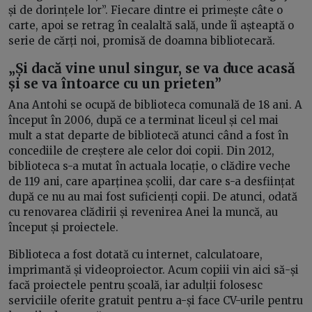
și de dorințele lor”. Fiecare dintre ei primește câte o
carte, apoi se retrag în cealaltă sală, unde îi așteaptă o
serie de cărți noi, promisă de doamna bibliotecară.
„Și dacă vine unul singur, se va duce acasă
și se va întoarce cu un prieten”
Ana Antohi se ocupă de biblioteca comunală de 18 ani. A
început în 2006, după ce a terminat liceul și cel mai
mult a stat departe de bibliotecă atunci când a fost în
concediile de creștere ale celor doi copii. Din 2012,
biblioteca s-a mutat în actuala locație, o clădire veche
de 119 ani, care aparținea școlii, dar care s-a desființat
după ce nu au mai fost suficienți copii. De atunci, odată
cu renovarea clădirii și revenirea Anei la muncă, au
început și proiectele.
Biblioteca a fost dotată cu internet, calculatoare,
imprimantă și videoproiector. Acum copiii vin aici să-și
facă proiectele pentru școală, iar adulții folosesc
serviciile oferite gratuit pentru a-și face CV-urile pentru