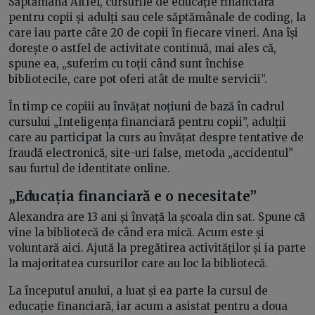
Săptămâna Altfel, cursurile de educație financiară
pentru copii și adulți sau cele săptămânale de coding, la
care iau parte câte 20 de copii în fiecare vineri. Ana își
dorește o astfel de activitate continuă, mai ales că,
spune ea, „suferim cu toții când sunt închise
bibliotecile, care pot oferi atât de multe servicii”.
În timp ce copiii au învățat noțiuni de bază în cadrul
cursului „Inteligența financiară pentru copii”, adulții
care au participat la curs au învățat despre tentative de
fraudă electronică, site-uri false, metoda „accidentul”
sau furtul de identitate online.
„Educația financiară e o necesitate”
Alexandra are 13 ani și învață la școala din sat. Spune că
vine la bibliotecă de când era mică. Acum este și
voluntară aici. Ajută la pregătirea activităților și ia parte
la majoritatea cursurilor care au loc la bibliotecă.
La începutul anului, a luat și ea parte la cursul de
educație financiară, iar acum a asistat pentru a doua