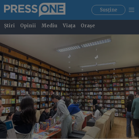
Susține
Știri
Opinii
Mediu
Viața
Orașe