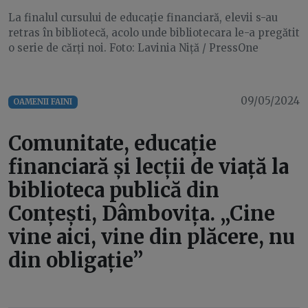
La finalul cursului de educație financiară, elevii s-au
retras în bibliotecă, acolo unde bibliotecara le-a pregătit
o serie de cărți noi. Foto: Lavinia Niță / PressOne
09/05/2024
OAMENII FAINI
Comunitate, educație
financiară și lecții de viață la
biblioteca publică din
Conțești, Dâmbovița. „Cine
vine aici, vine din plăcere, nu
din obligație”