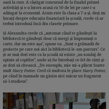
oară la curs. A câștigat concursul de la finalul primei
activități și s-a întors acasă cu 50 de lei pe care i-a
adăugat la economii. Acum este în clasa a 7-a și, deși nu
învață despre educația financiară la școală, crede că ar
trebui introdusă încă din clasele primare.
Și Alexandra crede că „automat când te gândești la
bibliotecă te gândești doar că mergi și împrumuți o
carte, dar nu este așa”, spune ea. „Sunt o grămadă de
proiecte pe care noi aici la bibliotecă le-am parcurs”. Ce
și-ar mai dori este ca la școală să existe „un sondaj de
opinie al copiilor”, unde să fie întrebați ce fel de cărți și-
ar dori să citească. „De exemplu, mie mi-a plăcut foarte
mult
Harry Potter
. Cred că multora le place
Harry Potter
,
pe când în manuale nu găsim nici măcar un fragment
să-l studiem”.