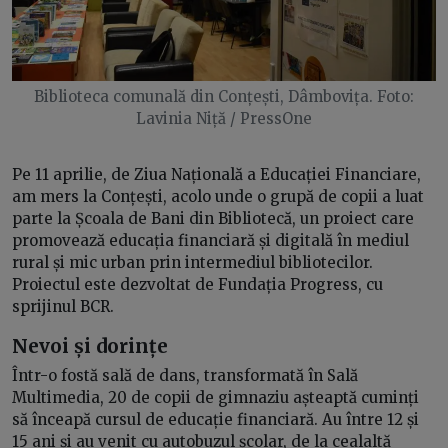
Biblioteca comunală din Conțești, Dâmbovița. Foto:
Lavinia Niță / PressOne
Pe 11 aprilie, de Ziua Națională a Educației Financiare,
am mers la Conțești, acolo unde o grupă de copii a luat
parte la Școala de Bani din Bibliotecă, un proiect care
promovează educația financiară și digitală în mediul
rural și mic urban prin intermediul bibliotecilor.
Proiectul este dezvoltat de Fundația Progress, cu
sprijinul BCR.
Nevoi și dorințe
Într-o fostă sală de dans, transformată în Sală
Multimedia, 20 de copii de gimnaziu așteaptă cuminți
să înceapă cursul de educație financiară. Au între 12 și
15 ani și au venit cu autobuzul școlar, de la cealaltă