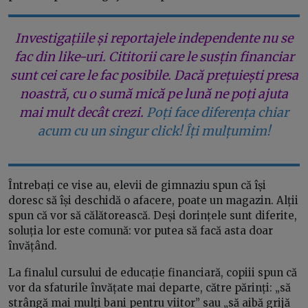
Investigațiile și reportajele independente nu se
fac din like-uri. Cititorii care le susțin financiar
sunt cei care le fac posibile. Dacă prețuiești presa
noastră, cu o sumă mică pe lună ne poți ajuta
mai mult decât crezi.
Poți face diferența chiar
acum cu un singur click! Îți mulțumim!
Întrebați ce vise au, elevii de gimnaziu spun că își
doresc să își deschidă o afacere, poate un magazin. Alții
spun că vor să călătorească. Deși dorințele sunt diferite,
soluția lor este comună: vor putea să facă asta doar
învățând.
La finalul cursului de educație financiară, copiii spun că
vor da sfaturile învățate mai departe, către părinți: „să
strângă mai mulți bani pentru viitor” sau „să aibă grijă