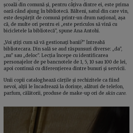
școală din comună și, pentru câțiva dintre ei, este prima
oară când ajung în bibliotecă. Bălteni, satul din care vin,
este despărțit de comună printr-un drum național, așa
că, de multe ori pentru ei „este periculos să vină cu
bicicletele la bibliotecă”, spune Ana Antohi.
„Voi știți cum să vă gestionați banii?” întreabă
bibliotecara. Din sală se aud răspunsuri diverse: „da”,
„nu” sau „deloc”. Lecția începe cu identificarea
personajelor de pe bancnotele de 1, 5, 10 sau 100 de lei,
apoi continuă cu diferențierea dintre bunuri și servicii.
Unii copii cataloghează cărțile și rechizitele ca fiind
nevoi, alții le încadrează la dorințe, alături de telefon,
parfum, călătorii, produse de make-up ori de
skin care
.