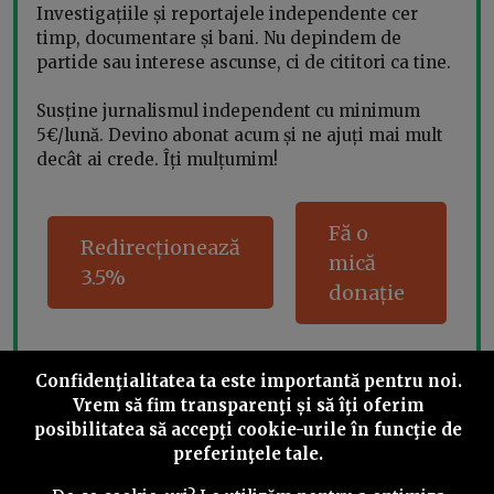
Investigațiile și reportajele independente cer
timp, documentare și bani. Nu depindem de
partide sau interese ascunse, ci de cititori ca tine.
Susține jurnalismul independent cu minimum
5€/lună. Devino abonat acum și ne ajuți mai mult
decât ai crede. Îți mulțumim!
Fă o
Redirecționează
mică
3.5%
donație
Confidenţialitatea ta este importantă pentru noi.
Share this
Vrem să fim transparenţi și să îţi oferim
posibilitatea să accepţi cookie-urile în funcţie de
preferinţele tale.