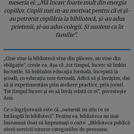
meseria ei: „Mă încarc foarte mult din energia
copiilor. Copiii mei m-au motivat pentru că ei și-
au petrecut copilăria la bibliotecă, și-au adus
prietenii, și-au adus colegii. Și suntem ca în
familie”.
„Cine vine la bibliotecă vine din plăcere, nu vine din
obligație”, crede ea. Așa că „tot timpul, încerc să îmbin
lucrurile. Să îmbinăm educația formală, începută la
școală, cu educația non-formală. Adică să și învățăm, dar
să și experimentăm prin ateliere practice, prin jocuri.
Tot timpul încerc și eu să învăț odată cu ei”, povestește
Ana.
Ce o îngrijorează este că „oamenii nu știu ce se
întâmplă în biblioteci”. Pentru ea, biblioteca nu mai
înseamnă doar să împrumuți o carte. „Biblioteca publică
oferă servicii tuturor categoriilor de persoane,