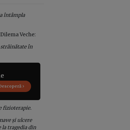
 va întâmpla
 Dilema Veche:
străinătate în
ne
Descoperă
 fizioterapie.
nave și ulcere
 la tragedia din