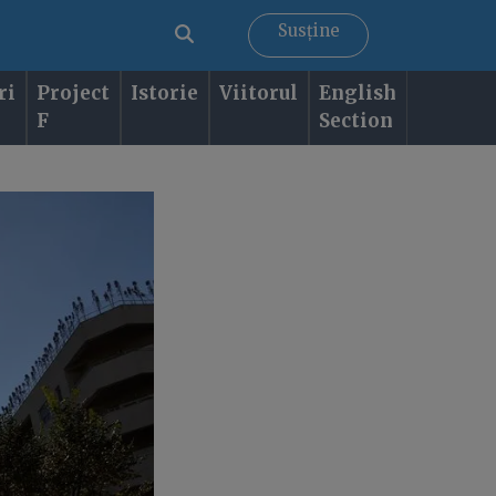
Susține
ri
Project
Istorie
Viitorul
English
F
Section