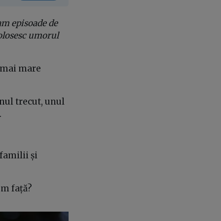
am episoade de
folosesc umorul
ea mai mare
ul trecut, unul
.
familii și
em față?