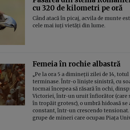
cu 320 de kilometri pe oră
Când atacă în picaj, acvila de munte es
cele mai iuți vietăți din lume.
Femeia în rochie albastră
„Pe la ora 5 a dimineții zilei de 14, totul
terminase. Într-o liniște sinistră, cu so
tocmai începea să răsară în ochi, dinsp
Victoriei, într-un uruit înfiorător (car
în tropăit grotesc), o umbră hidoasă se
constant, într-un crescendo tensionat.
grupe de mineri care ocupau Piața Unive