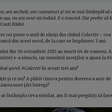
r, am sechele, am coșmaruri și mi se mai întâmplă să 
m așa, nu am avut niciodată. E o traumă. Dar prefer să 
 Costi Rădoi.
tre cei peste o sută de răniți din clubul Colectiv − c
scă din acest secol, de la care se împlinesc 3 ani.
ului din 30 octombrie 2015 au murit 64 de oameni. An
uitori s-a sinucis, iar numărul morţilor a ajuns la 65
bat şocul
#Colectiv
în acești trei ani?
t și ce nu? A plătit cineva pentru durerea a sute de 
area unei ţări întregi?
-ar întâmpla ceva similar, am fi mai pregătiți să fac