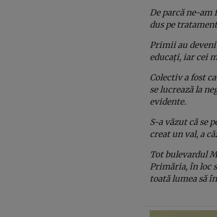
De parcă ne-am f
dus pe tratament
Primii au devenit
educați, iar cei 
Colectiv a fost c
se lucrează la neg
evidente.
S-a văzut că se p
creat un val, a că
Tot bulevardul M
Primăria, în loc 
toată lumea să în