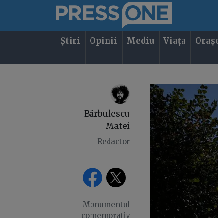
Știri
Opinii
Mediu
Viața
Oraș
Bărbulescu
Matei
Redactor
Monumentul
comemorativ