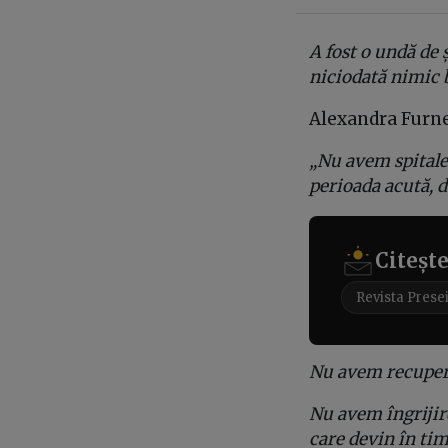
A fost o undă de ș
niciodată nimic b
Alexandra Furnea
„Nu avem spitale 
perioada acută, d
Citeșt
Revista Prese
Nu avem recuperar
Nu avem îngrijire
care devin în tim