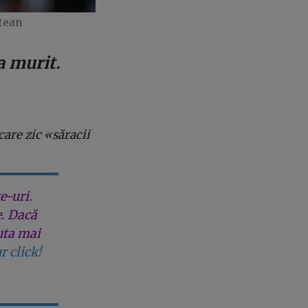
ntean
a murit.
care zic «săracii
e-uri.
e. Dacă
uta mai
r click!