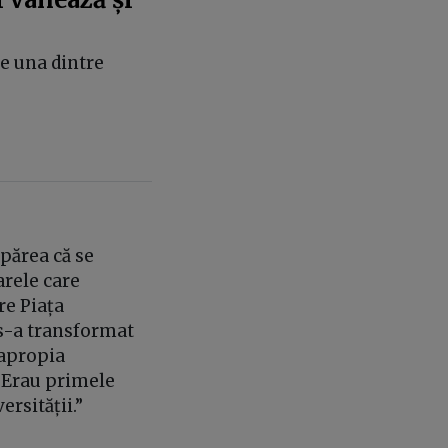
te una dintre
 părea că se
arele care
re Piața
e s-a transformat
 apropia
 Erau primele
rsității.”