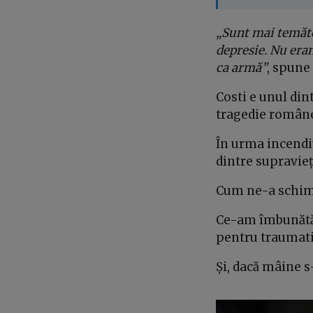
„Sunt mai temăto
depresie. Nu era
ca armă”
, spune
Costi e unul din
tragedie românea
În urma incendi
dintre supravieț
Cum ne-a schim
Ce-am îmbunătăți
pentru traumatiz
Și, dacă mâine s