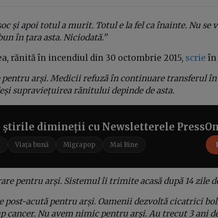
oc și apoi totul a murit. Totul e la fel ca înainte. Nu se
un în țara asta. Niciodată.”
, rănită în incendiul din 30 octombrie 2015,
scrie
în
pentru arși. Medicii refuză în continuare transferul în 
eși supraviețuirea rănitului depinde de asta.
e știrile dimineții cu Newsletterele PressO
i
Viața bună
Migrapop
Mai Bine
e pentru arși. Sistemul îi trimite acasă după 14 zile de
 post-acută pentru arși. Oamenii dezvoltă cicatrici bol
p cancer. Nu avem nimic pentru arși. Au trecut 3 ani de