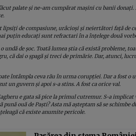
ăcut palate și ne-am cumpărat mașini cu banii donați. 
e.
 lipsiți de compasiune, urâcioși și neiertători față de c
mai puțin educați sunt refractari în a înțelege două vorb
a o undă de șoc. Toată lumea știa că există probleme, toa
ru, că dai o șpagă și treci de primărie. Dar, atunci, lucr
oate întâmpla ceva rău în urma corupției. Dar a fost o u
zut un guvern și apoi s-a stins. A fost ca orice val.
agheru e gata să pice la primul cutremur. S-a implicat 
să pună ouă de Paști? Asta mă așteptam să se schimbe du
țeleagă că existe anumite pericole.
Pasărea din stema României