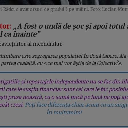
i Rădoi a avut arsuri de gradul 3 pe mâini. Foto: Lucian Mu
tor:
„A fost o undă de șoc și apoi totul 
l ca înainte”
raviețuitor al incendiului:
imbare este segregarea populației în două tabere: ăia 
 partea cealaltă, cu «ce mai vor ăștia de la Colectiv?».
tigațiile și reportajele independente nu se fac din lik
rii care le susțin financiar sunt cei care le fac posibil
ești presa noastră, cu o sumă mică pe lună ne poți aj
cât crezi.
Poți face diferența chiar acum cu un singu
Îți mulțumim!