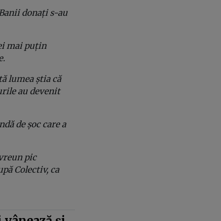
Banii donați s-au
ei mai puțin
e.
tă lumea știa că
urile au devenit
ndă de șoc care a
vreun pic
pă Colectiv, ca
 vânează și