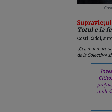
Cost
Supraviețui
Totul e la fe
Costi Rădoi, sup
„Cea mai mare sch
de la Colectiv» și
Inves
Citito
prețui
mult de