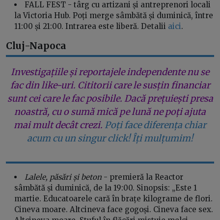
FALL FEST - târg cu artizani și antreprenori locali
la Victoria Hub. Poți merge sâmbătă și duminică, între
11:00 și 21:00. Intrarea este liberă. Detalii
aici
.
Cluj-Napoca
Investigațiile și reportajele independente nu se
fac din like-uri. Cititorii care le susțin financiar
sunt cei care le fac posibile. Dacă prețuiești presa
noastră, cu o sumă mică pe lună ne poți ajuta
mai mult decât crezi.
Poți face diferența chiar
acum cu un singur click! Îți mulțumim!
Lalele, păsări și beton
- premieră la Reactor
sâmbătă și duminică, de la 19:00. Sinopsis: „Este 1
martie. Educatoarele cară în brațe kilograme de flori.
Cineva moare. Altcineva face gogoși. Cineva face sex.