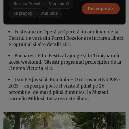
Revista Presei
Viața bună
Descoperă
Migrapop
Mai Bine
Festivalul de Operă și Operetă, în aer liber, de la
Teatrul de vară din Parcul Rozelor are intrarea liberă.
Programul și alte detalii
aici
.
Bucharest Film Festival ajunge și la Timișoara în
acest weekend. Găsești programul proiecțiilor de la
Cinema Victoria
aici
.
Dan Perjovschi. România – O retrospectivă 1985-
2025 – expoziția poate fi vizitată până pe 26
octombrie, de marți până duminică, la Muzeul
Corneliu Miklosi. Intrarea este liberă.