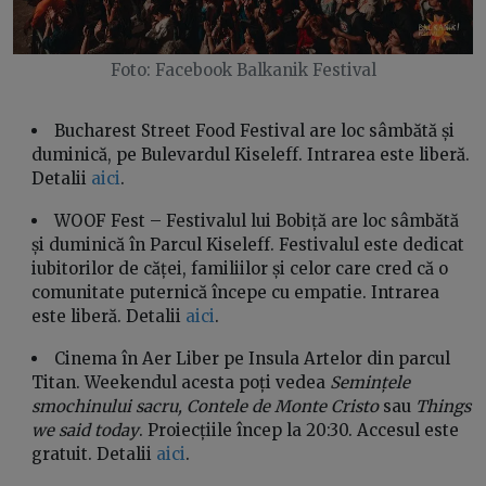
Foto: Facebook Balkanik Festival
Bucharest Street Food Festival are loc sâmbătă și
duminică, pe Bulevardul Kiseleff. Intrarea este liberă.
Detalii
aici
.
WOOF Fest – Festivalul lui Bobiță are loc sâmbătă
și duminică în Parcul Kiseleff. Festivalul este dedicat
iubitorilor de căței, familiilor și celor care cred că o
comunitate puternică începe cu empatie. Intrarea
este liberă. Detalii
aici
.
Cinema în Aer Liber pe Insula Artelor din parcul
Titan. Weekendul acesta poți vedea
Semințele
smochinului sacru,
Contele de Monte Cristo
sau
Things
we said today
. Proiecțiile încep la 20:30. Accesul este
gratuit. Detalii
aici
.