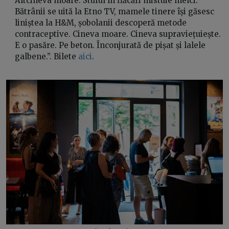
Altcineva moare. Stuful în flăcări mistuie melci.
Bătrânii se uită la Etno TV, mamele tinere își găsesc
liniștea la H&M, șobolanii descoperă metode
contraceptive. Cineva moare. Cineva supraviețuiește.
E o pasăre. Pe beton. Înconjurată de pișat și lalele
galbene.”. Bilete
aici
.