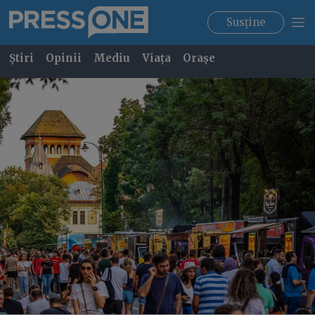
Susține
Știri
Opinii
Mediu
Viața
Orașe