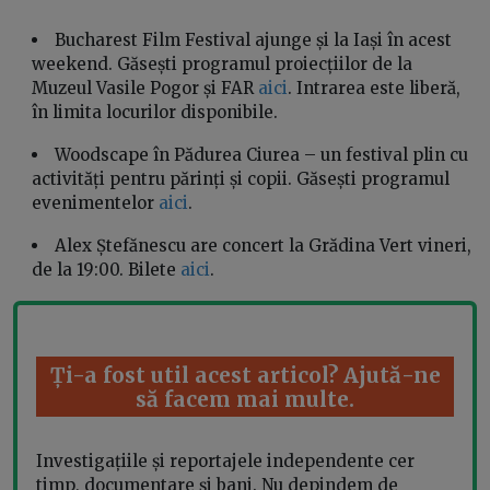
Bucharest Film Festival ajunge și la Iași în acest
weekend. Găsești programul proiecțiilor de la
Muzeul Vasile Pogor și FAR
aici
. Intrarea este liberă,
în limita locurilor disponibile.
Woodscape în Pădurea Ciurea – un festival plin cu
activități pentru părinți și copii. Găsești programul
evenimentelor
aici
.
Alex Ștefănescu are concert la Grădina Vert vineri,
de la 19:00. Bilete
aici
.
Ți-a fost util acest articol? Ajută-ne
să facem mai multe.
Investigațiile și reportajele independente cer
timp, documentare și bani. Nu depindem de