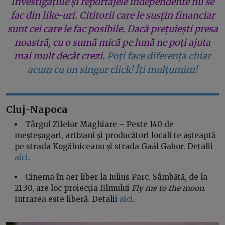
Investigațiile și reportajele independente nu se
fac din like-uri. Cititorii care le susțin financiar
sunt cei care le fac posibile. Dacă prețuiești presa
noastră, cu o sumă mică pe lună ne poți ajuta
mai mult decât crezi.
Poți face diferența chiar
acum cu un singur click! Îți mulțumim!
Cluj-Napoca
Târgul Zilelor Maghiare – Peste 140 de
meșteșugari, artizani și producători locali te așteaptă
pe strada Kogălniceanu și strada Gaál Gabor. Detalii
aici
.
Cinema în aer liber la Iulius Parc. Sâmbătă, de la
21:30, are loc proiecția filmului
Fly me to the moon
.
Intrarea este liberă. Detalii
aici
.