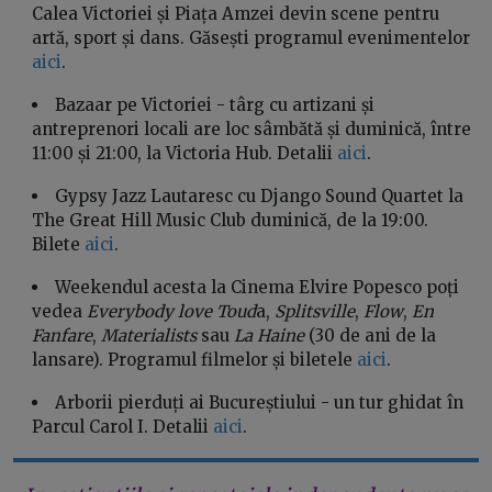
Calea Victoriei și Piața Amzei devin scene pentru
artă, sport și dans. Găsești programul evenimentelor
aici
.
Bazaar pe Victoriei - târg cu artizani și
antreprenori locali are loc sâmbătă și duminică, între
11:00 și 21:00, la Victoria Hub. Detalii
aici
.
Gypsy Jazz Lautaresc cu Django Sound Quartet la
The Great Hill Music Club duminică, de la 19:00.
Bilete
aici
.
Weekendul acesta la Cinema Elvire Popesco poți
vedea
Everybody love Toud
a,
Splitsville
,
Flow
,
En
Fanfare
,
Materialists
sau
La Haine
(30 de ani de la
lansare). Programul filmelor și biletele
aici
.
Arborii pierduți ai Bucureștiului - un tur ghidat în
Parcul Carol I. Detalii
aici
.