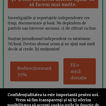
să facem mai multe.
Investigațiile și reportajele independente cer
timp, documentare și bani. Nu depindem de
partide sau interese ascunse, ci de cititori ca tine.
Susține jurnalismul independent cu minimum
5€/lună. Devino abonat acum și ne ajuți mai mult
decât ai crede. Îți mulțumim!
Fă o
Redirecționează
mică
3.5%
donație
Confidenţialitatea ta este importantă pentru noi.
Vrem să fim transparenţi și să îţi oferim
Share this
posibilitatea să accepţi cookie-urile în funcţie de