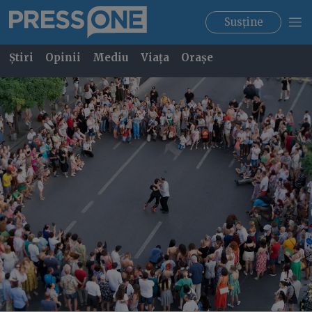
Susține
Știri
Opinii
Mediu
Viața
Orașe