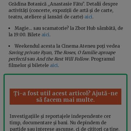
Grădina Botanică ,,Anastasie Fătu”. Detalii despre
activități (concerte, expoziții de artă și de carte,
teatru, ateliere și lansări de carte)
aici
.
Magie... sau scamatorie? la Zbor Hub sâmbătă, de
la 19:00. Bilete
aici
.
Weekendul acesta la Cinema Ateneu poți vedea
Saving private Ryan
,
The Roses
,
O familie aproape
perfectă
sau
And the Rest Will Follow
. Programul
filmelor și biletele
aici
.
Ți-a fost util acest articol? Ajută-ne
să facem mai multe.
Investigațiile și reportajele independente cer
timp, documentare și bani. Nu depindem de
partide sau interese ascunse, ci de cititori ca tine.