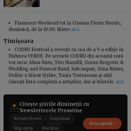
Flamenco Weekend tot la Cinema Florin Piersic,
duminică, de la 19:00. Bilete
aici
.
Timișoara
CODRU Festival a revenit cu cea de a V-a ediție în
Pădurea VERDE. Pe scenele CODRU din această vară
vor urca: Akua Naru, Trio Mandili, Goran Bregovic &
Wedding and Funeral Band, Subcarpați, Irina Rimes,
Deliric x Silent Strike, Tania Turtureanu și alții.
Găsești lista completă a artiștilor, dar și biletele,
aici
.
Citește știrile dimineții cu
Newsletterele PressOne
Revista Presei
Viața bună
Descoperă
Migrapop
Mai Bine