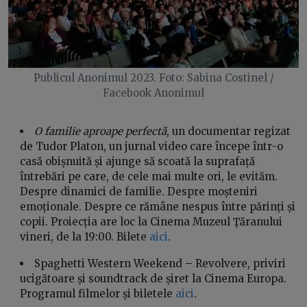
Publicul Anonimul 2023. Foto: Sabina Costinel /
Facebook Anonimul
O familie aproape perfectă
, un documentar regizat
de Tudor Platon, un jurnal video care începe într-o
casă obișnuită și ajunge să scoată la suprafață
întrebări pe care, de cele mai multe ori, le evităm.
Despre dinamici de familie. Despre moșteniri
emoționale. Despre ce rămâne nespus între părinți și
copii. Proiecția are loc la Cinema Muzeul Țăranului
vineri, de la 19:00. Bilete
aici
.
Spaghetti Western Weekend – Revolvere, priviri
ucigătoare și soundtrack de șiret la Cinema Europa.
Programul filmelor și biletele
aici
.