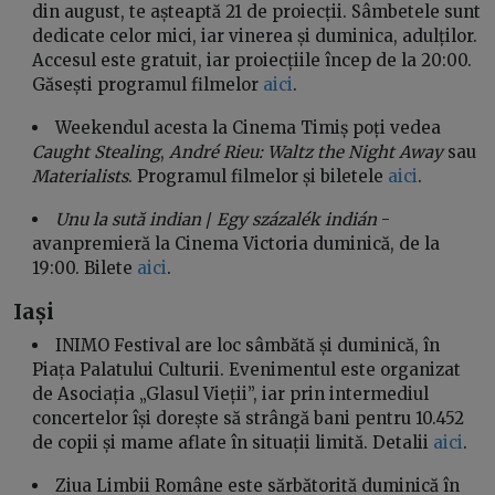
din august, te așteaptă 21 de proiecții. Sâmbetele sunt
dedicate celor mici, iar vinerea și duminica, adulților.
Accesul este gratuit, iar proiecțiile încep de la 20:00.
Găsești programul filmelor
aici
.
Weekendul acesta la Cinema Timiș poți vedea
Caught Stealing
,
André Rieu: Waltz the Night Away
sau
Materialists
. Programul filmelor și biletele
aici
.
Unu la sută indian
/
Egy százalék indián
-
avanpremieră la Cinema Victoria duminică, de la
19:00. Bilete
aici
.
Iași
INIMO Festival are loc sâmbătă și duminică, în
Piața Palatului Culturii. Evenimentul este organizat
de Asociația „Glasul Vieții”, iar prin intermediul
concertelor își dorește să strângă bani pentru 10.452
de copii și mame aflate în situații limită. Detalii
aici
.
Ziua Limbii Române este sărbătorită duminică în