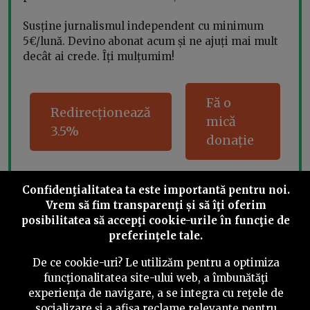
Susține jurnalismul independent cu minimum
5€/lună. Devino abonat acum și ne ajuți mai mult
decât ai crede. Îți mulțumim!
Fă o
Redirecționează
mică
3.5%
donație
Confidenţialitatea ta este importantă pentru noi.
Vrem să fim transparenţi și să îţi oferim
Share this
posibilitatea să accepţi cookie-urile în funcţie de
preferinţele tale.
De ce cookie-uri? Le utilizăm pentru a optimiza
funcţionalitatea site-ului web, a îmbunătăţi
experienţa de navigare, a se integra cu reţele de
©
2026
PressOne.ro
socializare şi a afişa reclame relevante pentru