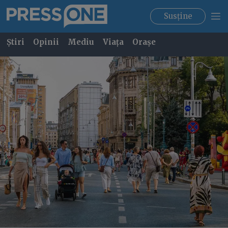
Susține
Știri
Opinii
Mediu
Viața
Orașe