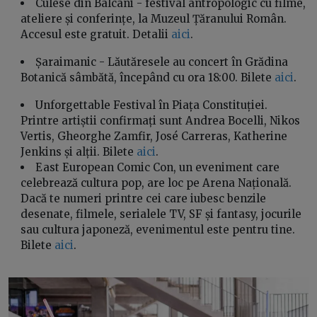
Culese din Balcani - festival antropologic cu filme,
ateliere și conferințe, la Muzeul Țăranului Român.
Accesul este gratuit. Detalii
aici
.
Șaraimanic - Lăutăresele au concert în Grădina
Botanică sâmbătă, începând cu ora 18:00. Bilete
aici
.
Unforgettable Festival în Piața Constituției.
Printre artiștii confirmați sunt Andrea Bocelli, Nikos
Vertis, Gheorghe Zamfir, José Carreras, Katherine
Jenkins și alții. Bilete
aici
.
East European Comic Con, un eveniment care
celebrează cultura pop, are loc pe Arena Națională.
Dacă te numeri printre cei care iubesc benzile
desenate, filmele, serialele TV, SF și fantasy, jocurile
sau cultura japoneză, evenimentul este pentru tine.
Bilete
aici
.