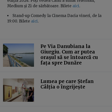
ediția 2024. Poți vedea Când a sunat telefonul,
Medium și Zi de sărbătoare. Bilete
aici
.
Stand-up Comedy la Cinema Dacia vineri, de la
19:00. Bilete
aici
.
Pe Via Danubiana la
Giurgiu. Cum ar putea
orașul să se întoarcă cu
fața spre Dunăre
Lumea pe care Ștefan
Câlția o îngrijește