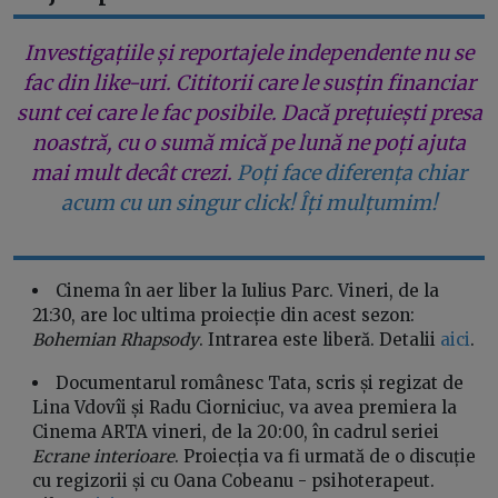
Investigațiile și reportajele independente nu se
fac din like-uri. Cititorii care le susțin financiar
sunt cei care le fac posibile. Dacă prețuiești presa
noastră, cu o sumă mică pe lună ne poți ajuta
mai mult decât crezi.
Poți face diferența chiar
acum cu un singur click! Îți mulțumim!
Cinema în aer liber la Iulius Parc. Vineri, de la
21:30, are loc ultima proiecție din acest sezon:
Bohemian Rhapsody
. Intrarea este liberă. Detalii
aici
.
Documentarul românesc Tata, scris și regizat de
Lina Vdovîi și Radu Ciorniciuc, va avea premiera la
Cinema ARTA vineri, de la 20:00, în cadrul seriei
Ecrane interioare
. Proiecția va fi urmată de o discuție
cu regizorii și cu Oana Cobeanu - psihoterapeut.