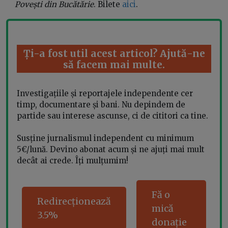
Povești din Bucătărie
. Bilete
aici
.
Ți-a fost util acest articol? Ajută-ne
să facem mai multe.
Investigațiile și reportajele independente cer
timp, documentare și bani. Nu depindem de
partide sau interese ascunse, ci de cititori ca tine.
Susține jurnalismul independent cu minimum
5€/lună. Devino abonat acum și ne ajuți mai mult
decât ai crede. Îți mulțumim!
Fă o
Redirecționează
mică
3.5%
donație