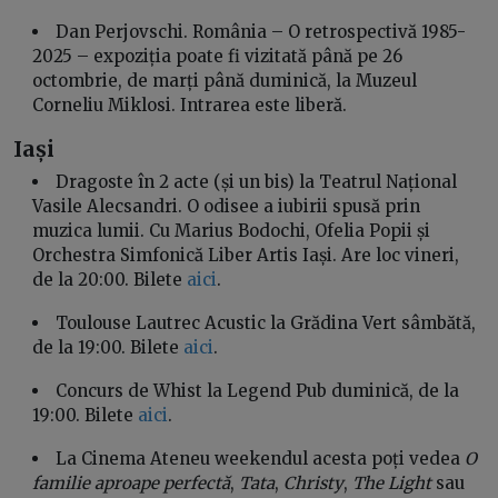
Dan Perjovschi. România – O retrospectivă 1985-
2025 – expoziția poate fi vizitată până pe 26
octombrie, de marți până duminică, la Muzeul
Corneliu Miklosi. Intrarea este liberă.
Iași
Dragoste în 2 acte (și un bis) la Teatrul Național
Vasile Alecsandri. O odisee a iubirii spusă prin
muzica lumii. Cu Marius Bodochi, Ofelia Popii și
Orchestra Simfonică Liber Artis Iași. Are loc vineri,
de la 20:00. Bilete
aici
.
Toulouse Lautrec Acustic la Grădina Vert sâmbătă,
de la 19:00. Bilete
aici
.
Concurs de Whist la Legend Pub duminică, de la
19:00. Bilete
aici
.
La Cinema Ateneu weekendul acesta poți vedea
O
familie aproape perfectă
,
Tata
,
Christy
,
The Light
sau