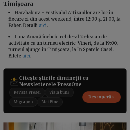
Timișoara
Harababura - Festivalul Artizanilor are loc în
fiecare zi din acest weekend, între 12:00 și 21:00, la
Faber. Detalii
aici
.
Luna Amară încheie cel de-al 25-lea an de
activitate cu un turneu electric. Vineri, de la 19:00,
turneul ajunge în Timișoara, la În Spatele Casei.
Bilete
aici
.
Citește știrile dimineții cu
Newsletterele PressOne
Revista Presei
Viața bună
Descoperă
Migrapop
Mai Bine