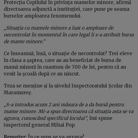
Protecția Copilului în privința mamelor minore, afirmă
directoarea adjunctă a instituției, care pune pe seama
burselor amploarea fenomenului.
„Situația cu mamele minore a luat o amploare de
necontrolat în momentul în care legal li s-a atribuit bursa
de mame minore.”
Ce înseamnă, însă, o situație de necontrolat? Trei eleve
în clasa a șaptea, care au au beneficiat de bursa de
mamă minoră în cuantum de 700 de lei, pentru că au
venit la școală după ce au născut.
Teza se menține și la nivelul Inspectoratului Școlar din
Maramureș:
„S-a introdus acum 2 ani măsura de a da bursă pentru
mame minore. Mi-a spus directoarea că situația asta se va
agrava, cunoscând specificul locului”
, îmi spune
inspectorul general Mihai Pop.
Reporter:
În ce sens se va agrava?