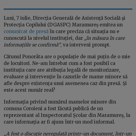
Luni, 7 iulie, Direcția Generală de Asistență Socială și
Protecția Copilului (DGASPC) Maramureș emitea un
comunicat de presă
în care preciza că situația nu e
cunoscută la nivelul instituției, dar
„în măsura în care
informațiile se confirmă”
, va interveni prompt.
Cătunul Ponorâta are o populație de mai puțin de o mie
de locuitori. Ne-am întrebat cum a fost posibil ca
instituția care are atribuția legală de monitorizare,
evaluare și intervenție în cazurile de mame minore să
afle despre existența unui asemenea caz din presă. Și
este acest număr real?
Informația privind numărul mamelor minore din
comuna Coroieni a fost făcută publică de un
reprezentant al Inspectoratul Școlar din Maramureș, la
care informația ar fi ajuns într-un mod informal.
„A fost o discuție neregulată printr-un document, într-un