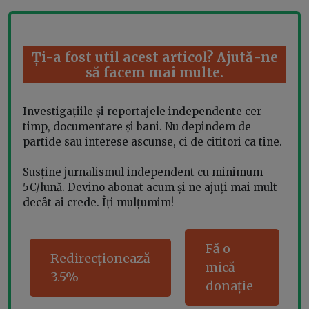
Ți-a fost util acest articol? Ajută-ne
să facem mai multe.
Investigațiile și reportajele independente cer
timp, documentare și bani. Nu depindem de
partide sau interese ascunse, ci de cititori ca tine.
Susține jurnalismul independent cu minimum
5€/lună. Devino abonat acum și ne ajuți mai mult
decât ai crede. Îți mulțumim!
Fă o
Redirecționează
mică
3.5%
donație