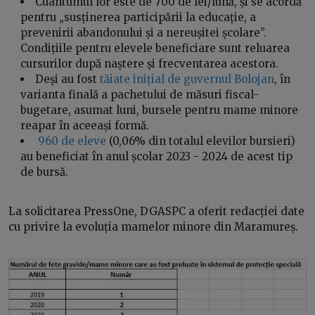
Cuantumul lor este de 700 de lei/lună, și se acordă
pentru „susținerea participării la educație, a
prevenirii abandonului și a nereușitei școlare”.
Condițiile pentru elevele beneficiare sunt reluarea
cursurilor după naștere și frecventarea acestora.
Deși au fost
tăiate inițial de guvernul Bolojan
, în
varianta finală a pachetului de măsuri fiscal-
bugetare, asumat luni, bursele pentru mame minore
reapar în aceeași formă.
960 de eleve
(0,06% din totalul elevilor bursieri)
au beneficiat în anul școlar 2023 - 2024 de acest tip
de bursă.
La solicitarea PressOne, DGASPC a oferit redacției date
cu privire la evoluția mamelor minore din Maramureș.