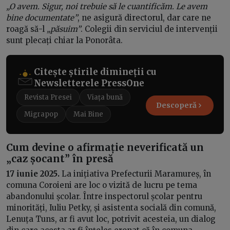
„O avem. Sigur, noi trebuie să le cuantificăm. Le avem
bine documentate”
, ne asigură directorul, dar care ne
roagă să-l
„păsuim”
. Colegii din serviciul de intervenții
sunt plecați chiar la Ponorâta.
Citește știrile dimineții cu
Newsletterele PressOne
Revista Presei
Viața bună
Descoperă
Migrapop
Mai Bine
Cum devine o afirmație neverificată un
„caz șocant” în presă
17 iunie 2025.
La inițiativa Prefecturii Maramureș, în
comuna Coroieni are loc o vizită de lucru pe tema
abandonului școlar. Între inspectorul școlar pentru
minorități, Iuliu Petky, și asistenta socială din comună,
Lenuța Tuns, ar fi avut loc, potrivit acesteia, un dialog