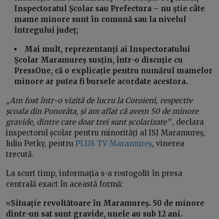
Inspectoratul Școlar sau Prefectura – nu știe câte
mame minore sunt în comună sau la nivelul
întregului județ;
Mai mult,
reprezentanți ai Inspectoratului
Școlar Maramureș susțin, într-o discuție cu
PressOne, că
o explicație pentru numărul mamelor
minore ar putea fi bursele acordate acestora.
„Am fost într-o vizită de lucru la Coroieni, respectiv
școala din Ponorâta, și am aflat că avem 50 de minore
gravide, dintre care doar trei sunt școlarizate”
, declara
inspectorul școlar pentru minorități al ISJ Maramureș,
Iuliu Petky, pentru
PLUS TV Maramureș
, vinerea
trecută.
La scurt timp, informația s-a rostogolit în presa
centrală exact în această formă:
«
Situație revoltătoare în Maramureș. 50 de minore
dintr-un sat sunt gravide, unele au sub 12 ani.