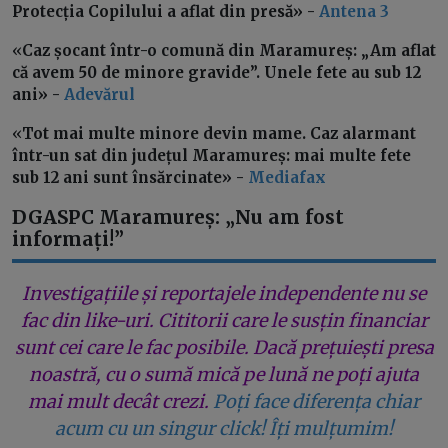
Protecția Copilului a aflat din presă» -
Antena 3
«
Caz șocant într-o comună din Maramureș: „Am aflat
că avem 50 de minore gravide”. Unele fete au sub 12
ani» -
Adevărul
«
Tot mai multe minore devin mame. Caz alarmant
într-un sat din județul Maramureș: mai multe fete
sub 12 ani sunt însărcinate» -
Mediafax
DGASPC Maramureș: „Nu am fost
informați!”
Investigațiile și reportajele independente nu se
fac din like-uri. Cititorii care le susțin financiar
sunt cei care le fac posibile. Dacă prețuiești presa
noastră, cu o sumă mică pe lună ne poți ajuta
mai mult decât crezi.
Poți face diferența chiar
acum cu un singur click! Îți mulțumim!