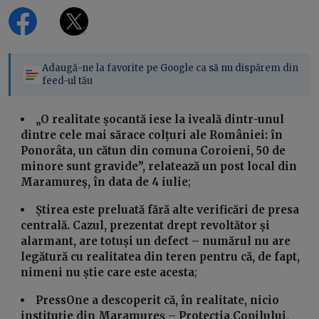
Adaugă-ne la favorite pe Google ca să nu dispărem din
feed-ul tău
„O realitate șocantă iese la iveală dintr-unul
dintre cele mai sărace colțuri ale României: în
Ponorâta, un cătun din comuna Coroieni, 50 de
minore sunt gravide”, relatează un post local din
Maramureș, în data de 4 iulie
;
Știrea este preluată fără alte verificări de presa
centrală. Cazul, prezentat drept revoltător și
alarmant, are totuși un defect – numărul nu are
legătură cu realitatea din teren pentru că, de fapt,
nimeni nu știe care este acesta
;
PressOne a descoperit că, în realitate, nicio
instituție din Maramureș – Protecția Copilului,