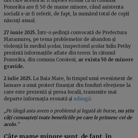
din care acesta ar fi înțeles eronat că în comuna
Ponorâta are fi 50 de mame minore, când asistenta
socială s-ar fi referit, de fapt, la numărul total de copii
născuți anual.
27 iunie 2025.
Într-o ședință convocată de Prefectura
Maramureș, pe tema problemelor de abandon și
violență în mediul școlar, inspectorul școlar Iuliu Petky
prezintă informațiile aflate din teren: în cătunul
Ponorâta, din comuna Coroieni,
ar exista 50 de minore
gravide.
2 iulie 2025.
La Baia Mare, în timpul unui eveniment de
lansare a unui proiect finanțat din fonduri elvețiene la
care este prezentă și presa locală, transmite mai
departe informația eronată și
adaugă
:
„Pe lângă asta avem o problemă și legată de burse,
nu știu
câți cunoașteți toate beneficiile pe care le primesc cei de
acolo.
”
Câte mame minore sunt, de fapt, în