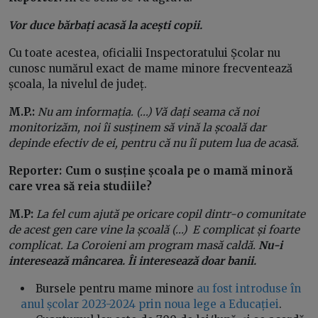
Vor duce bărbați acasă la acești copii.
Cu toate acestea, oficialii Inspectoratului Școlar nu
cunosc numărul exact de mame minore frecventează
școala, la nivelul de județ.
M.P.:
Nu am informația. (...) Vă dați seama că noi
monitorizăm, noi îi susținem să vină la școală dar
depinde efectiv de ei, pentru că nu îi putem lua de acasă.
Reporter: Cum o susține școala pe o mamă minoră
care vrea să reia studiile?
M.P:
La fel cum ajută pe oricare copil dintr-o comunitate
de acest gen care vine la școală (...) E complicat și foarte
complicat. La Coroieni am program masă caldă.
Nu-i
interesează mâncarea. Îi interesează doar banii.
Bursele pentru mame minore
au fost introduse în
anul școlar 2023-2024 prin noua lege a Educației
.