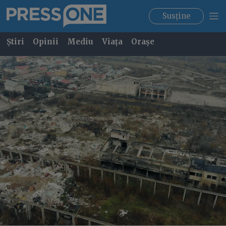
Susține
Știri
Opinii
Mediu
Viața
Orașe