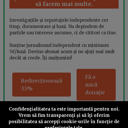
să facem mai multe.
Investigațiile și reportajele independente cer
timp, documentare și bani. Nu depindem de
partide sau interese ascunse, ci de cititori ca tine.
Susține jurnalismul independent cu minimum
5€/lună. Devino abonat acum și ne ajuți mai mult
decât ai crede. Îți mulțumim!
Fă o
Redirecționează
mică
3.5%
donație
Confidenţialitatea ta este importantă pentru noi.
Vrem să fim transparenţi și să îţi oferim
Share this
posibilitatea să accepţi cookie-urile în funcţie de
preferinţele tale.