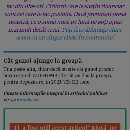
fac din like-uri. Cititorii care le susțin financiar
sunt cei care le fac posibile. Dacă prețuiești presa
noastră, cu o sumă mică pe lună ne poți ajuta
mai mult decât crezi.
Poți face diferența chiar
acum cu un singur click! Îți mulțumim!
Cât gunoi ajunge la groapă
Una peste alta, chiar dacă nu știe cât gunoi produc
bucureștenii, ADIGIDMB știe cât au dus la groapă,
pentru depozitare, în 2023: 725.112 tone.
Citeşte informaţiile integral în articolul publicat
de
spotmedia.ro
Ți-a fost util acest articol? Ajută-ne