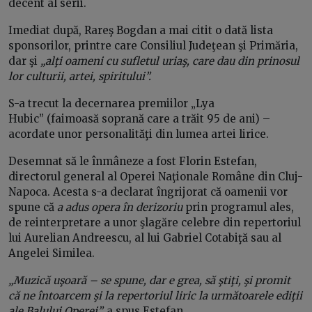
decent al serii.
Imediat după, Rareş Bogdan a mai citit o dată lista
sponsorilor, printre care Consiliul Judeţean şi Primăria,
dar şi
„alţi oameni cu sufletul uriaş, care dau din prinosul
lor culturii, artei, spiritului”.
S-a trecut la decernarea premiilor „Lya
Hubic” (faimoasă soprană care a trăit 95 de ani) –
acordate unor personalităţi din lumea artei lirice.
Desemnat să le înmâneze a fost Florin Estefan,
directorul general al Operei Naţionale Române din Cluj-
Napoca. Acesta s-a declarat îngrijorat că oamenii vor
spune că
a adus opera în derizoriu
prin programul ales,
de reinterpretare a unor şlagăre celebre din repertoriul
lui Aurelian Andreescu, al lui Gabriel Cotabiţă sau al
Angelei Similea.
„Muzică uşoară – se spune, dar e grea, să ştiţi, şi promit
că ne întoarcem şi la repertoriul liric la următoarele ediţii
ale Balului Operei”,
a spus Estefan.