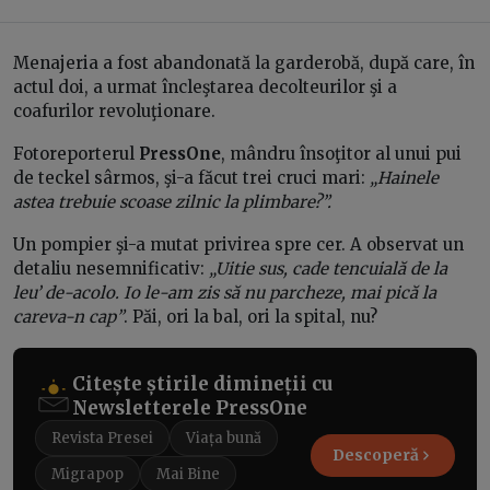
Menajeria a fost abandonată la garderobă, după care, în
actul doi, a urmat încleştarea decolteurilor şi a
coafurilor revoluţionare.
Fotoreporterul
PressOne
, mândru însoţitor al unui pui
de teckel sârmos, şi-a făcut trei cruci mari:
„Hainele
astea trebuie scoase zilnic la plimbare?”.
Un pompier şi-a mutat privirea spre cer. A observat un
detaliu nesemnificativ:
„Uitie sus, cade tencuială de la
leu’ de-acolo. Io le-am zis să nu parcheze, mai pică la
careva-n cap”
. Păi, ori la bal, ori la spital, nu?
Citește știrile dimineții cu
Newsletterele PressOne
Revista Presei
Viața bună
Descoperă
Migrapop
Mai Bine