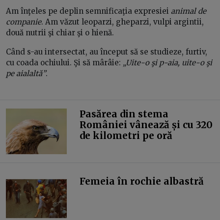
Am înţeles pe deplin semnificaţia expresiei
animal de
companie
. Am văzut leoparzi, gheparzi, vulpi argintii,
două nutrii şi chiar şi o hienă.
Când s-au intersectat, au început să se studieze, furtiv,
cu coada ochiului. Şi să mârâie:
„Uite-o şi p-aia, uite-o şi
pe aialaltă”
.
Pasărea din stema
României vânează și cu 320
de kilometri pe oră
Femeia în rochie albastră