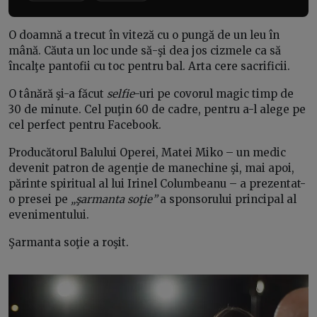
O doamnă a trecut în viteză cu o pungă de un leu în
mână. Căuta un loc unde să-şi dea jos cizmele ca să
încalţe pantofii cu toc pentru bal. Arta cere sacrificii.
O tânără şi-a făcut
selfie
-uri pe covorul magic timp de
30 de minute. Cel puţin 60 de cadre, pentru a-l alege pe
cel perfect pentru Facebook.
Producătorul Balului Operei, Matei Miko – un medic
devenit patron de agenţie de manechine şi, mai apoi,
părinte spiritual al lui Irinel Columbeanu – a prezentat-
o presei pe
„şarmanta soţie”
a sponsorului principal al
evenimentului.
Şarmanta soţie a roşit.