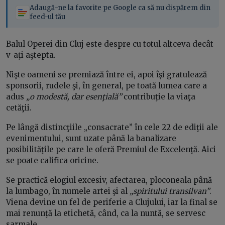
Adaugă-ne la favorite pe Google ca să nu dispărem din
feed-ul tău
Balul Operei din Cluj este despre cu totul altceva decât
v-aţi aştepta.
Nişte oameni se premiază între ei, apoi îşi gratulează
sponsorii, rudele şi, în general, pe toată lumea care a
adus
„o modestă, dar esenţială”
contribuţie la viaţa
cetăţii.
Pe lângă distincţiile „consacrate” în cele 22 de ediţii ale
evenimentului, sunt uzate până la banalizare
posibilităţile pe care le oferă Premiul de Excelenţă. Aici
se poate califica oricine.
Se practică elogiul excesiv, afectarea, ploconeala până
la lumbago, în numele artei şi al
„spiritului transilvan”
.
Viena devine un fel de periferie a Clujului, iar la final se
mai renunţă la etichetă, când, ca la nuntă, se servesc
sarmale.