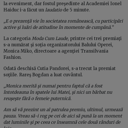
la eveniment, dar fostul preşedinte al Academiei Ionel
Haiduc i-a făcut un
laudatio
de 5 minute.
„E o prezenţă vie în societatea românească, cu participări
active şi luări de atitudine în momente de cumpănă.”
La categoria
Moda Cum Laude
, printre cei trei premiaţi
s-a numărat şi soţia organizatorului Balului Operei,
Monica Miko, directoare a agenţiei Transilvania
Fashion.
Odată deschisă Cutia Pandorei, s-a trecut la premiat
soţiile. Rareş Bogdan a luat cuvântul.
„Monica merită şi numai pentru faptul că a fost
întotdeauna în spatele lui Matei, şi nici un bărbat nu
reuşeşte fără o femeie puternică.
Am să vă prezint un al patrulea premiu, ultimul, urmează
pauza. Vreau să-i rog pe cei de aici să pună la un moment
dat luminile şi pe ceea ce înseamnă cele două rânduri de