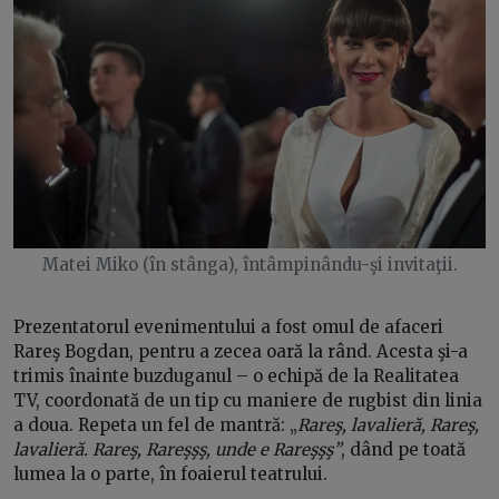
Matei Miko (în stânga), întâmpinându-şi invitaţii.
Prezentatorul evenimentului a fost omul de afaceri
Rareş Bogdan, pentru a zecea oară la rând. Acesta şi-a
trimis înainte buzduganul – o echipă de la Realitatea
TV, coordonată de un tip cu maniere de rugbist din linia
a doua. Repeta un fel de mantră: „
Rareş, lavalieră, Rareş,
lavalieră. Rareş, Rareşşş, unde e Rareşşş”
, dând pe toată
lumea la o parte, în foaierul teatrului.