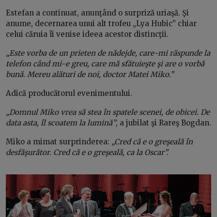
Estefan a continuat, anunţând o surpriză uriaşă. Şi
anume, decernarea unui alt trofeu „Lya Hubic” chiar
celui căruia îi venise ideea acestor distincţii.
„Este vorba de un prieten de nădejde, care-mi răspunde la
telefon când mi-e greu, care mă sfătuieşte şi are o vorbă
bună. Mereu alături de noi, doctor Matei Miko.”
Adică producătorul evenimentului.
„Domnul Miko vrea să stea în spatele scenei, de obicei. De
data asta, îl scoatem la lumină”
, a jubilat şi Rareş Bogdan.
Miko a mimat surprinderea:
„Cred că e o greşeală în
desfăşurător. Cred că e o greşeală, ca la Oscar”.