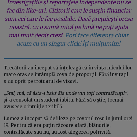
Investigațiile și reportajele independente nu se
fac din like-uri. Cititorii care le susțin financiar
sunt cei care le fac posibile. Dacă prețuiești presa
noastră, cu o sumă mică pe lună ne poți ajuta
mai mult decât crezi.
Poți face diferența chiar
acum cu un singur click! Îți mulțumim!
Trecătorii au început să înţeleagă că în viaţa micului lor
mare oraş se întâmplă ceva de proporţii. Fără invitaţii,
s-au oprit pe trotuarul de vizavi.
„Stai, mă, că ăsta-i balu’ ăla unde vin toţi contrafăcuţii”
,
şi-a consolat un student iubita. Fără să o ştie, tocmai
avusese o intuiţie teribilă.
Lumea a început să defileze pe covorul roşu în jurul orei
19. Pentru că era puţin răcoare afară, blănurile,
contrafăcute sau nu, au fost alegerea potrivită.