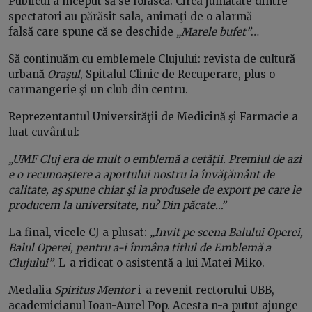
Publicul a început să se foiască. Circa jumătate dintre
spectatori au părăsit sala, animaţi de o alarmă
falsă care spune că se deschide
„Marele bufet”
…
Să continuăm cu emblemele Clujului: revista de cultură
urbană
Oraşul
, Spitalul Clinic de Recuperare, plus o
carmangerie şi un club din centru.
Reprezentantul Universităţii de Medicină şi Farmacie a
luat cuvântul:
„UMF Cluj era de mult o emblemă a cetăţii. Premiul de azi
e o recunoaştere a aportului nostru la învăţământ de
calitate, aş spune chiar şi la produsele de export pe care le
producem la universitate, nu? Din păcate…”
La final, vicele CJ a plusat:
„Invit pe scena Balului Operei,
Balul Operei, pentru a-i înmâna titlul de Emblemă a
Clujului”
. L-a ridicat o asistentă a lui Matei Miko.
Medalia
Spiritus Mentor
i-a revenit rectorului UBB,
academicianul Ioan-Aurel Pop. Acesta n-a putut ajunge