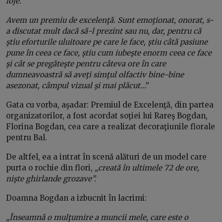
loje.
Avem un premiu de excelenţă. Sunt emoţionat, onorat, s-
a discutat mult dacă să-l prezint sau nu, dar, pentru că
ştiu eforturile uluitoare pe care le face, ştiu câtă pasiune
pune în ceea ce face, ştiu cum iubeşte enorm ceea ce face
şi cât se pregăteşte pentru câteva ore în care
dumneavoastră să aveţi simţul olfactiv bine-bine
asezonat, câmpul vizual şi mai plăcut…”
Gata cu vorba, aşadar: Premiul de Excelenţă, din partea
organizatorilor, a fost acordat soţiei lui Rareş Bogdan,
Florina Bogdan, cea care a realizat decoraţiunile florale
pentru Bal.
De altfel, ea a intrat în scenă alături de un model care
purta o rochie din flori,
„creată în ultimele 72 de ore,
nişte ghirlande grozave”.
Doamna Bogdan a izbucnit în lacrimi:
„Înseamnă o mulţumire a muncii mele, care este o