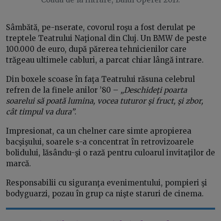
Sâmbătă, pe-nserate, covorul roşu a fost derulat pe
treptele Teatrului Naţional din Cluj. Un BMW de peste
100.000 de euro, după părerea tehnicienilor care
trăgeau ultimele cabluri, a parcat chiar lângă intrare.
Din boxele scoase în faţa Teatrului răsuna celebrul
refren de la finele anilor ’80 –
„Deschideţi poarta
soarelui să poată lumina, vocea tuturor şi fruct, şi zbor,
cât timpul va dura”
.
Impresionat, ca un chelner care simte apropierea
bacşişului, soarele s-a concentrat în retrovizoarele
bolidului, lăsându-şi o rază pentru culoarul invitaţilor de
marcă.
Responsabilii cu siguranţa evenimentului, pompieri şi
bodyguarzi, pozau în grup ca nişte staruri de cinema.