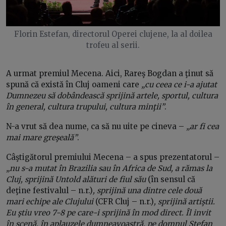
Florin Estefan, directorul Operei clujene, la al doilea
trofeu al serii.
A urmat premiul Mecena. Aici, Rareş Bogdan a ţinut să
spună că există în Cluj oameni care
„cu ceea ce i-a ajutat
Dumnezeu să dobândească sprijină artele, sportul, cultura
în general, cultura trupului, cultura minţii”
.
N-a vrut să dea nume, ca să nu uite pe cineva –
„ar fi cea
mai mare greşeală”
.
Câştigătorul premiului Mecena – a spus prezentatorul –
„nu s-a mutat în Brazilia sau în Africa de Sud, a rămas la
Cluj, sprijină Untold alături de fiul său
(în sensul că
deţine festivalul – n.r.)
, sprijină una dintre cele două
mari echipe ale Clujului
(CFR Cluj – n.r.)
, sprijină artiştii.
Eu ştiu vreo 7-8 pe care-i sprijină în mod direct. Îl invit
în scenă, în aplauzele dumneavoastră, pe domnul Ştefan