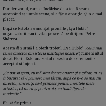
Dar derizoriul, care se încălzise deja toată seara
aşteptând să umple scena, şi-a făcut apariţia. Şi n-a mai
plecat.
După ce Estefan a anunţat premiile „Lya Hubic”,
organizatorii l-au invitat pe scenă pe dirijorul Petre
Sbârcea.
Acesta din urmă i-a oferit trofeul „Lya Hubic”
„celui mai
tânăr director din istoria instituţiei noastre”
, nimeni altul
decât Florin Estefan. Fostul maestru de ceremonii a
acceptat stânjenit.
„Ce pot să spun, eu mă simt foarte onorat şi supărat, m-aş
fi bucurat să-l primesc mai târziu, după ce n-o să mai fiu
director, sincer. Şi să-l primesc pentru meritele mele
artistice, că merit şi pentru aia, cu toată lipsa de
modestie.”
Eh, să fie primit.