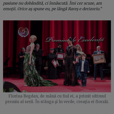
pasiune nu dobândită, ci înnăscută. Îmi cer scuze, am
emoţii. Orice aş spune eu, pe lângă Rareş e derizoriu.”
Florina Bogdan, de mână cu fiul ei, a primit ultimul
premiu al serii. În stânga şi în verde, creaţia ei florală.