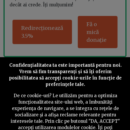
decât ai crede. Îți mulțumim!
Fă o
Redirecționează
mică
3.5%
donație
Confidenţialitatea ta este importantă pentru noi.
Share this
Vrem să fim transparenţi și să îţi oferim
posibilitatea să accepţi cookie-urile în funcţie de
preferinţele tale.
De ce cookie-uri? Le utilizăm pentru a optimiza
funcţionalitatea site-ului web, a îmbunătăţi
©
2026
PressOne.ro
experienţa de navigare, a se integra cu reţele de
socializare şi a afişa reclame relevante pentru
interesele tale. Prin clic pe butonul "DA, ACCEPT"
RSS
Newslettere
Despre noi
Politica editorială
accepţi utilizarea modulelor cookie. Îţi poţi