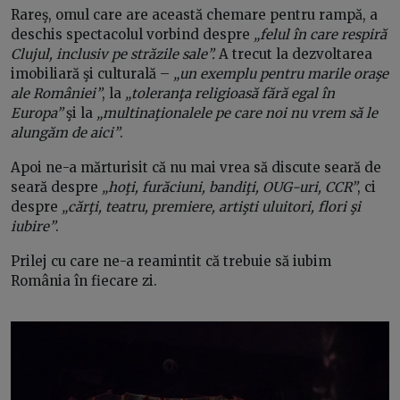
Rareş, omul care are această chemare pentru rampă, a
deschis spectacolul vorbind despre
„felul în care respiră
Clujul, inclusiv pe străzile sale”.
A trecut la dezvoltarea
imobiliară şi culturală –
„un exemplu pentru marile oraşe
ale României”
, la
„toleranţa religioasă fără egal în
Europa”
şi la
„multinaţionalele pe care noi nu vrem să le
alungăm de aici”
.
Apoi ne-a mărturisit că nu mai vrea să discute seară de
seară despre
„hoţi, furăciuni, bandiţi, OUG-uri, CCR”
, ci
despre
„cărţi, teatru, premiere, artişti uluitori, flori şi
iubire”
.
Prilej cu care ne-a reamintit că trebuie să iubim
România în fiecare zi.