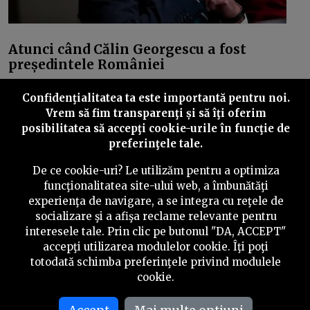
Atunci când Călin Georgescu a fost
președintele României
Mulți români au considerat anularea turului doi o
Confidenţialitatea ta este importantă pentru noi.
nedreptate, dar puțini și-au imaginat România fără
Vrem să fim transparenţi și să îţi oferim
această decizie. Să trăim, așadar, vreme de câteva
posibilitatea să accepţi cookie-urile în funcţie de
pagini, o realitate paralelă.
preferinţele tale.
De ce cookie-uri? Le utilizăm pentru a optimiza
funcţionalitatea site-ului web, a îmbunătăţi
experienţa de navigare, a se integra cu reţele de
socializare şi a afişa reclame relevante pentru
©
2026
PressOne.ro
interesele tale. Prin clic pe butonul "DA, ACCEPT"
accepţi utilizarea modulelor cookie. Îţi poţi
RSS
Newslettere
Despre noi
Politica editorială
totodată schimba preferinţele privind modulele
cookie.
Politica de verificare a conținutului
Contact
Termeni și condiții