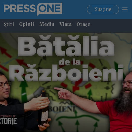
Susține
Știri
Opinii
Mediu
Viața
Orașe