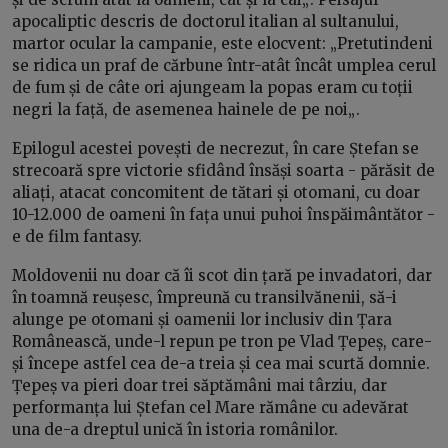
apocaliptic descris de doctorul italian al sultanului,
martor ocular la campanie, este elocvent: „Pretutindeni
se ridica un praf de cărbune într-atât încât umplea cerul
de fum și de câte ori ajungeam la popas eram cu toții
negri la față, de asemenea hainele de pe noi„.
Epilogul acestei povești de necrezut, în care Ștefan se
strecoară spre victorie sfidând însăși soarta - părăsit de
aliați, atacat concomitent de tătari și otomani, cu doar
10-12.000 de oameni în fața unui puhoi înspăimântător -
e de film fantasy.
Moldovenii nu doar că îi scot din țară pe invadatori, dar
în toamnă reușesc, împreună cu transilvănenii, să-i
alunge pe otomani și oamenii lor inclusiv din Țara
Românească, unde-l repun pe tron pe Vlad Țepeș, care-
și începe astfel cea de-a treia și cea mai scurtă domnie.
Țepeș va pieri doar trei săptămâni mai târziu, dar
performanța lui Ștefan cel Mare rămâne cu adevărat
una de-a dreptul unică în istoria românilor.