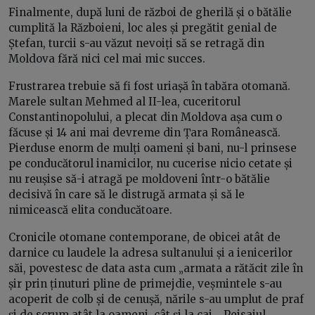
Finalmente, după luni de război de gherilă și o bătălie
cumplită la Războieni, loc ales și pregătit genial de
Ștefan, turcii s-au văzut nevoiți să se retragă din
Moldova fără nici cel mai mic succes.
Frustrarea trebuie să fi fost uriașă în tabăra otomană.
Marele sultan Mehmed al II-lea, cuceritorul
Constantinopolului, a plecat din Moldova așa cum o
făcuse și 14 ani mai devreme din Țara Românească.
Pierduse enorm de mulți oameni și bani, nu-l prinsese
pe conducătorul inamicilor, nu cucerise nicio cetate și
nu reușise să-i atragă pe moldoveni într-o bătălie
decisivă în care să le distrugă armata și să le
nimicească elita conducătoare.
Cronicile otomane contemporane, de obicei atât de
darnice cu laudele la adresa sultanului și a ienicerilor
săi, povestesc de data asta cum „armata a rătăcit zile în
șir prin ținuturi pline de primejdie, veșmintele s-au
acoperit de colb și de cenușă, nările s-au umplut de praf
și de scrum atât la oameni, cât și la cai„. Peisajul