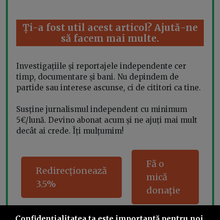
Ți-a fost util acest articol? Ajută-ne
să facem mai multe.
Investigațiile și reportajele independente cer
timp, documentare și bani. Nu depindem de
partide sau interese ascunse, ci de cititori ca tine.
Susține jurnalismul independent cu minimum
5€/lună. Devino abonat acum și ne ajuți mai mult
decât ai crede. Îți mulțumim!
Fă o
Redirecționează
mică
3.5%
donație
Confidenţialitatea ta este importantă pentru noi.