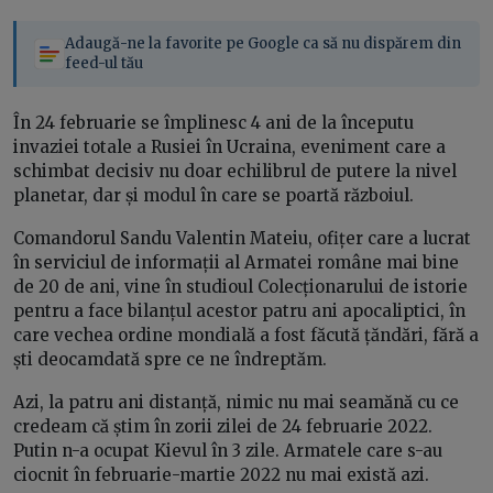
Adaugă-ne la favorite pe Google ca să nu dispărem din
feed-ul tău
În 24 februarie se împlinesc 4 ani de la începutu
invaziei totale a Rusiei în Ucraina, eveniment care a
schimbat decisiv nu doar echilibrul de putere la nivel
planetar, dar și modul în care se poartă războiul.
Comandorul Sandu Valentin Mateiu, ofițer care a lucrat
în serviciul de informații al Armatei române mai bine
de 20 de ani, vine în studioul Colecționarului de istorie
pentru a face bilanțul acestor patru ani apocaliptici, în
care vechea ordine mondială a fost făcută țăndări, fără a
ști deocamdată spre ce ne îndreptăm.
Azi, la patru ani distanță, nimic nu mai seamănă cu ce
credeam că știm în zorii zilei de 24 februarie 2022.
Putin n-a ocupat Kievul în 3 zile. Armatele care s-au
ciocnit în februarie-martie 2022 nu mai există azi.