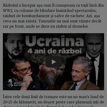
Războiul a început așa cum îl cunoșteam cu toții încă din
WW2, cu coloane de blindate înaintând spectaculos,
raiduri de bombardament și salve de rachete. Azi, așa
ceva nu mai există. Tancurile nu mai sunt văzute decât
rar pe front, unde se duce un război al dronelor.
Play
Între cele două linii de tranșee este un no man's land de
20-25 de kilometri, un deșert peste care planează mii de