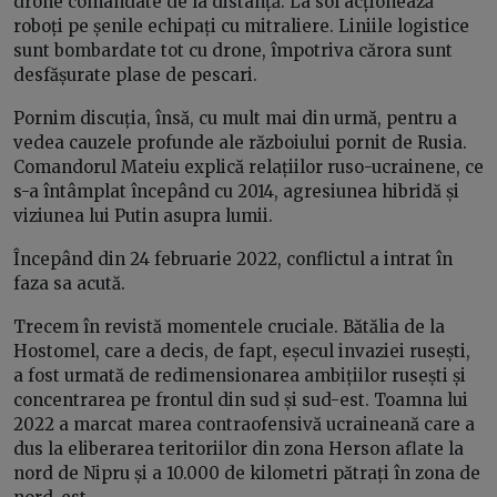
drone comandate de la distanță. La sol acționează
roboți pe șenile echipați cu mitraliere. Liniile logistice
sunt bombardate tot cu drone, împotriva cărora sunt
desfășurate plase de pescari.
Pornim discuția, însă, cu mult mai din urmă, pentru a
vedea cauzele profunde ale războiului pornit de Rusia.
Comandorul Mateiu explică relațiilor ruso-ucrainene, ce
s-a întâmplat începând cu 2014, agresiunea hibridă și
viziunea lui Putin asupra lumii.
Începând din 24 februarie 2022, conflictul a intrat în
faza sa acută.
Trecem în revistă momentele cruciale. Bătălia de la
Hostomel, care a decis, de fapt, eșecul invaziei rusești,
a fost urmată de redimensionarea ambițiilor rusești și
concentrarea pe frontul din sud și sud-est. Toamna lui
2022 a marcat marea contraofensivă ucraineană care a
dus la eliberarea teritoriilor din zona Herson aflate la
nord de Nipru și a 10.000 de kilometri pătrați în zona de