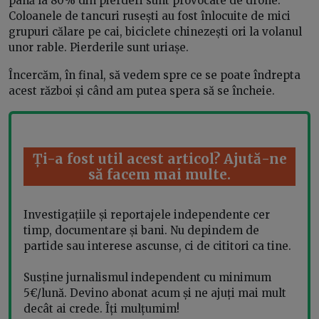
până la 80% din pierderi sunt provocate de drone.
Coloanele de tancuri rusești au fost înlocuite de mici
grupuri călare pe cai, biciclete chinezești ori la volanul
unor rable. Pierderile sunt uriașe.
Încercăm, în final, să vedem spre ce se poate îndrepta
acest război și când am putea spera să se încheie.
Ți-a fost util acest articol? Ajută-ne
să facem mai multe.
Investigațiile și reportajele independente cer
timp, documentare și bani. Nu depindem de
partide sau interese ascunse, ci de cititori ca tine.
Susține jurnalismul independent cu minimum
5€/lună. Devino abonat acum și ne ajuți mai mult
decât ai crede. Îți mulțumim!