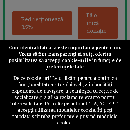
Fă o
Redirecționează
mică
3.5%
donație
Confidenţialitatea ta este importantă pentru noi.
Vrem să fim transparenţi și să îţi oferim
Share this
posibilitatea să accepţi cookie-urile în funcţie de
preferinţele tale.
De ce cookie-uri? Le utilizăm pentru a optimiza
funcţionalitatea site-ului web, a îmbunătăţi
experienţa de navigare, a se integra cu reţele de
socializare şi a afişa reclame relevante pentru
©
2026
PressOne.ro
interesele tale. Prin clic pe butonul "DA, ACCEPT"
accepţi utilizarea modulelor cookie. Îţi poţi
RSS
Newslettere
Despre noi
Politica editorială
totodată schimba preferinţele privind modulele
cookie.
Politica de verificare a conținutului
Contact