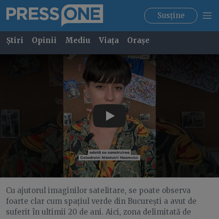
Susține
Știri
Opinii
Mediu
Viața
Orașe
Play
Cu ajutorul imaginilor satelitare, se poate observa
foarte clar cum spațiul verde din București a avut de
suferit în ultimii 20 de ani. Aici, zona delimitată de