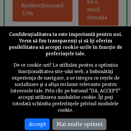
Fă o
Redirecționează
mică
3.5%
donație
Confidenţialitatea ta este importantă pentru noi.
Vrem să fim transparenţi și să îţi oferim
Share this
posibilitatea să accepţi cookie-urile în funcţie de
preferinţele tale.
De ce cookie-uri? Le utilizăm pentru a optimiza
funcţionalitatea site-ului web, a îmbunătăţi
experienţa de navigare, a se integra cu reţele de
socializare şi a afişa reclame relevante pentru
©
2026
PressOne.ro
interesele tale. Prin clic pe butonul "DA, ACCEPT"
accepţi utilizarea modulelor cookie. Îţi poţi
RSS
Newslettere
Despre noi
Politica editorială
totodată schimba preferinţele privind modulele
cookie.
Politica de verificare a conținutului
Contact
Accept
Mai multe optiuni
Termeni și condiții