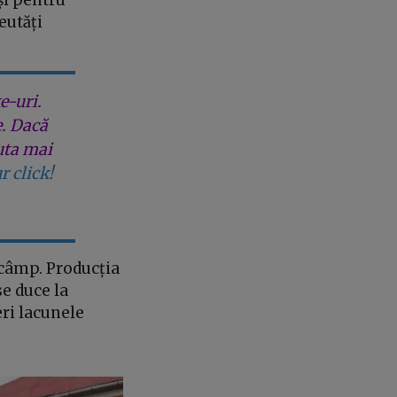
eutăți
e-uri.
e. Dacă
uta mai
r click!
e câmp. Producția
se duce la
eri lacunele