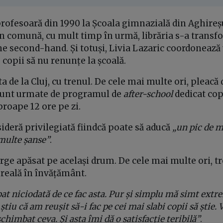
profesoară din 1990 la Școala gimnazială din Aghireșu
În comună, cu mult timp în urmă, librăria s-a transf
e second-hand. Și totuși, Livia Lazaric coordoneaz
 copii să nu renunțe la școală.
a de la Cluj, cu trenul. De cele mai multe ori, pleacă 
sunt urmate de programul de
after-school
dedicat copi
roape 12 ore pe zi.
nsideră privilegiată fiindcă poate să aducă
„un pic de m
 multe șanse”
.
rge apăsat pe același drum. De cele mai multe ori, tre
 reală în învățământ.
t niciodată de ce fac asta. Pur și simplu mă simt ext
știu că am reușit să-i fac pe cei mai slabi copii să știe.
 schimbat ceva. Și asta îmi dă o satisfacție teribilă”
.