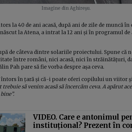
Imagine din Aghireşu.
tors la 40 de ani acasă, după ani de zile de muncă în 
 născut la Atena, a intrat la 12 ani și în programul de
pă de câteva dintre solariile proiectului. Spune că n
tate între români, nici acasă, nici în străinătățuri, d
tălin Pah pare să fie vorba despre așa ceva.
întors în țară și că-i poate oferi copilului un viitor și
ot trebuie să venim acasă să încercăm ceva. A apărut ace
 bine”.
VIDEO. Care e antonimul pen
instituțional? Prezent în c