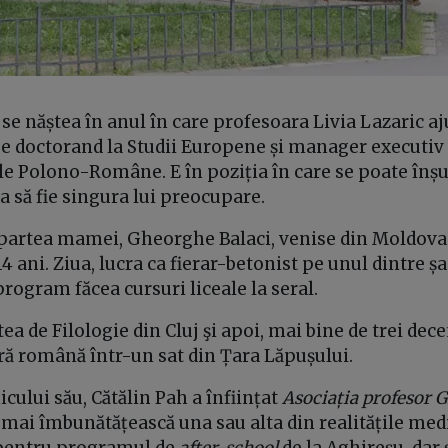
 se năștea în anul în care profesoara Livia Lazaric a
e doctorand la Studii Europene și manager executiv
le Polono-Române. E în poziția în care se poate înșu
ta să fie singura lui preocupare.
 partea mamei, Gheorghe Balaci, venise din Moldova 
 14 ani. Ziua, lucra ca fierar-betonist pe unul dintre ș
program făcea cursuri liceale la seral.
ea de Filologie din Cluj şi apoi, mai bine de trei dece
ură română într-un sat din Țara Lăpușului.
ului său, Cătălin Pah a înființat
Asociația profesor 
 mai îmbunătățească una sau alta din realitățile medi
 pentru programul de
after-school
de la Aghireșu, dar 