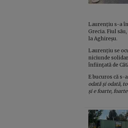
Laurențiu s-a în
Grecia. Fiul său,
la Aghireșu.
Laurențiu se ocu
niciunde solidari
înfiinţată de Că
E bucuros că s-a 
odată și odată, t
și e foarte, foarte