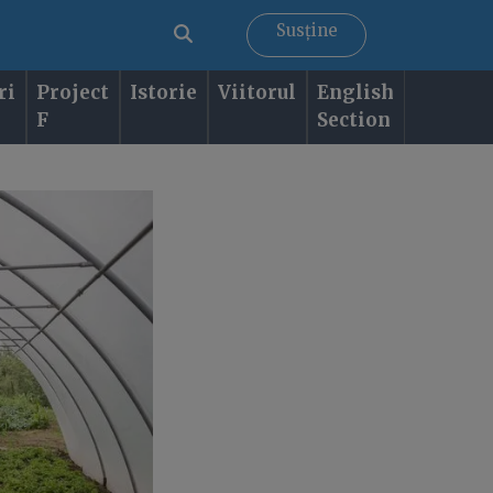
Susține
ri
Project
Istorie
Viitorul
English
F
Section