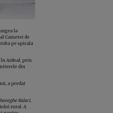
jungea la
 al Camerei de
ruba pe spirala
în Ardeal, prin
antierele din
nii, a predat
Gheorghe Balaci
,
ului rural. A
și pentru