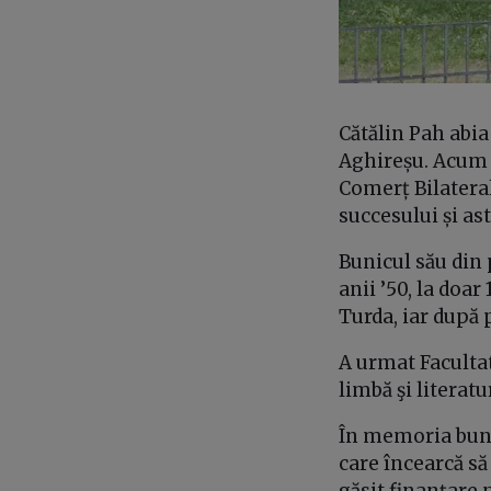
Cătălin Pah abia
Aghireșu. Acum 
Comerț Bilatera
succesului și as
Bunicul său din
anii ’50, la doar
Turda, iar după 
A urmat Facultat
limbă şi literat
În memoria bunic
care încearcă să
găsit finanțare