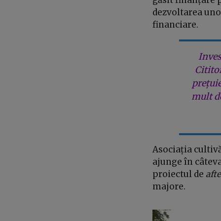
dezvoltarea unor
financiare.
Inves
Citito
prețui
mult de
Asociația cultiv
ajunge în câteva 
proiectul de
aft
majore.