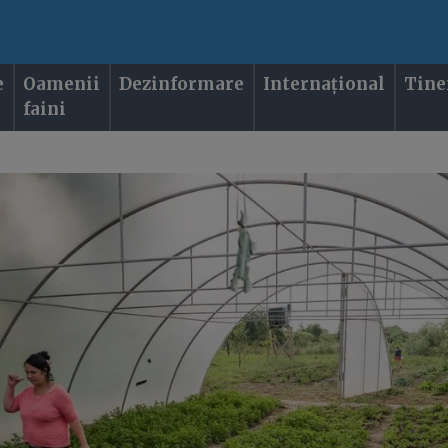
e
Oamenii
Dezinformare
Internațional
Tine
faini