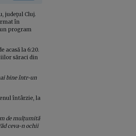
, judeţul Cluj.
ormat în
ă un program
de acasă la 6:20.
ilor săraci din
ai bine într-un
nul întârzie, la
rem de mulțumită
 Văd ceva-n ochii