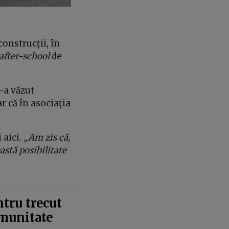
construcții, în
after-school
de
-a văzut
ar că în asociația
 aici.
„Am zis că,
astă posibilitate
tru trecut
omunitate