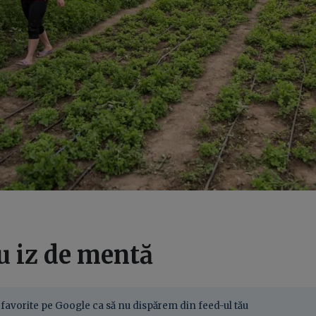
u iz de mentă
favorite pe Google ca să nu dispărem din feed-ul tău