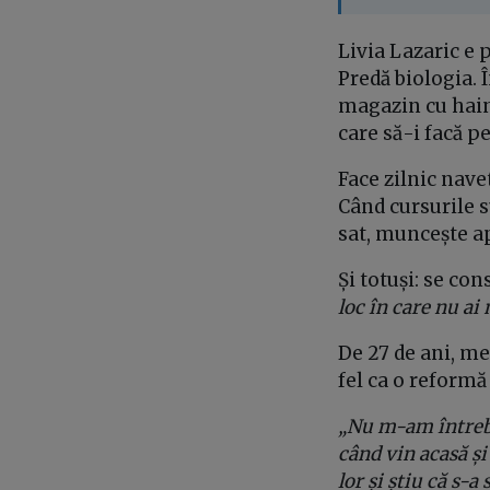
Livia Lazaric e 
Predă biologia. 
magazin cu hain
care să-i facă pe
Face zilnic navet
Când cursurile 
sat, muncește ap
Și totuși: se co
loc în care nu ai
De 27 de ani, me
fel ca o reformă
„Nu m-am întreba
când vin acasă și 
lor și știu că s-a