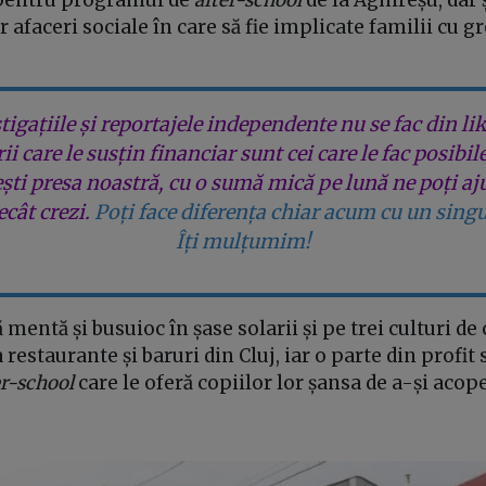
 afaceri sociale în care să fie implicate familii cu gr
tigațiile și reportajele independente nu se fac din lik
rii care le susțin financiar sunt cei care le fac posibil
ești presa noastră, cu o sumă mică pe lună ne poți aj
cât crezi.
Poți face diferența chiar acum cu un singu
Îți mulțumim!
ă mentă și busuioc în șase solarii și pe trei culturi d
restaurante și baruri din Cluj, iar o parte din profit 
er-school
care le oferă copiilor lor șansa de a-și acop