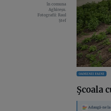
în comuna
Aghireșu.
Fotografii: Raul
Ștef
OAMENII FAINI
Şcoala c
Adaugă-ne la 