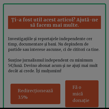
Ți-a fost util acest articol? Ajută-ne
să facem mai multe.
Investigațiile și reportajele independente cer
timp, documentare și bani. Nu depindem de
partide sau interese ascunse, ci de cititori ca tine.
Susține jurnalismul independent cu minimum
5€/lună. Devino abonat acum și ne ajuți mai mult
decât ai crede. Îți mulțumim!
Fă o
Redirecționează
mică
3.5%
donație