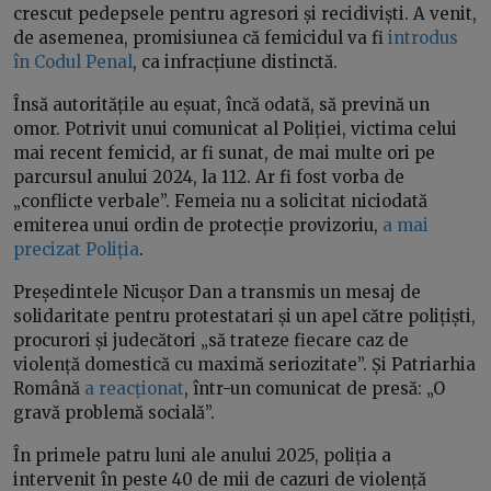
crescut pedepsele pentru agresori și recidiviști. A venit,
de asemenea, promisiunea că femicidul va fi
introdus
în Codul Penal
, ca infracțiune distinctă.
Însă autoritățile au eșuat, încă odată, să prevină un
omor. Potrivit unui comunicat al Poliției, victima celui
mai recent femicid, ar fi sunat, de mai multe ori pe
parcursul anului 2024, la 112. Ar fi fost vorba de
„conflicte verbale”. Femeia nu a solicitat niciodată
emiterea unui ordin de protecție provizoriu,
a mai
precizat Poliția
.
Președintele Nicușor Dan a transmis un mesaj de
solidaritate pentru protestatari și un apel către polițiști,
procurori și judecători „să trateze fiecare caz de
violență domestică cu maximă seriozitate”. Și Patriarhia
Română
a reacționat
, într-un comunicat de presă: „O
gravă problemă socială”.
În primele patru luni ale anului 2025, poliția a
intervenit în peste 40 de mii de cazuri de violență