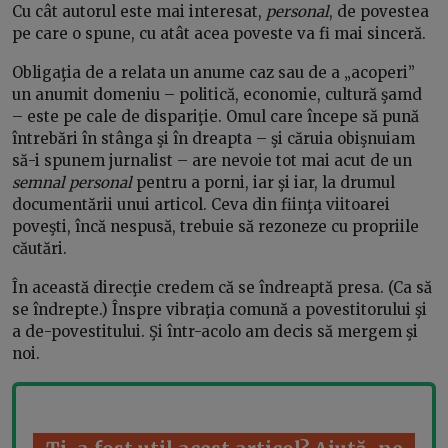
Cu cât autorul este mai interesat,
personal
, de povestea
pe care o spune, cu atât acea poveste va fi mai sinceră.
Obligaţia de a relata un anume caz sau de a „acoperi”
un anumit domeniu – politică, economie, cultură şamd
– este pe cale de dispariţie. Omul care începe să pună
întrebări în stânga şi în dreapta – şi căruia obişnuiam
să-i spunem jurnalist – are nevoie tot mai acut de un
semnal personal
pentru a porni, iar şi iar, la drumul
documentării unui articol. Ceva din fiinţa viitoarei
poveşti, încă nespusă, trebuie să rezoneze cu propriile
căutări.
În această direcţie credem că se îndreaptă presa. (Ca să
se îndrepte.) Înspre vibraţia comună a povestitorului şi
a de-povestitului. Şi într-acolo am decis să mergem şi
noi.