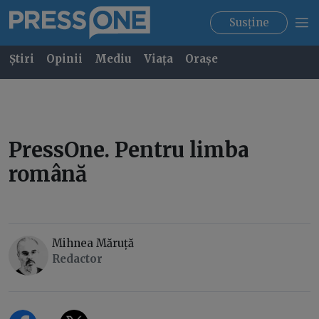
Susține
Știri
Opinii
Mediu
Viața
Orașe
PressOne. Pentru limba
română
Mihnea Măruță
Redactor