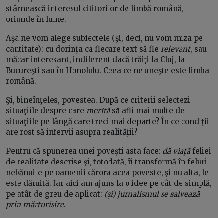
stârnească interesul cititorilor de limbă română,
oriunde în lume.
Aşa ne vom alege subiectele (şi, deci, nu vom miza pe
cantitate): cu dorinţa ca fiecare text să fie
relevant
, sau
măcar interesant, indiferent dacă trăiţi la Cluj, la
Bucureşti sau în Honolulu. Ceea ce ne uneşte este limba
română.
Şi, bineînţeles, povestea. După ce criterii selectezi
situaţiile despre care
merită
să afli mai multe de
situaţiile pe lângă care treci mai departe? În ce condiţii
are rost să intervii asupra realităţii?
Pentru că spunerea unei poveşti asta face:
dă viaţă
feliei
de realitate descrise şi, totodată, îi transformă în feluri
nebănuite pe oamenii cărora acea poveste, şi nu alta, le
este dăruită. Iar aici am ajuns la o idee pe cât de simplă,
pe atât de greu de aplicat:
(şi) jurnalismul se salvează
prin mărturisire
.