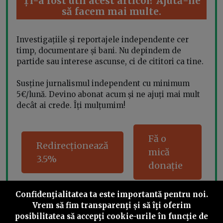
Ți-a fost util acest articol? Ajută-ne
să facem mai multe.
Investigațiile și reportajele independente cer
timp, documentare și bani. Nu depindem de
partide sau interese ascunse, ci de cititori ca tine.
Susține jurnalismul independent cu minimum
5€/lună. Devino abonat acum și ne ajuți mai mult
decât ai crede. Îți mulțumim!
Fă o
Redirecționează
mică
3.5%
donație
Confidenţialitatea ta este importantă pentru noi.
Vrem să fim transparenţi și să îţi oferim
Share this
posibilitatea să accepţi cookie-urile în funcţie de