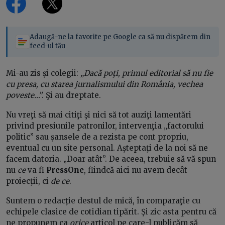
Adaugă-ne la favorite pe Google ca să nu dispărem din
feed-ul tău
Mi-au zis şi colegii:
„Dacă poţi, primul editorial să nu fie
cu presa, cu starea jurnalismului din România, vechea
poveste…”
. Şi au dreptate.
Nu vreţi să mai citiţi şi nici să tot auziţi lamentări
privind presiunile patronilor, intervenţia „factorului
politic” sau şansele de a rezista pe cont propriu,
eventual cu un site personal. Aşteptaţi de la noi să ne
facem datoria. „Doar atât”. De aceea, trebuie să vă spun
nu
ce
va fi
PressOne
, fiindcă aici nu avem decât
proiecţii, ci
de ce
.
Suntem o redacţie destul de mică, în comparaţie cu
echipele clasice de cotidian tipărit. Şi zic asta pentru că
ne propunem ca
orice
articol pe care-l publicăm să