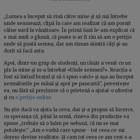
„Lumea a început să vină către mine și să mă întrebe
unde semnează, clipă în care am realizat că am pornit
câine surd la vânătoare. În primă fază le-am explicat că
e mai mult o glumă, că poate n-ar fi rău să am o petiție
unde să poată semna, dar am rămas uimită câți și-au
dorit să facă asta.
Apoi, dintr-un grup de studenți, un tânăr a venit cu un
pix la mine și m-a întrebat «Unde semnez?». Reacția a
fost să întind brațul și să-i spun «aici» și așa au început
semnăturile pe mână și apoi pe pancartă”, povestește
ea, nu fără să precizeze că o prietenă a ajutat-o ulterior
și cu
o petiție online
.
Nu știe dacă va ajuta la ceva, dar și-a propus să încerce,
cu speranța că, până la urmă, cineva din producție va
spune „trebuie să o luăm pe nebună, că nu se mai
potolește.” „Am o vorbă care spune - tot ceea ce-mi
doresc devine realitate. Și cam tot ceea ce am vrut s-a