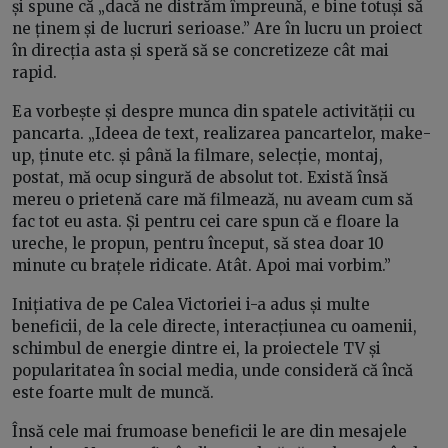
și spune că „dacă ne distrăm împreună, e bine totuși să
ne ținem și de lucruri serioase.” Are în lucru un proiect
în direcția asta și speră să se concretizeze cât mai
rapid.
Ea vorbește și despre munca din spatele activității cu
pancarta. „Ideea de text, realizarea pancartelor, make-
up, ținute etc. și până la filmare, selecție, montaj,
postat, mă ocup singură de absolut tot. Există însă
mereu o prietenă care mă filmează, nu aveam cum să
fac tot eu asta. Și pentru cei care spun că e floare la
ureche, le propun, pentru început, să stea doar 10
minute cu brațele ridicate. Atât. Apoi mai vorbim.”
Inițiativa de pe Calea Victoriei i-a adus și multe
beneficii, de la cele directe, interacțiunea cu oamenii,
schimbul de energie dintre ei, la proiectele TV și
popularitatea în social media, unde consideră că încă
este foarte mult de muncă.
Însă cele mai frumoase beneficii le are din mesajele