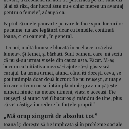
Și ai să râzi, dar lucrul ăsta nu e chiar mereu un avantaj
pentru o femeie”, adaugă ea.
Faptul că unele pancarte pe care le face spun lucrurilor
pe nume, nu are legătură doar cu femeile, continuă
Ioana, ci cu oamenii, în general.
„La noi, multă lumea e blocată în acel «ce o să zică
lumea». Și femei, și bărbați. Sunt oameni care-mi scriu
că nu și-au urmat visele din cauza asta. Păcat. M-aș
bucura ca inițiativa mea să-i ajute să-și găsească
curajul. La urma urmei, atunci când îți dorești ceva, se
pot întâmpla doar două lucruri: fie nu reușești, situație
în care oricum nu se întâmplă nimic grav, nu pățește
nimeni nimic, nu moare nimeni, viața e aceeași. Fie
reușești, și atunci vei fi bucuros și mândru de tine, plus
că vei câștiga încredere în forțele proprii.”
„Mă ocup singură de absolut tot”
Ioana își dorește să fie implicată și în probleme sociale