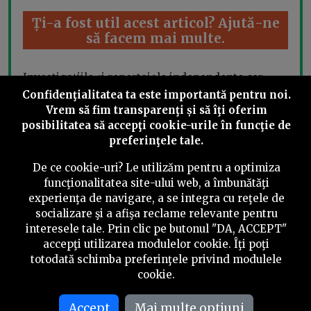
Ți-a fost util acest articol? Ajută-ne
să facem mai multe.
Investigațiile și reportajele independente cer
timp, documentare și bani. Nu depindem de
Confidenţialitatea ta este importantă pentru noi.
partide sau interese ascunse, ci de cititori ca tine.
Vrem să fim transparenţi și să îţi oferim
posibilitatea să accepţi cookie-urile în funcţie de
Susține jurnalismul independent cu minimum
preferinţele tale.
5€/lună. Devino abonat acum și ne ajuți mai mult
De ce cookie-uri? Le utilizăm pentru a optimiza
decât ai crede. Îți mulțumim!
funcţionalitatea site-ului web, a îmbunătăţi
experienţa de navigare, a se integra cu reţele de
socializare şi a afişa reclame relevante pentru
Fă o
Redirecționează
interesele tale. Prin clic pe butonul "DA, ACCEPT"
mică
3.5%
accepţi utilizarea modulelor cookie. Îţi poţi
donație
totodată schimba preferinţele privind modulele
cookie.
Accept
Mai multe optiuni