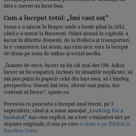
ăsta e mereu un lucru bun.
Cum a început totul: „Îmi caut soț”
Ioana s-a născut la Brașov, unde a locuit până în 2012,
când s-a mutat la București. Odată ajunsă în capitală, a
lucrat în diferite domenii, de la HoReCa și transporturi,
la e-commerce, iar acum, așa cum zice, este la început
de drum pe zona de online și social media.
„Înainte de orice, încerc să fiu cât mai des OM. Adică
încerc să fiu empatică, inclusiv în situațiile neplăcute, să
mă pun puțin în papucii celui din fața mea, să-i înțeleg
perspectiva. Uneori îmi iese, alteori mai puțin, dar
continui să încerc”, spune ea.
Povestea cu pancarta a început anul trecut, pe 3
septembrie, când și-a notat mesajul
„Looking for a
husband.”
Așa cum explică, nu a fost o inițiativă nici pe
departe originală, ci una pe care
a văzut-o pe TikTok la
Karolina Geits
.