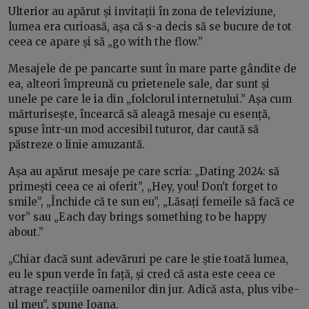
Ulterior au apărut și invitații în zona de televiziune,
lumea era curioasă, așa că s-a decis să se bucure de tot
ceea ce apare și să „go with the flow.”
Mesajele de pe pancarte sunt în mare parte gândite de
ea, alteori împreună cu prietenele sale, dar sunt și
unele pe care le ia din „folclorul internetului.” Așa cum
mărturisește, încearcă să aleagă mesaje cu esență,
spuse într-un mod accesibil tuturor, dar caută să
păstreze o linie amuzantă.
Așa au apărut mesaje pe care scria: „Dating 2024: să
primești ceea ce ai oferit”, „Hey, you! Don't forget to
smile”, „Închide că te sun eu”, „Lăsați femeile să facă ce
vor” sau „Each day brings something to be happy
about.”
„Chiar dacă sunt adevăruri pe care le știe toată lumea,
eu le spun verde în față, și cred că asta este ceea ce
atrage reacțiile oamenilor din jur. Adică asta, plus vibe-
ul meu”, spune Ioana.