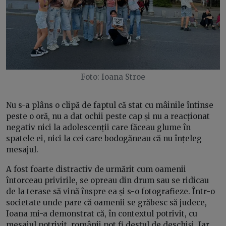
Foto: Ioana Stroe
Nu s-a plâns o clipă de faptul că stat cu mâinile întinse
peste o oră, nu a dat ochii peste cap și nu a reacționat
negativ nici la adolescenții care făceau glume în
spatele ei, nici la cei care bodogăneau că nu înțeleg
mesajul.
A fost foarte distractiv de urmărit cum oamenii
întorceau privirile, se opreau din drum sau se ridicau
de la terase să vină înspre ea și s-o fotografieze. Într-o
societate unde pare că oamenii se grăbesc să judece,
Ioana mi-a demonstrat că, în contextul potrivit, cu
mesajul potrivit, românii pot fi destul de deschiși. Iar