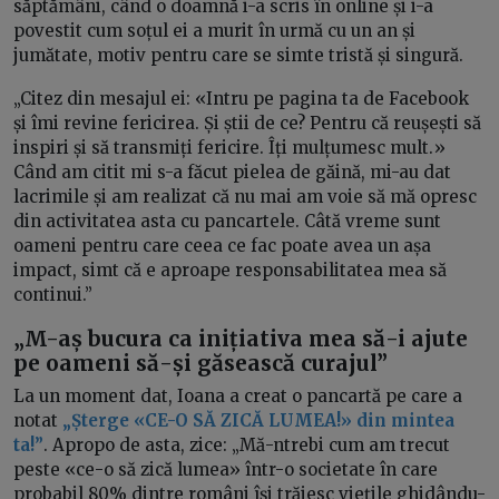
săptămâni, când o doamnă i-a scris în online și i-a
povestit cum soțul ei a murit în urmă cu un an și
jumătate, motiv pentru care se simte tristă și singură.
„Citez din mesajul ei: «Intru pe pagina ta de Facebook
și îmi revine fericirea. Și știi de ce? Pentru că reușești să
inspiri și să transmiți fericire. Îți mulțumesc mult.»
Când am citit mi s-a făcut pielea de găină, mi-au dat
lacrimile și am realizat că nu mai am voie să mă opresc
din activitatea asta cu pancartele. Câtă vreme sunt
oameni pentru care ceea ce fac poate avea un așa
impact, simt că e aproape responsabilitatea mea să
continui.”
„M-aș bucura ca inițiativa mea să-i ajute
pe oameni să-și găsească curajul”
La un moment dat, Ioana a creat o pancartă pe care a
notat
„Șterge «CE-O SĂ ZICĂ LUMEA!» din mintea
ta!”
. Apropo de asta, zice: „Mă-ntrebi cum am trecut
peste «ce-o să zică lumea» într-o societate în care
probabil 80% dintre români își trăiesc viețile ghidându-