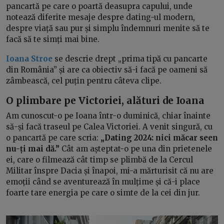
pancartă pe care o poartă deasupra capului, unde
notează diferite mesaje despre dating-ul modern,
despre viață sau pur și simplu îndemnuri menite să te
facă să te simți mai bine.
Ioana Stroe
se descrie drept „prima tipă cu pancarte
din România” și are ca obiectiv să-i facă pe oameni să
zâmbească, cel puțin pentru câteva clipe.
O plimbare pe Victoriei, alături de Ioana
Am cunoscut-o pe Ioana într-o duminică, chiar înainte
să-și facă traseul pe Calea Victoriei. A venit singură, cu
o pancartă pe care scria:
„Dating 2024: nici măcar seen
nu-ți mai dă.”
Cât am așteptat-o pe una din prietenele
ei, care o filmează cât timp se plimbă de la Cercul
Militar înspre Dacia și înapoi, mi-a mărturisit că nu are
emoții când se aventurează în mulțime și că-i place
foarte tare energia pe care o simte de la cei din jur.