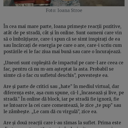
Foto: Ioana Stroe
În cea mai mare parte, Ioana primește reacții pozitive,
atât de pe stradă, cât și în online. Sunt oameni care vin
să o îmbrățișeze, care-i spun că se simt inspirați de ea
sau încărcați de energia pe care o are, care-i scriu cum
postările ei le fac ziua mai bună sau care o încurajează.
„Uneori sunt copleșită de impactul pe care-l are ceea ce
fac, pentru că nu m-am așteptat la asta. Probabil se
simte că o fac cu sufletul deschis”, povestește ea.
Are și parte de critici sau „hate” în mediul virtual, dar
diferența este, așa cum spune, că-l „încasează și live, pe
stradă.” În online dă block, iar pe stradă fie ignoră, fie
se întoarce la cei care comentează, le zice „te pup” sau
le zâmbește. „Le cam dă cu virgulă”, zice ea.
Are și două reacții care i-au rămas la suflet. Prima este