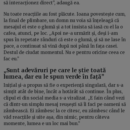
să interacționez direct”, adaugă ea.
Nu toate reacțiile au fost plăcute. Ioana povestește cum,
la final de plimbare, un domn nu voia să înțeleagă că
mesajul ei este o glumă și a tot insista să iasă cu el la o
cafea, atunci, pe loc. „Apoi ne-a urmărit și, deși i-am
spus în repetate rânduri că este o glumă, și să ne lase în
pace, a continuat să vină după noi până în fața casei.
Destul de ciudat momentul. Nu e pentru oricine ceea ce
fac eu.”
„Sunt adevăruri pe care le știe toată
lumea, dar eu le spun verde în față”
Inițial și-a propus să fie o experiență singulară, dar s-a
simțit atât de bine, încât a hotărât să continue. În plus,
clipul ei din social media s-a viralizat. „E fain când vezi
că dintr-un simplu mesaj reușești să îi faci pe oameni să
zâmbească. Ei zâmbesc la ce citesc, eu zâmbesc când le
văd reacțiile și uite așa, din nimic, pentru câteva
momente, lumea e un loc mai bun.”