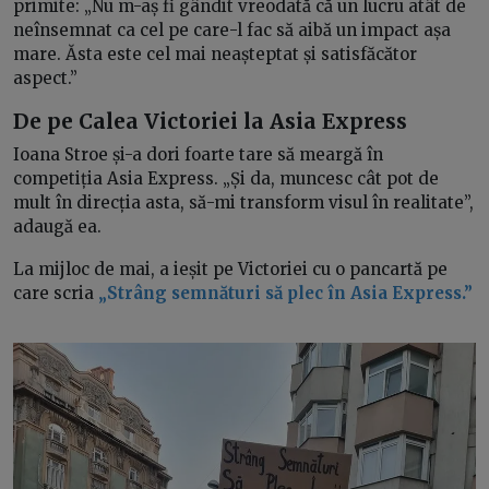
primite: „Nu m-aș fi gândit vreodată că un lucru atât de
neînsemnat ca cel pe care-l fac să aibă un impact așa
mare. Ăsta este cel mai neașteptat și satisfăcător
aspect.”
De pe Calea Victoriei la Asia Express
Ioana Stroe și-a dori foarte tare să meargă în
competiția Asia Express. „Și da, muncesc cât pot de
mult în direcția asta, să-mi transform visul în realitate”,
adaugă ea.
La mijloc de mai, a ieșit pe Victoriei cu o pancartă pe
care scria
„Strâng semnături să plec în Asia Express.”