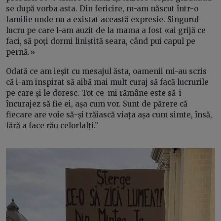
se după vorba asta. Din fericire, m-am născut într-o
familie unde nu a existat această expresie. Singurul
lucru pe care l-am auzit de la mama a fost «ai grijă ce
faci, să poți dormi liniștită seara, când pui capul pe
pernă.»
Odată ce am ieșit cu mesajul ăsta, oamenii mi-au scris
că i-am inspirat să aibă mai mult curaj să facă lucrurile
pe care și le doresc. Tot ce-mi rămâne este să-i
încurajez să fie ei, așa cum vor. Sunt de părere că
fiecare are voie să-și trăiască viața așa cum simte, însă,
fără a face rău celorlalți.”