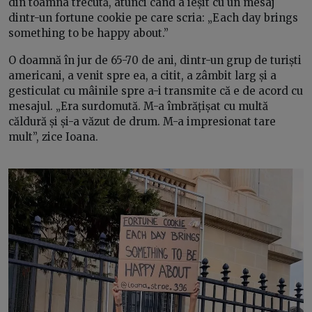
din toamna trecută, atunci când a ieșit cu un mesaj
dintr-un fortune cookie pe care scria: „Each day brings
something to be happy about.”
O doamnă în jur de 65-70 de ani, dintr-un grup de turiști
americani, a venit spre ea, a citit, a zâmbit larg și a
gesticulat cu mâinile spre a-i transmite că e de acord cu
mesajul. „Era surdomută. M-a îmbrățișat cu multă
căldură și și-a văzut de drum. M-a impresionat tare
mult”, zice Ioana.