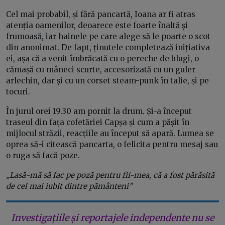
Cel mai probabil, și fără pancartă, Ioana ar fi atras
atenția oamenilor, deoarece este foarte înaltă și
frumoasă, iar hainele pe care alege să le poarte o scot
din anonimat. De fapt, ținutele completează inițiativa
ei, așa că a venit îmbrăcată cu o pereche de blugi, o
cămașă cu mâneci scurte, accesorizată cu un guler
arlechin, dar și cu un corset steam-punk în talie, și pe
tocuri.
În jurul orei 19.30 am pornit la drum. Și-a început
traseul din fața cofetăriei Capșa și cum a pășit în
mijlocul străzii, reacțiile au început să apară. Lumea se
oprea să-i citească pancarta, o felicita pentru mesaj sau
o ruga să facă poze.
„Lasă-mă să fac pe poză pentru fii-mea, că a fost părăsită
de cel mai iubit dintre pământeni”
Investigațiile și reportajele independente nu se