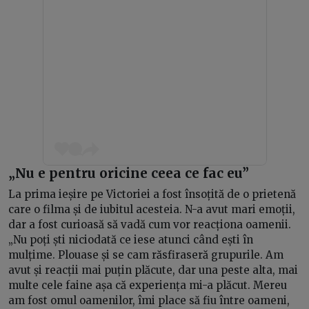
„Nu e pentru oricine ceea ce fac eu”
La prima ieșire pe Victoriei a fost însoțită de o prietenă
care o filma și de iubitul acesteia. N-a avut mari emoții,
dar a fost curioasă să vadă cum vor reacționa oamenii.
„Nu poți ști niciodată ce iese atunci când ești în
mulțime. Plouase și se cam răsfiraseră grupurile. Am
avut și reacții mai puțin plăcute, dar una peste alta, mai
multe cele faine așa că experiența mi-a plăcut. Mereu
am fost omul oamenilor, îmi place să fiu între oameni,