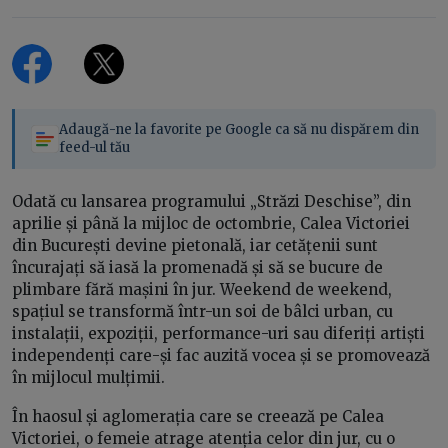
Adaugă-ne la favorite pe Google ca să nu dispărem din
feed-ul tău
Odată cu lansarea programului „Străzi Deschise”, din
aprilie și până la mijloc de octombrie, Calea Victoriei
din București devine pietonală, iar cetățenii sunt
încurajați să iasă la promenadă și să se bucure de
plimbare fără mașini în jur. Weekend de weekend,
spațiul se transformă într-un soi de bâlci urban, cu
instalații, expoziții, performance-uri sau diferiți artiști
independenți care-și fac auzită vocea și se promovează
în mijlocul mulțimii.
În haosul și aglomerația care se creează pe Calea
Victoriei, o femeie atrage atenția celor din jur, cu o