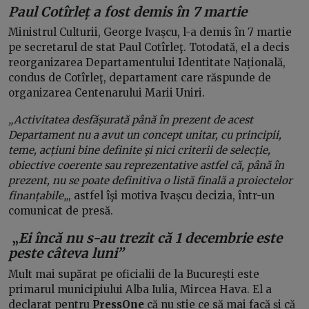
Paul Cotîrleț a fost demis în 7 martie
Ministrul Culturii, George Ivașcu, l-a demis în 7 martie
pe secretarul de stat Paul Cotîrleţ. Totodată, el a decis
reorganizarea Departamentului Identitate Națională,
condus de Cotîrleţ, departament care răspunde de
organizarea Centenarului Marii Uniri.
„Activitatea desfășurată până în prezent de acest
Departament nu a avut un concept unitar, cu principii,
teme, acțiuni bine definite și nici criterii de selecție,
obiective coerente sau reprezentative astfel că, până în
prezent, nu se poate definitiva o listă finală a proiectelor
finanțabile
„
, astfel îşi motiva Ivașcu decizia, într-un
comunicat de presă.
„
Ei încă nu s-au trezit că 1 decembrie este
peste câteva luni”
Mult mai supărat pe oficialii de la București este
primarul municipiului Alba Iulia, Mircea Hava. El a
declarat pentru
PressOne
că nu știe ce să mai facă și că