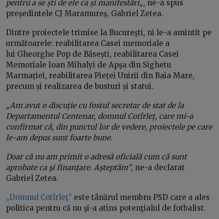
pentru a se ști de ele ca și manifestări
„, ne-a spus
președintele CJ Maramureș, Gabriel Zetea.
Dintre proiectele trimise la Bucureşti, ni le-a amintit pe
următoarele: reabilitarea Casei memoriale a
lui Gheorghe Pop de Băsești, reabilitarea Casei
Memoriale Ioan Mihalyi de Apşa din Sighetu
Marmației, reabilitarea Pieței Unirii din Baia Mare,
precum și realizarea de busturi și statui.
„Am avut o discuție cu fostul secretar de stat de la
Departamentul Centenar, domnul Cotîrleț, care mi-a
confirmat că, din punctul lor de vedere, proiectele pe care
le-am depus sunt foarte bune.
Doar că nu am primit o adresă oficială cum că sunt
aprobate ca şi finanțare. Așteptăm”
, ne-a declarat
Gabriel Zetea.
„Domnul Cotîrleţ”
este tânărul membru PSD care a ales
politica pentru că nu şi-a atins potenţialul de fotbalist.