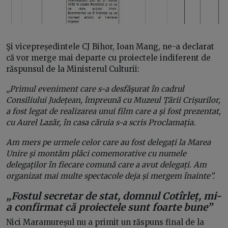
Şi vicepreședintele CJ Bihor, Ioan Mang, ne-a declarat
că vor merge mai departe cu proiectele indiferent de
răspunsul de la Ministerul Culturii:
„Primul eveniment care s-a desfăşurat în cadrul
Consiliului Județean, împreună cu Muzeul Țării Crișurilor,
a fost legat de realizarea unui film care a şi fost prezentat,
cu Aurel Lazăr, în casa căruia s-a scris Proclamația.
Am mers pe urmele celor care au fost delegați la Marea
Unire şi montăm plăci comemorative cu numele
delegaţilor în fiecare comună care a avut delegați.
Am
organizat mai multe spectacole deja și mergem înainte”.
„Fostul secretar de stat, domnul Cotîrleț, mi-
a confirmat că proiectele sunt foarte bune”
Nici Maramureșul nu a primit un răspuns final de la