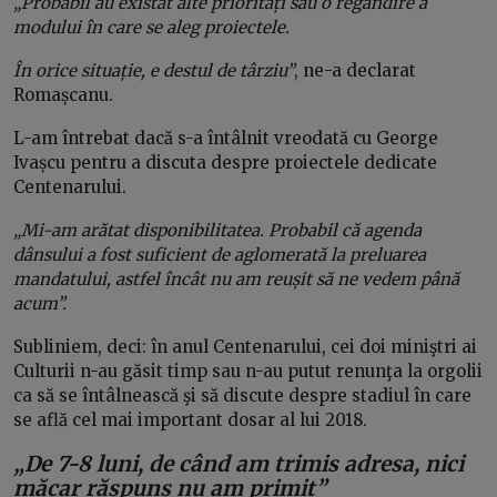
„Probabil au existat alte priorități sau o regândire a
modului în care se aleg proiectele.
În orice situație, e destul de târziu”
, ne-a declarat
Romașcanu.
L-am întrebat dacă s-a întâlnit vreodată cu George
Ivașcu pentru a discuta despre proiectele dedicate
Centenarului.
„Mi-am arătat disponibilitatea. Probabil că agenda
dânsului a fost suficient de aglomerată la preluarea
mandatului, astfel încât nu am reușit să ne vedem până
acum”.
Subliniem, deci: în anul Centenarului, cei doi miniştri ai
Culturii n-au găsit timp sau n-au putut renunţa la orgolii
ca să se întâlnească şi să discute despre stadiul în care
se află cel mai important dosar al lui 2018.
„De 7-8 luni, de când am trimis adresa, nici
măcar răspuns nu am primit”