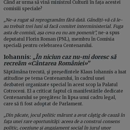
Când ar urma să vină ministrul Culturii în fața acestei
comisiii speciale?
„Ne-a rugat să reprogramăm fără dată. Gândiți-vă că le-
au trebuit trei luni să facă comitet interministerial. Fuga
asta de comisii, așa ceva eu nu am pomenit”,
ne-a spus
deputatul Florin Roman (PNL), membru în Comisia
specială pentru celebrarea Centenarului.
Iohannis:
„În niciun caz nu-mi doresc să
recreăm «Cântarea României»”
Săptămâna trecută, şi președintele Klaus Iohannis a luat
atitudine pe tema Centenarului, în cadrul unei
dezbateri organizate special în acest scop la Palatul
Cotroceni. El a criticat faptul că manifestările dedicate
Centenarului se pregătesc în lipsa unui cadru legal,
care să fi fost adoptat de Parlament.
„Din păcate, jocul politic mărunt a avut câştig de cauză în
faţa unei rare oportunităţi: aceea de a construi consens
politic, coeziune şi angajament social în jurul unor