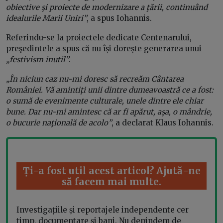
obiective şi proiecte de modernizare a ţării, continuând
idealurile Marii Uniri”
, a spus Iohannis.
Referindu-se la proiectele dedicate Centenarului,
preşedintele a spus că nu își dorește generarea unui
„festivism inutil”
.
„În niciun caz nu-mi doresc să recreăm Cântarea
României. Vă amintiţi unii dintre dumeavoastră ce a fost:
o sumă de evenimente culturale, unele dintre ele chiar
bune. Dar nu-mi amintesc că ar fi apărut, aşa, o mândrie,
o bucurie naţională de acolo”
, a declarat Klaus Iohannis.
Ți-a fost util acest articol? Ajută-ne
să facem mai multe.
Investigațiile și reportajele independente cer
timp, documentare și bani. Nu depindem de