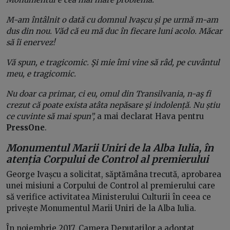
M-am întâlnit o dată cu domnul Ivașcu și pe urmă m-am
dus din nou. Văd că eu mă duc în fiecare luni acolo. Măcar
să îi enervez!
Vă spun, e tragicomic. Şi mie îmi vine să râd, pe cuvântul
meu, e tragicomic.
Nu doar ca primar, ci eu, omul din Transilvania, n-aş fi
crezut că poate exista atâta nepăsare şi indolență. Nu știu
ce cuvinte să mai spun”,
a mai declarat Hava pentru
PressOne
.
Monumentul Marii Uniri de la Alba Iulia, în
atenția Corpului de Control al premierului
George Ivașcu a solicitat, săptămâna trecută, aprobarea
unei misiuni a Corpului de Control al premierului care
să verifice activitatea Ministerului Culturii în ceea ce
privește Monumentul Marii Uniri de la Alba Iulia.
În noiembrie 2017, Camera Deputaților a adoptat