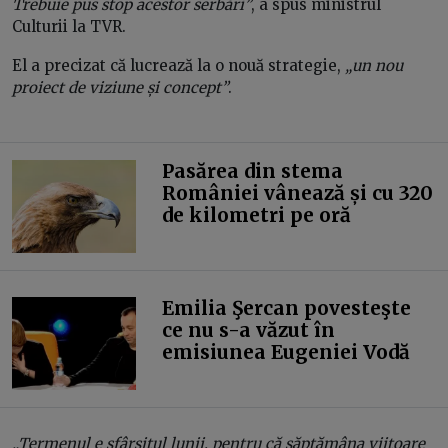
Trebuie pus stop acestor serbări”
, a spus ministrul
Culturii la TVR.
El a precizat că lucrează la o nouă strategie,
„un nou
proiect de viziune și concept”
.
Pasărea din stema
României vânează și cu 320
de kilometri pe oră
Emilia Şercan povesteşte
ce nu s-a văzut în
emisiunea Eugeniei Vodă
„Termenul e sfârșitul lunii, pentru că săptămâna viitoare