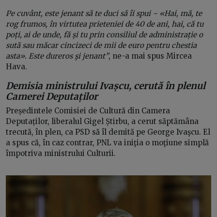
Pe cuvânt, este jenant să te duci să îi spui − «Hai, mă, te
rog frumos, în virtutea prieteniei de 40 de ani, hai, că tu
poți, ai de unde, fă și tu prin consiliul de administrație o
sută sau măcar cincizeci de mii de euro pentru chestia
asta». Este dureros şi jenant”
, ne-a mai spus Mircea
Hava.
Demisia ministrului Ivașcu, cerută în plenul
Camerei Deputaților
Președintele Comisiei de Cultură din Camera
Deputaților, liberalul Gigel Știrbu, a cerut săptămâna
trecută, în plen, ca PSD să îl demită pe George Ivaşcu. El
a spus că, în caz contrar, PNL va iniţia o moţiune simplă
împotriva ministrului Culturii.