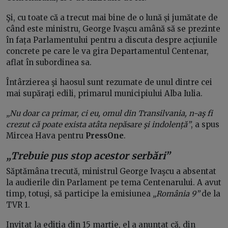
Şi, cu toate că a trecut mai bine de o lună și jumătate de
când este ministru, George Ivașcu amână să se prezinte
în fața Parlamentului pentru a discuta despre acţiunile
concrete pe care le va gira Departamentul Centenar,
aflat în subordinea sa.
Întârzierea şi haosul sunt rezumate de unul dintre cei
mai supăraţi edili, primarul municipiului Alba Iulia.
„Nu doar ca primar, ci eu, omul din Transilvania, n-aş fi
crezut că poate exista atâta nepăsare şi indolență”
, a spus
Mircea Hava pentru
PressOne
.
„Trebuie pus stop acestor serbări”
Săptămâna trecută, ministrul George Ivaşcu a absentat
la audierile din Parlament pe tema Centenarului. A avut
timp, totuşi, să participe la emisiunea
„România 9”
de la
TVR 1.
Invitat la ediţia din 15 martie, el a anunţat că, din