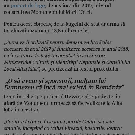
un
proiect de lege
, depus încă din 2015, privind
construirea Monumentului Marii Uniri.
Pentru acest obiectiv, de la bugetul de stat ar urma să
fie alocaţi maximum 18,8 milioane lei.
„Suma va fi utilizată pentru demararea lucrărilor
necesare în anul 2017 şi finalizarea acestora în anul 2018,
cu încadrarea în bugetul aprobat în acest scop
Ministerului Culturii şi Identităţii Naţionale şi Consiliului
Local Alba Iulia”
, se precizează în textul proiectului.
„O să avem și sponsorii, mulțam lui
Dumnezeu că încă mai există în România”
L-am întrebat pe primarul Hava ce alte proiecte, în
afară de Monument, urmează să fie realizate la Alba
Iulia în acest an.
„Curățire la tot ce înseamnă porțile Cetății și toate
statuile, începând cu Mihai Viteazul, busturile. Pentru
treaba asta, noi am digitalizat totul și totul s-a desfășurat