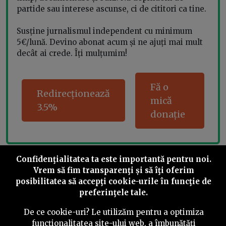
partide sau interese ascunse, ci de cititori ca tine.
Susține jurnalismul independent cu minimum
5€/lună. Devino abonat acum și ne ajuți mai mult
decât ai crede. Îți mulțumim!
Fă o
Redirecționează
mică
3.5%
donație
Confidenţialitatea ta este importantă pentru noi.
Share this
Vrem să fim transparenţi și să îţi oferim
posibilitatea să accepţi cookie-urile în funcţie de
preferinţele tale.
De ce cookie-uri? Le utilizăm pentru a optimiza
funcţionalitatea site-ului web, a îmbunătăţi