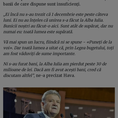
banii de care dispune sunt insuficienți.
„Ei încă nu s-au trezit că 1 decembrie este peste câteva
luni. Ei nu au înțeles că unirea s-a făcut la Alba Iulia.
Bunicii noștri au făcut-o aici. Sunt atât de supărat, dar nu
numai eu: toată lumea este supărată.
Vă mai spun un lucru, fiindcă ni se spune − «Puneți de la
voi». Dar toată lumea a uitat că, prin Legea bugetului, toți
am fost văduviți de sume importante.
Ni s-au furat bani, la Alba Iulia am pierdut peste 30 de
milioane de lei. Dacă am fi avut acești bani, cred că
discutam altfel”
, ne-a precizat Hava.