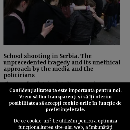
School shooting in Serbia. The
unprecedented tragedy and its unethical
approach by the media and the
politicians
The tragedies that shook Serbia are now being
cynically exploited by much of the media, the president
Confidenţialitatea ta este importantă pentru noi.
and other authorities. Everyone wants to gain
Vrem să fim transparenţi și să îţi oferim
something, but no one wants to take responsibility.
posibilitatea să accepţi cookie-urile în funcţie de
preferinţele tale.
De ce cookie-uri? Le utilizăm pentru a optimiza
funcţionalitatea site-ului web, a îmbunătăţi