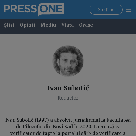
Susține
Știri
Opinii
Mediu
Viața
Orașe
Ivan
Subotić
Redactor
Ivan Subotić (1997) a absolvit jurnalismul la Facultatea
de Filozofie din Novi Sad în 2020. Lucrează ca
verificator de fapte la portalul sârb de verificare a