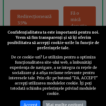
Fă o
Redirecționează
mică
3.5%
donație
Confidenţialitatea ta este importantă pentru noi.
Vrem să fim transparenţi și să îţi oferim
posibilitatea să accepţi cookie-urile în funcţie de
preferinţele tale.
Share this
De ce cookie-uri? Le utilizăm pentru a optimiza
funcţionalitatea site-ului web, a îmbunătăţi
experienţa de navigare, a se integra cu reţele de
socializare şi a afişa reclame relevante pentru
interesele tale. Prin clic pe butonul "DA, ACCEPT"
©
2026
PressOne.ro
accepţi utilizarea modulelor cookie. Îţi poţi
totodată schimba preferinţele privind modulele
cookie.
RSS
Newslettere
Despre noi
Politica editorială
Politica de verificare a conținutului
Contact
Accept
Mai multe optiuni