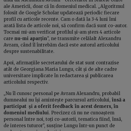
ale Americii, doar că în domeniul medical. „Algoritmul
folosit de Google Scholar updatează periodic fiecare
profil cu articole recente. Cam o dată la 3-4 luni îmi
arată lista de articole noi, să confirm dacă sunt co-autor.
Tocmai mi-am verificat profilul și-am șters 4 articole
care
nu-mi aparțin
”, ne transmite celălalt Alexandru
Avram, când îl întrebăm dacă este autorul articolului
despre sustenabilitate.
Apoi, afirmațiile secretarului de stat sunt contrazise
atât de Georgiana Maria Lungu, cât și de alte cadre
universitare implicate în redactarea și publicarea
articolului respectiv.
„Nu îl cunosc personal pe Avram Alexandru, probabil
dumnealui nu își amintește parcursul articolului,
însă a
participat și a oferit feedback în acest demers, în
domeniul mediului
. Precizez că nu ne cunoaștem
personal între noi, toți co-autorii, tematica fiind, însă,
de interes tuturor”, susține Lungu într-un punct de