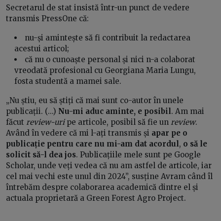
Secretarul de stat insistă într-un punct de vedere
transmis PressOne că:
nu-și amintește să fi contribuit la redactarea
acestui articol;
că nu o cunoaște personal și nici n-a colaborat
vreodată profesional cu Georgiana Maria Lungu,
fosta studentă a mamei sale.
„Nu știu, eu să știți că mai sunt co-autor în unele
publicații. (...)
Nu-mi aduc aminte, e posibil
. Am mai
făcut
review-uri
pe articole, posibil să fie un
review
.
Având în vedere că mi l-ați transmis și
apar pe o
publicație pentru care nu mi-am dat acordul
,
o să le
solicit să-l dea jos
. Publicațiile mele sunt pe Google
Scholar, unde veți vedea că nu am astfel de articole, iar
cel mai vechi este unul din 2024”, susține Avram când îl
întrebăm despre colaborarea academică dintre el și
actuala proprietară a Green Forest Agro Project.