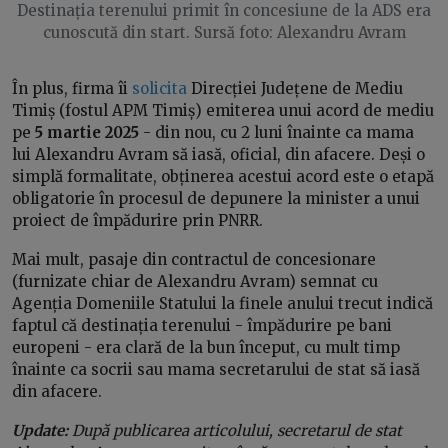
Destinația terenului primit în concesiune de la ADS era
cunoscută din start. Sursă foto: Alexandru Avram
În plus, firma îi
solicita
Direcției Județene de Mediu
Timiș (fostul APM Timiș) emiterea unui acord de mediu
pe
5 martie 2025
- din nou, cu 2 luni înainte ca mama
lui Alexandru Avram să iasă, oficial, din afacere. Deși o
simplă formalitate, obținerea acestui acord este o etapă
obligatorie în procesul de depunere la minister a unui
proiect de împădurire prin PNRR.
Mai mult, pasaje din contractul de concesionare
(furnizate chiar de Alexandru Avram) semnat cu
Agenția Domeniile Statului la finele anului trecut indică
faptul că destinația terenului - împădurire pe bani
europeni - era clară de la bun început, cu mult timp
înainte ca socrii sau mama secretarului de stat să iasă
din afacere.
Update:
După publicarea articolului, secretarul de stat