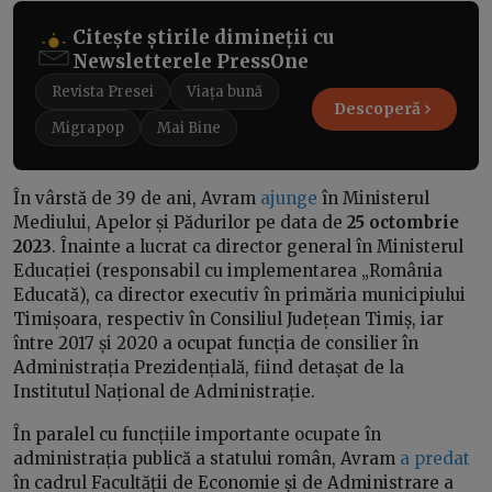
Citește știrile dimineții cu
Newsletterele PressOne
Revista Presei
Viața bună
Descoperă
Migrapop
Mai Bine
În vârstă de 39 de ani, Avram
ajunge
în Ministerul
Mediului, Apelor și Pădurilor pe data de
25 octombrie
2023
. Înainte a lucrat ca director general în Ministerul
Educației (responsabil cu implementarea „România
Educată), ca director executiv în primăria municipiului
Timișoara, respectiv în Consiliul Județean Timiș, iar
între 2017 și 2020 a ocupat funcția de consilier în
Administrația Prezidențială, fiind detașat de la
Institutul Național de Administrație.
În paralel cu funcțiile importante ocupate în
administrația publică a statului român, Avram
a predat
în cadrul Facultății de Economie și de Administrare a