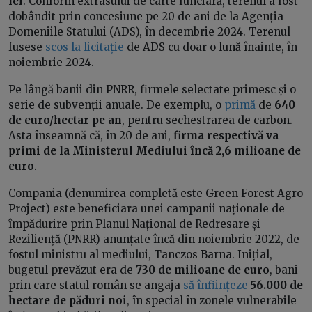
lei
. Conform extrasului de carte funciară, terenul a fost
dobândit prin concesiune pe 20 de ani de la Agenția
Domeniile Statului (ADS), în decembrie 2024. Terenul
fusese
scos la licitație
de ADS cu doar o lună înainte, în
noiembrie 2024.
Pe lângă banii din PNRR, firmele selectate primesc și o
serie de subvenții anuale. De exemplu, o
primă
de
640
de euro/hectar pe an
, pentru sechestrarea de carbon.
Asta înseamnă că, în 20 de ani,
firma respectivă va
primi de la Ministerul Mediului încă 2,6 milioane de
euro
.
Compania (denumirea completă este Green Forest Agro
Project) este beneficiara unei campanii naționale de
împădurire prin Planul Național de Redresare și
Reziliență (PNRR) anunțate încă din noiembrie 2022, de
fostul ministru al mediului, Tanczos Barna. Inițial,
bugetul prevăzut era de
730 de milioane de euro
, bani
prin care statul român se angaja
să
î
n
f
i
n
ț
e
z
e
56.000 de
hectare de păduri noi
, în special în zonele vulnerabile