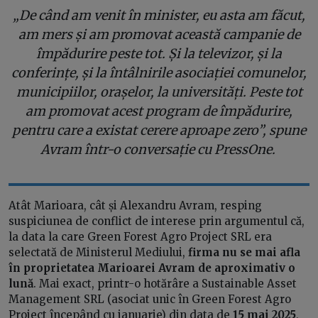
„De când am venit în minister, eu asta am făcut,
am mers și am promovat această campanie de
împădurire peste tot. Și la televizor, și la
conferințe, și la întâlnirile asociației comunelor,
municipiilor, orașelor, la universități. Peste tot
am promovat acest program de împădurire,
pentru care a existat cerere aproape zero”, spune
Avram într-o conversație cu PressOne.
Atât Marioara, cât și Alexandru Avram, resping
suspiciunea de conflict de interese prin argumentul că,
la data la care Green Forest Agro Project SRL era
selectată de Ministerul Mediului,
firma nu se mai afla
în proprietatea Marioarei Avram de aproximativ o
lună
. Mai exact, printr-o hotărâre a Sustainable Asset
Management SRL (asociat unic în Green Forest Agro
Project începând cu ianuarie) din data de
15 mai 2025
,