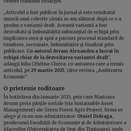
vedere transmis redacției.
„Articolul a fost publicat în jurnal și este rezultatul
muncii unui colectiv căruia m-am alăturat după ce s-a
produs o variantă draft. Această variantă a fost
dezvoltată și îmbunătățită substanțial de echipă prin
implicarea mea și apoi a parcurs procesul standard de
trimitere, recenzare, îmbunătățire și finalizat prin
publicare.
Co-autorul Avram Alexandru a lucrat în
echipă chiar de la dezvoltarea variantei draft
”,
adaugă Iulia Cristina-Ciurea, co-autoarea care a trimis
articolul, pe
29 martie 2025
, către revista „Amfiteatru
Economic”.
O prietenie roditoare
În hotărârea din ianuarie 2025, prin care Marioara
Avram preia părțile sociale (via Sustainable Asset
Management) ale Green Forest Agro Project, firma se
alege și cu un nou administrator:
Otniel Didraga
,
prodecanul Facultății de Economie și de Administrare a
Afacerilor (Universitatea de Vest din Timișoara), unde