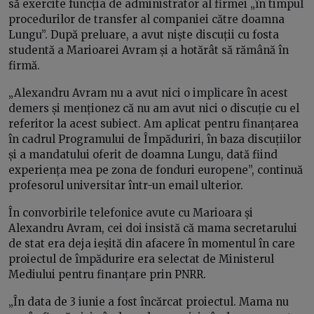
să exercite funcția de administrator al firmei „în timpul
procedurilor de transfer al companiei către doamna
Lungu”. După preluare, a avut niște discuții cu fosta
studentă a Marioarei Avram și a hotărât să rămână în
firmă.
„Alexandru Avram nu a avut nici o implicare în acest
demers și menționez că nu am avut nici o discuție cu el
referitor la acest subiect. Am aplicat pentru finanțarea
în cadrul Programului de Împăduriri, în baza discuțiilor
și a mandatului oferit de doamna Lungu, dată fiind
experiența mea pe zona de fonduri europene”, continuă
profesorul universitar într-un email ulterior.
În convorbirile telefonice avute cu Marioara și
Alexandru Avram, cei doi insistă că mama secretarului
de stat era deja ieșită din afacere în momentul în care
proiectul de împădurire era selectat de Ministerul
Mediului pentru finanțare prin PNRR.
„În data de 3 iunie a fost încărcat proiectul. Mama nu