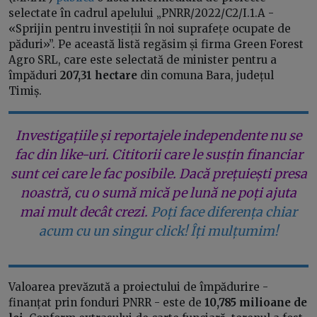
selectate în cadrul apelului „PNRR/2022/C2/I.1.A -
«Sprijin pentru investiții în noi suprafețe ocupate de
păduri»”. Pe această listă regăsim și firma Green Forest
Agro SRL, care este selectată de minister pentru a
împăduri
207,31 hectare
din comuna Bara, județul
Timiș.
Investigațiile și reportajele independente nu se
fac din like-uri. Cititorii care le susțin financiar
sunt cei care le fac posibile. Dacă prețuiești presa
noastră, cu o sumă mică pe lună ne poți ajuta
mai mult decât crezi.
Poți face diferența chiar
acum cu un singur click! Îți mulțumim!
Valoarea prevăzută a proiectului de împădurire -
finanțat prin fonduri PNRR - este de
10,785 milioane de