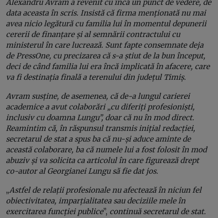
Alexandru Avram a revenit cu încă un punct de vedere, de
data aceasta în scris. Insistă că firma menționată nu mai
avea nicio legătură cu familia lui în momentul depunerii
cererii de finanțare și al semnării contractului cu
ministerul în care lucrează. Sunt fapte consemnate deja
de PressOne, cu precizarea că s-a știut de la bun început,
deci de când familia lui era încă implicată în afacere, care
va fi destinația finală a terenului din județul Timiș.
Avram susține, de asemenea, că de-a lungul carierei
academice a avut colaborări „cu diferiți profesioniști,
inclusiv cu doamna Lungu”, doar că nu în mod direct.
Reamintim că, în răspunsul transmis inițial redacției,
secretarul de stat a spus ba că nu-și aduce aminte de
această colaborare, ba că numele lui a fost folosit în mod
abuziv și va solicita ca articolul în care figurează drept
co-autor al Georgianei Lungu să fie dat jos.
„
Astfel de relații profesionale nu afectează în niciun fel
obiectivitatea, imparțialitatea sau deciziile mele în
exercitarea funcției publice
”,
continuă secretarul de stat.