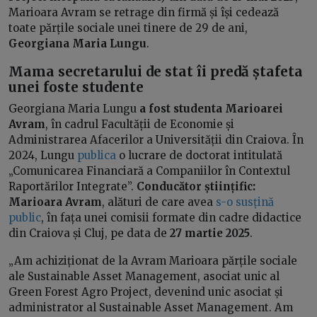
Marioara Avram se retrage din firmă și își cedează
toate părțile sociale unei tinere de 29 de ani,
Georgiana Maria Lungu
.
Mama secretarului de stat îi predă ștafeta
unei foste studente
Georgiana Maria Lungu
a fost studenta Marioarei
Avram
, în cadrul Facultății de Economie și
Administrarea Afacerilor a Universității din Craiova. În
2024, Lungu
publica
o lucrare de doctorat intitulată
„Comunicarea Financiară a Companiilor în Contextul
Raportărilor Integrate”.
Conducător științific:
Marioara Avram
, alături de care avea
s-o susțină
public
, în fața unei comisii formate din cadre didactice
din Craiova și Cluj, pe data de
27 martie 2025
.
„Am achiziționat de la Avram Marioara părțile sociale
ale Sustainable Asset Management, asociat unic al
Green Forest Agro Project, devenind unic asociat și
administrator al Sustainable Asset Management. Am