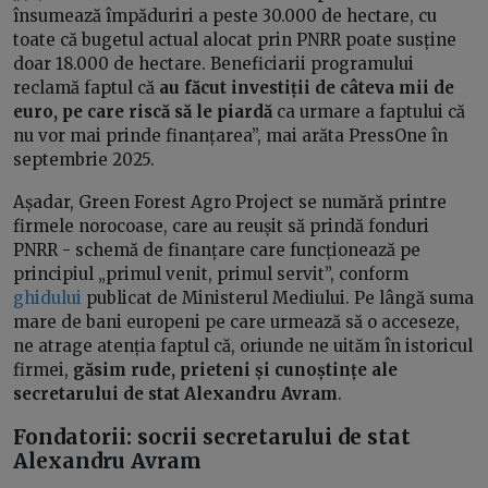
însumează împăduriri a peste 30.000 de hectare, cu
toate că bugetul actual alocat prin PNRR poate susține
doar 18.000 de hectare. Beneficiarii programului
reclamă faptul că
au făcut investiții de câteva mii de
euro, pe care riscă să le piardă
ca urmare a faptului că
nu vor mai prinde finanțarea”, mai arăta PressOne în
septembrie 2025.
Așadar, Green Forest Agro Project se numără printre
firmele norocoase, care au reușit să prindă fonduri
PNRR - schemă de finanțare care funcționează pe
principiul „primul venit, primul servit”, conform
ghidului
publicat de Ministerul Mediului. Pe lângă suma
mare de bani europeni pe care urmează să o acceseze,
ne atrage atenția faptul că, oriunde ne uităm în istoricul
firmei,
găsim rude, prieteni și cunoștințe ale
secretarului de stat Alexandru Avram
.
Fondatorii: socrii secretarului de stat
Alexandru Avram