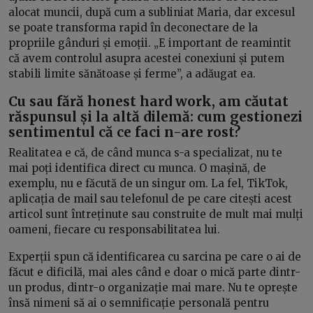
alocat muncii, după cum a subliniat Maria, dar excesul
se poate transforma rapid în deconectare de la
propriile gânduri și emoții. „E important de reamintit
că avem controlul asupra acestei conexiuni și putem
stabili limite sănătoase și ferme”, a adăugat ea.
Cu sau fără honest hard work, am căutat
răspunsul și la altă dilemă: cum gestionezi
sentimentul că ce faci n-are rost?
Realitatea e că, de când munca s-a specializat, nu te
mai poți identifica direct cu munca. O mașină, de
exemplu, nu e făcută de un singur om. La fel, TikTok,
aplicația de mail sau telefonul de pe care citești acest
articol sunt întreținute sau construite de mult mai mulți
oameni, fiecare cu responsabilitatea lui.
Experții spun că identificarea cu sarcina pe care o ai de
făcut e dificilă, mai ales când e doar o mică parte dintr-
un produs, dintr-o organizație mai mare. Nu te oprește
însă nimeni să ai o semnificație personală pentru