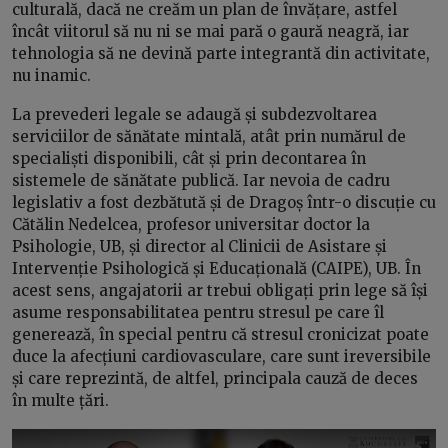
culturală, dacă ne creăm un plan de învățare, astfel
încât viitorul să nu ni se mai pară o gaură neagră, iar
tehnologia să ne devină parte integrantă din activitate,
nu inamic.
La prevederi legale se adaugă și subdezvoltarea
serviciilor de sănătate mintală, atât prin numărul de
specialiști disponibili, cât și prin decontarea în
sistemele de sănătate publică. Iar nevoia de cadru
legislativ a fost dezbătută și de Dragoș într-o discuție cu
Cătălin Nedelcea, profesor universitar doctor la
Psihologie, UB, și director al Clinicii de Asistare și
Intervenție Psihologică și Educațională (CAIPE), UB. În
acest sens, angajatorii ar trebui obligați prin lege să își
asume responsabilitatea pentru stresul pe care îl
generează, în special pentru că stresul cronicizat poate
duce la afecțiuni cardiovasculare, care sunt ireversibile
și care reprezintă, de altfel, principala cauză de deces
în multe țări.