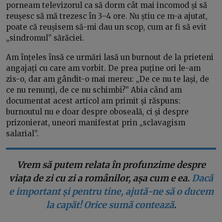
porneam televizorul ca să dorm cât mai incomod și să
reușesc să mă trezesc în 3–4 ore. Nu știu ce m-a ajutat,
poate că reușisem să-mi dau un scop, cum ar fi să evit
„sindromul” sărăciei.
Am înțeles însă ce urmări lasă un burnout de la prieteni
angajați cu care am vorbit. De prea puține ori le-am
zis-o, dar am gândit-o mai mereu: „De ce nu te lași, de
ce nu renunți, de ce nu schimbi?” Abia când am
documentat acest articol am primit și răspuns:
burnoutul nu e doar despre oboseală, ci și despre
prizonierat, uneori manifestat prin „sclavagism
salarial”.
Vrem să putem relata în profunzime despre
viața de zi cu zi a românilor, așa cum e ea.
Dacă
e important și pentru tine, ajută-ne să o ducem
la capăt! Orice sumă contează
.