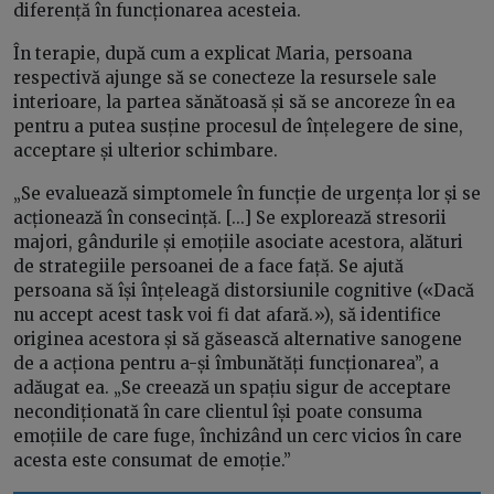
diferență în funcționarea acesteia.
În terapie, după cum a explicat Maria, persoana
respectivă ajunge să se conecteze la resursele sale
interioare, la partea sănătoasă și să se ancoreze în ea
pentru a putea susține procesul de înțelegere de sine,
acceptare și ulterior schimbare.
„Se evaluează simptomele în funcție de urgența lor și se
acționează în consecință. [...] Se explorează stresorii
majori, gândurile și emoțiile asociate acestora, alături
de strategiile persoanei de a face față. Se ajută
persoana să își înțeleagă distorsiunile cognitive («Dacă
nu accept acest task voi fi dat afară.»), să identifice
originea acestora și să găsească alternative sanogene
de a acționa pentru a-și îmbunătăți funcționarea”, a
adăugat ea. „Se creează un spațiu sigur de acceptare
necondiționată în care clientul își poate consuma
emoțiile de care fuge, închizând un cerc vicios în care
acesta este consumat de emoție.”