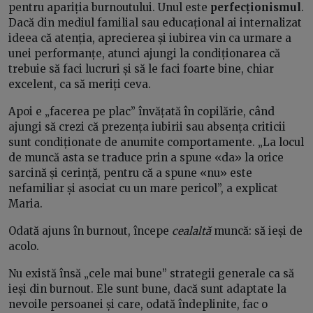
pentru apariția burnoutului. Unul este
perfecționismul
.
Dacă din mediul familial sau educațional ai internalizat
ideea că atenția, aprecierea și iubirea vin ca urmare a
unei performanțe, atunci ajungi la condiționarea că
trebuie să faci lucruri și să le faci foarte bine, chiar
excelent, ca să meriți ceva.
Apoi e „facerea pe plac” învățată în copilărie, când
ajungi să crezi că prezența iubirii sau absența criticii
sunt condiționate de anumite comportamente. „La locul
de muncă asta se traduce prin a spune «da» la orice
sarcină și cerință, pentru că a spune «nu» este
nefamiliar și asociat cu un mare pericol”, a explicat
Maria.
Odată ajuns în burnout, începe
cealaltă
muncă: să ieși de
acolo.
Nu există însă „cele mai bune” strategii generale ca să
ieși din burnout. Ele sunt bune, dacă sunt adaptate la
nevoile persoanei și care, odată îndeplinite, fac o