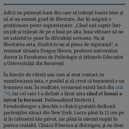
Adică nu primești bani din care să trăiești foarte bine și
să ai un anumit grad de libertate, dar îți asigură o
poziționare peste supraviețuire. „Când ești captiv într-
un job și trăiești de pe o lună pe alta, luna viitoare să nu
iei salariul te pune în dificultăți serioase. Nu ai
libertatea asta, fiindcă tu nu ai plasa de siguranță”, a
rezumat situația Dragoș Iliescu, profesor universitar
doctor la Facultatea de Psihologie și Științele Educației
a Universității din București.
În funcție de vârstă sau cum ai avut contact cu
manifestarea asta, e posibil și să crezi că burnoutul e un
fenomen nou. În realitate, termenul există încă din
anii
‘70
, iar cel care l-a definit a făcut asta
când el însuși a
intrat în burnout
. Psihanalistul Herbert J.
Freudenberger a deschis o clinică gratuită dedicată
pacienților săraci din New York. Lucra până la 12 ore pe
zi în cabinetul său privat, iar până la miezul nopții în
partea cealaltă. Clinica îl bucura și distrugea, și nu doar