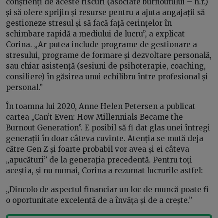
conștienți de aceste riscuri (asociate burnoutului – n.r.)
și să ofere sprijin și resurse pentru a ajuta angajații să
gestioneze stresul și să facă față cerințelor în
schimbare rapidă a mediului de lucru”, a explicat
Corina. „Ar putea include programe de gestionare a
stresului, programe de formare și dezvoltare personală,
sau chiar asistență (sesiuni de psihoterapie, coaching,
consiliere) în găsirea unui echilibru între profesional și
personal.”
În toamna lui 2020, Anne Helen Petersen a publicat
cartea „Can’t Even: How Millennials Became the
Burnout Generation”. E posibil să fi dat glas unei întregi
generații în doar câteva cuvinte. Atenția se mută deja
către Gen Z și foarte probabil vor avea și ei câteva
„apucături” de la generația precedentă. Pentru toți
aceștia, și nu numai, Corina a rezumat lucrurile astfel:
„Dincolo de aspectul financiar un loc de muncă poate fi
o oportunitate excelentă de a învăța și de a crește.”