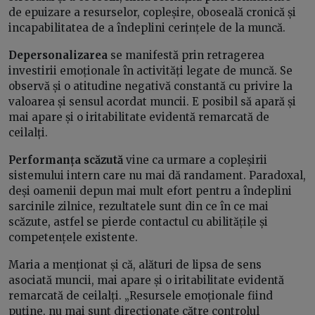
de epuizare a resurselor, copleșire, oboseală cronică și
incapabilitatea de a îndeplini cerințele de la muncă.
Depersonalizarea
se manifestă prin retragerea
investirii emoționale în activități legate de muncă. Se
observă și o atitudine negativă constantă cu privire la
valoarea și sensul acordat muncii. E posibil să apară și
mai apare și o iritabilitate evidentă remarcată de
ceilalți.
Performanța scăzută
vine ca urmare a copleșirii
sistemului intern care nu mai dă randament. Paradoxal,
deși oamenii depun mai mult efort pentru a îndeplini
sarcinile zilnice, rezultatele sunt din ce în ce mai
scăzute, astfel se pierde contactul cu abilitățile și
competențele existente.
Maria a menționat și că, alături de lipsa de sens
asociată muncii, mai apare și o iritabilitate evidentă
remarcată de ceilalți. „Resursele emoționale fiind
puține, nu mai sunt direcționate către controlul