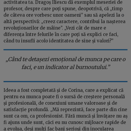
activitatea ta. Dragoș Iliescu dă exemplul meseriei de
profesor, despre care poți spune, deopotrivă, că „timp
de câteva ore vorbesc unor oameni” sau să apelezi la o
altă perspectivă: „creez caractere, contribui la nașterea
revoluționarilor de mâine”. „Vezi cât de mare e
diferența între felurile în care poți să explici ce faci,
când tu insufli acolo identitatea de sine și valori?”
„Când te detașezi emoțional de munca pe care o
faci, e un indicator al burnoutului.”
Ideea a fost completată și de Corina, care a explicat că
pentru ea munca poate fi o sursă de creștere personală
și profesională, de conexiuni umane valoroase și de
satisfacție profundă. „Mă reprezintă, face parte din cine
sunt ca om, ca profesionist. Fără muncă și învățare nu aș
fi ajuns unde sunt, căci eu nu cunosc mijloace rapide de
a evolua, deși mulți fac bani serioși din inocularea