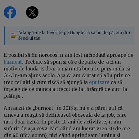
Adaugă-ne la favorite pe Google ca să nu dispărem din
feed-ul tău
E posibil să fiu norocos: n-am fost niciodată aproape de
burnout
. Trebuie să spun și că e departe de-a fi un
motiv de laudă. E doar o măruntă bucurie personală că
încă
n-am ajuns acolo. Așa că am căutat să aflu prin ce
trec ceilalți și cum riscă să ajungă la
epuizare
ca să
înțeleg de ce munca a trecut de la „brățară de aur” la
„cătușe”.
Am auzit de „burnout” în 2013 și mi s-a părut util că
cineva a reușit să definească oboseala de la job, care
nu-i doar fizică. În peste 10 ani de activitate, n-am
suferit de așa ceva. Nici când am lucrat vreo 30 de ore
din 40 (fără somn), nici când aprindeam lumina și