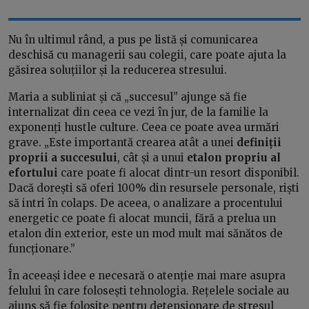
Nu în ultimul rând, a pus pe listă și comunicarea
deschisă cu managerii sau colegii, care poate ajuta la
găsirea soluțiilor și la reducerea stresului.
Maria a subliniat și că „succesul” ajunge să fie
internalizat din ceea ce vezi în jur, de la familie la
exponenți hustle culture. Ceea ce poate avea urmări
grave. „Este importantă crearea atât a unei
definiții
proprii a succesului
, cât și a unui
etalon propriu al
efortului
care poate fi alocat dintr-un resort disponibil.
Dacă dorești să oferi 100% din resursele personale, riști
să intri în colaps. De aceea, o analizare a procentului
energetic ce poate fi alocat muncii, fără a prelua un
etalon din exterior, este un mod mult mai sănătos de
funcționare.”
În aceeași idee e necesară o atenție mai mare asupra
felului în care folosești tehnologia. Rețelele sociale au
ajuns să fie folosite pentru detensionare de stresul