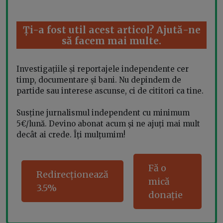
Ți-a fost util acest articol? Ajută-ne
să facem mai multe.
Investigațiile și reportajele independente cer
timp, documentare și bani. Nu depindem de
partide sau interese ascunse, ci de cititori ca tine.
Susține jurnalismul independent cu minimum
5€/lună. Devino abonat acum și ne ajuți mai mult
decât ai crede. Îți mulțumim!
Fă o
Redirecționează
mică
3.5%
donație