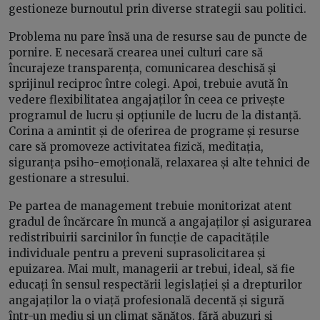
gestioneze burnoutul prin diverse strategii sau politici.
Problema nu pare însă una de resurse sau de puncte de
pornire. E necesară crearea unei culturi care să
încurajeze transparența, comunicarea deschisă și
sprijinul reciproc între colegi. Apoi, trebuie avută în
vedere flexibilitatea angajaților în ceea ce privește
programul de lucru și opțiunile de lucru de la distanță.
Corina a amintit și de oferirea de programe și resurse
care să promoveze activitatea fizică, meditația,
siguranța psiho-emoțională, relaxarea și alte tehnici de
gestionare a stresului.
Pe partea de management trebuie monitorizat atent
gradul de încărcare în muncă a angajaților și asigurarea
redistribuirii sarcinilor în funcție de capacitățile
individuale pentru a preveni suprasolicitarea și
epuizarea. Mai mult, managerii ar trebui, ideal, să fie
educați în sensul respectării legislației și a drepturilor
angajaților la o viață profesională decentă și sigură
într-un mediu și un climat sănătos, fără abuzuri și