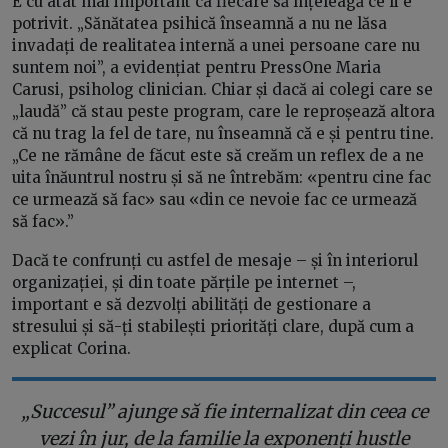
E cu atât mai important ca fiecare să înțeleagă ce îi e
potrivit. „Sănătatea psihică înseamnă a nu ne lăsa
invadați de realitatea internă a unei persoane care nu
suntem noi”, a evidențiat pentru PressOne Maria
Carusi, psiholog clinician. Chiar și dacă ai colegi care se
„laudă” că stau peste program, care le reproșează altora
că nu trag la fel de tare, nu înseamnă că e și pentru tine.
„Ce ne rămâne de făcut este să creăm un reflex de a ne
uita înăuntrul nostru și să ne întrebăm: «pentru cine fac
ce urmează să fac» sau «din ce nevoie fac ce urmează
să fac».”
Dacă te confrunți cu astfel de mesaje – și în interiorul
organizației, și din toate părțile pe internet –,
important e să dezvolți abilități de gestionare a
stresului și să-ți stabilești priorități clare, după cum a
explicat Corina.
„Succesul” ajunge să fie internalizat din ceea ce
vezi în jur, de la familie la exponenți hustle