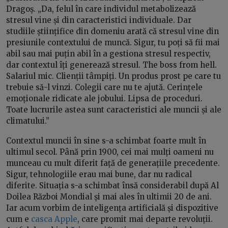
Dragoș. „Da, felul în care individul metabolizează
stresul vine și din caracteristici individuale. Dar
studiile științifice din domeniu arată că stresul vine din
presiunile contextului de muncă. Sigur, tu poți să fii mai
abil sau mai puțin abil în a gestiona stresul respectiv,
dar contextul îți generează stresul. The boss from hell.
Salariul mic. Clienții tâmpiți. Un produs prost pe care tu
trebuie să-l vinzi. Colegii care nu te ajută. Cerințele
emoționale ridicate ale jobului. Lipsa de proceduri.
Toate lucrurile astea sunt caracteristici ale muncii și ale
climatului.”
Contextul muncii în sine s-a schimbat foarte mult în
ultimul secol. Până prin 1900, cei mai mulți oameni nu
munceau cu mult diferit față de generațiile precedente.
Sigur, tehnologiile erau mai bune, dar nu radical
diferite. Situația s-a schimbat însă considerabil după Al
Doilea Război Mondial și mai ales în ultimii 20 de ani.
Iar acum vorbim de inteligența artificială și dispozitive
cum e
casca Apple
, care promit mai departe revoluții.