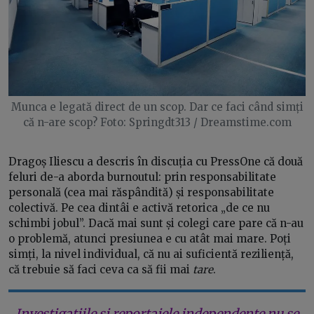
Munca e legată direct de un scop. Dar ce faci când simți
că n-are scop? Foto: Springdt313 / Dreamstime.com
Dragoș Iliescu a descris în discuția cu PressOne că două
feluri de-a aborda burnoutul: prin responsabilitate
personală (cea mai răspândită) și responsabilitate
colectivă. Pe cea dintâi e activă retorica „de ce nu
schimbi jobul”. Dacă mai sunt și colegi care pare că n-au
o problemă, atunci presiunea e cu atât mai mare. Poți
simți, la nivel individual, că nu ai suficientă reziliență,
că trebuie să faci ceva ca să fii mai
tare
.
Investigațiile și reportajele independente nu se