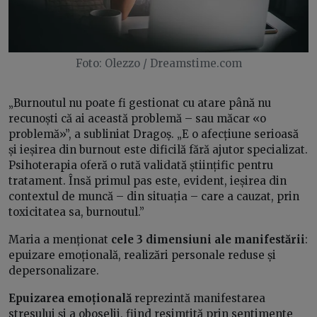
Foto: Olezzo / Dreamstime.com
„Burnoutul nu poate fi gestionat cu atare până nu
recunoști că ai această problemă – sau măcar «o
problemă»”, a subliniat Dragoș. „E o afecțiune serioasă
și ieșirea din burnout este dificilă fără ajutor specializat.
Psihoterapia oferă o rută validată științific pentru
tratament. Însă primul pas este, evident, ieșirea din
contextul de muncă – din situația – care a cauzat, prin
toxicitatea sa, burnoutul.”
Maria a menționat
cele 3 dimensiuni ale manifestării
:
epuizare emoțională, realizări personale reduse și
depersonalizare.
Epuizarea emoțională
reprezintă manifestarea
stresului și a oboselii, fiind resimțită prin sentimente