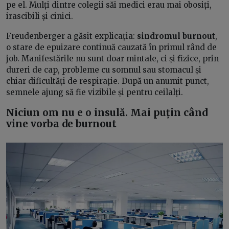
pe el. Mulți dintre colegii săi medici erau mai obosiți,
irascibili și cinici.
Freudenberger a găsit explicația:
sindromul burnout
,
o stare de epuizare continuă cauzată în primul rând de
job. Manifestările nu sunt doar mintale, ci și fizice, prin
dureri de cap, probleme cu somnul sau stomacul și
chiar dificultăți de respirație. După un anumit punct,
semnele ajung să fie vizibile și pentru ceilalți.
Niciun om nu e o insulă. Mai puțin când
vine vorba de burnout